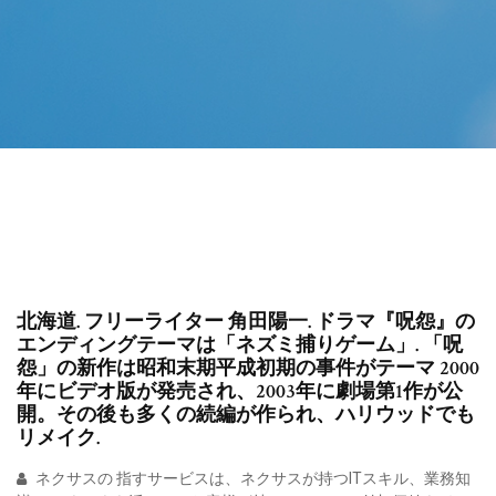
北海道. フリーライター 角田陽一. ドラマ『呪怨』の
エンディングテーマは「ネズミ捕りゲーム」. 「呪
怨」の新作は昭和末期平成初期の事件がテーマ 2000
年にビデオ版が発売され、2003年に劇場第1作が公
開。その後も多くの続編が作られ、ハリウッドでも
リメイク.
ネクサスの 指すサービスは、ネクサスが持つITスキル、業務知