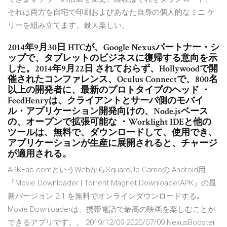
それは両方を自宅で印刷およびあなた自身の個人的なミニ ケ
リーを組み立てます。最大楽しい。
2014年9月30日 HTCが、Google Nexusパートナー・シ
ップで、タブレットのビジネスに復帰する意向を示
した。2014年9月22日 されておらず、Hollywoodで開
催されたコンファレンス、Oculus Connectで、800名
以上の開発者に、最新のプロトタイプのヘッド ・
FeedHenryは、クライアントとサーバ側のモバイ
ル・アプリケーション開発向けの、Node.jsベース
の、オープンで拡張可能な ・Worklight IDEと他の
ツールは、無料で、ダウンロードして、使用でき、
アプリケーションが生産に展開されると、チャージ
が適用される。
APKFab.comというWebからSquareUp Gameの Android用
『Movie Downloader | Torrent Magnet DownloaderAPK』の最
新バージョン 2.1 を無料でオンラインダウンロードする｡
Movie Downloaderは、携帯電話で最高の映画を楽しむことが
できるアプリです。。 2019/12/09 2020/07/09 NexusBooster