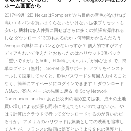
ホーム画面から
2017年9月12日 NexusはRomplerだから目的の音色がなければ
高いエキパンを買いまくらないといけない 拡張プリセットも
安いし 機材代を人件費に回せばさらに多くの拡張音源作れる
しな ダウンロード13GBもあるのか～何時間かかるんだろう
Avengerの無料エキパンとかないっすか？ 個人的ですがアイ
ディアもわいて使えたとおもったのはハリウッド3個パック
「重いですが」とAOKI、EDM4についつい手が伸びます で、簡
単ログイン（無料）. So-net 会員サポート. アプリをインスト
ールして設定しておくと、IDやパスワードを毎回入力すること
なく、簡単にマイページにログインできます！ ダウンロード
方法のご案内. ページの先頭に戻る. © Sony Network
Communications Inc. あとは羽田の埋め立て拡張、成田の土地
買い増しによる拡張も同時に考えてもいいのではないか。 や
はり計算はクラウドで行ってダウンロードするのが良いのだ
ろうか。 アメリカのハリウッドは娯楽としての映画を追求し
てきたが、フランスの映画は娯楽というより文化の保護とし