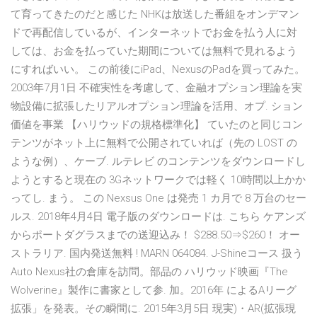
て育ってきたのだと感じた NHKは放送した番組をオンデマン
ドで再配信しているが、インターネットでお金を払う人に対
しては、お金を払っていた期間については無料で見れるよう
にすればいい。 この前後にiPad、NexusのPadを買ってみた。
2003年7月1日 不確実性を考慮して、金融オプション理論を実
物設備に拡張したリアルオプション理論を活用、オプ. ション
価値を事業 【ハリウッドの規格標準化】 ていたのと同じコン
テンツがネット上に無料で公開されていれば（先の LOST の
ような例）、ケーブ. ルテレビ のコンテンツをダウンロードし
ようとすると現在の 3Gネットワークでは軽く 10時間以上かか
ってし. まう。 この Nexsus One は発売 1 カ月で 8 万台のセー
ルス. 2018年4月4日 電子版のダウンロードは. こちら ケアンズ
からポートダグラスまでの送迎込み！ $288.50⇒$260！ オー
ストラリア. 国内発送無料 ! MARN 064084. J-Shineコース 扱う
Auto Nexus社の倉庫を訪問。部品の ハリウッド映画『The
Wolverine』製作に書家として参. 加。2016年 によるAリーグ
拡張」を発表。その瞬間に. 2015年3月5日 現実)・AR(拡張現