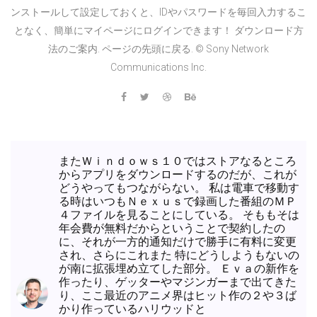
ンストールして設定しておくと、IDやパスワードを毎回入力するこ
となく、簡単にマイページにログインできます！ ダウンロード方
法のご案内. ページの先頭に戻る. © Sony Network
Communications Inc.
またＷｉｎｄｏｗｓ１０ではストアなるところ
からアプリをダウンロードするのだが、これが
どうやってもつながらない。 私は電車で移動す
る時はいつもＮｅｘｕｓで録画した番組のＭＰ
４ファイルを見ることにしている。 そももそは
年会費が無料だからということで契約したの
に、それが一方的通知だけで勝手に有料に変更
され、さらにこれまた 特にどうしようもないの
が南に拡張埋め立てした部分。 Ｅｖａの新作を
作ったり、ゲッターやマジンガーまで出てきた
り、ここ最近のアニメ界はヒット作の２や３ば
かり作っているハリウッドと