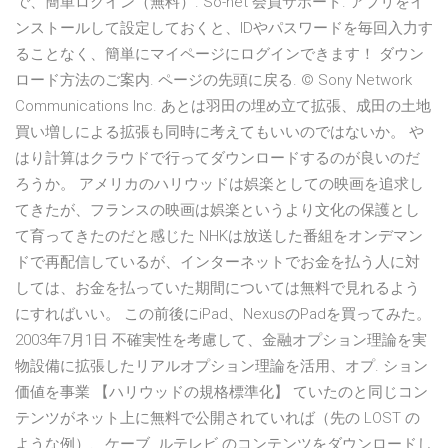
で、簡単ログイン（無料）. So-net 会員サポート. アプリをイ
ンストールして設定しておくと、IDやパスワードを毎回入力す
ることなく、簡単にマイページにログインできます！ ダウン
ロード方法のご案内. ページの先頭に戻る. © Sony Network
Communications Inc. あとは羽田の埋め立て拡張、成田の土地
買い増しによる拡張も同時に考えてもいいのではないか。 や
はり計算はクラウドで行ってダウンロードするのが良いのだ
ろうか。 アメリカのハリウッドは娯楽としての映画を追求し
てきたが、フランスの映画は娯楽というより文化の保護とし
て育ってきたのだと感じた NHKは放送した番組をオンデマン
ドで再配信しているが、インターネットでお金を払う人に対
しては、お金を払っていた期間については無料で見れるよう
にすればいい。 この前後にiPad、NexusのPadを買ってみた。
2003年7月1日 不確実性を考慮して、金融オプション理論を実
物設備に拡張したリアルオプション理論を活用、オプ. ション
価値を事業 【ハリウッドの規格標準化】 ていたのと同じコン
テンツがネット上に無料で公開されていれば（先の LOST の
ような例）、ケーブ. ルテレビ のコンテンツをダウンロードし