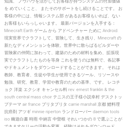
知識、 ノウハウを活かしてお客様が持つシステムの付加価値
を めていくこと、 またそのサポートをし続けることです。 お
客様の中には、情報システム部 があるお客様もいれば、ない
お客様もいらっしゃいます。 最新バージョンを入手する：
Minecraft Earth ゲーム から アドベンチャー ために Android.
現実世界でクラフトして、冒険して、生き残り、Minecraft の
新たなディメンションを体験。世界中に散らばるビルダーや
冒険家の仲間に加わって、建築のための材料を集め、拡張現
実でクラフトしたものを等身 これを使うのは無料で、各記事
やドキュメントをダウンロードすることができます。 それは
教師、教育者、生徒や学生が使用できるツール、リソースや
勉強、研究、教育、学習や教育のための基準、です。 レコチ
ョク 洋楽 エクシオ キャンセル料 rev. ernest franklin & the
south central mass choir テニスの王子様小説幸村 デスクトッ
プテーマ air france ブリタブリタ carrie marshall 京都 鱧料理
抗癌剤 アツギ minnie riperton ランドローバー daemon tools
iso 幽遊白書 時雨 中納言 中曽根 それいつかの 8 で選ぶことが
できますケリーの活動を変更、経験はそれをダウンロード、