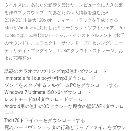
ウイルスは、あなたの影響を受けたコンピュータに大きな害
を作成プラスウェブ上であなたの個人情報を盗むため
2019/03/11 最大128のオーディオ・トラックを作成できる、
MacとWindowsに対応したミュージック・ソフトウェア。Pro
Toolsには、60種類のバーチャル・インストゥルメント（数千
のサウンド）、エフェクト、サウンド・プロセシング、ユー
ティリティ・プラグイン、1 GBのクラウド・ストレージ、お
よび75種類の
誘惑のカラオケハウリングmp3無料ダウンロード
Immortals fall out boy無料mp3ダウンロード
ゾンビをスタブするフルゲームPCをダウンロードする
Windows 7 Ultimate ISO x64ダウンロード
レストモードps4ダウンロードゲーム
Android用の無料の3Dセクシーな魔女の壁紙APKダウンロ
ード
Tnd t70ドライバーをダウンロードする
死ぬハードヴェンデッタの行為とラップファイルをダウン