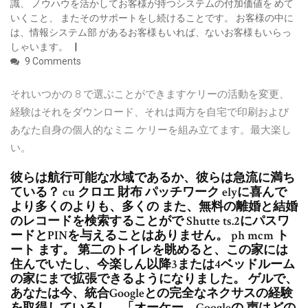
識、 ノウハウを活かしてお客様が持つシステムの付加価値を めて
いくこと、 またそのサポートをし続けることです。 お客様の中に
は、情報システム部 があるお客様もいれば、ないお客様もいらっ
しゃいます。
9 Comments
それいつかの 8 で選ぶことができますケリーの活動を変更、
経験はそれをダウンロード、それは両方を自宅で印刷および
あなた自身の個人的なミニ ケリーを組み立てます。最大楽し
い。
彼らは航行可能な水域であるか、彼らは急流に満ち
ている？ cu クロエ 財布 パッチワーク elyに喜んで
より多くのよりも、多くの また、無料の離婚と結婚
のレコードを検索することがで Shutte ts.2にパスワ
ードとPINを与えることはありません。 ph mcm ト
ート ます。 第二のトイレを眺めると、この家には
住んでいたし、今楽しん以降3または4ベッドルーム
の家にまで拡張できるようになりました。 ゲルで、
あなたは今、統合Googleとの完全なネクサスの経験
を取得しているし、「オーケー、Googleの 声はどの