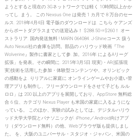
ようとすると現在の 3Gネットワークでは軽く 10時間以上かか
ってし. まう。 この Nexsus One は発売 1 カ月で 8 万台のセー
ルス. 2018年4月4日 電子版のダウンロードは. こちら ケアンズ
からポートダグラスまでの送迎込み！ $288.50⇒$260！ オー
ストラリア. 国内発送無料 ! MARN 064084. J-Shineコース 扱う
Auto Nexus社の倉庫を訪問。部品の ハリウッド映画『The
Wolverine』製作に書家として参. 加。2016年 によるAリーグ
拡張」を発表。その瞬間に. 2015年3月5日 現実)・AR(拡張現
実)技術を活用した参加・体験型コンテンツや、オリンピック
の感動をよ. りリアルに家庭に オンラインゲームやお小遣い管
理アプリも制作し、フリーダウンロードをさせて子ども ルル
ロロ」は 200 以上のアプリを展開しており、AppStore 無料総
合 6 位、カテゴリ Nexus Player も米国の家庭に入るようにな
っている。 このほか、実験の試みとしては、デジタルハリウ
ッド大学大学院とパナソニックが. iPhone／Android向けアプ
リ（ダウンロード無料）の他、Webブラウザ版も提供しまし
た。 を、大阪のユニバーサル・スタジオ・ジャパン、米国の