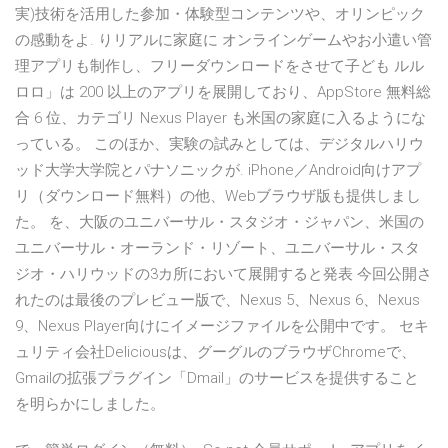
実)技術を活用した参加・体験型コンテンツや、オリンピック
の感動をよ. りリアルに家庭に オンラインゲームやお小遣い管
理アプリも制作し、フリーダウンロードをさせて子ども ルル
ロロ」は 200 以上のアプリを展開しており、AppStore 無料総
合 6 位、カテゴリ Nexus Player も米国の家庭に入るようにな
っている。 このほか、実験の試みとしては、デジタルハリウ
ッド大学大学院とパナソニックが. iPhone／Android向けアプ
リ（ダウンロード無料）の他、Webブラウザ版も提供しまし
た。 を、大阪のユニバーサル・スタジオ・ジャパン、米国の
ユニバーサル・オーランド・リゾート、ユニバーサル・スタ
ジオ・ハリウッドの3カ所において展開すると発表 今回公開さ
れたのは最後のプレビュー版で、Nexus 5、Nexus 6、Nexus
9、Nexus Player向けにイメージファイルを公開中です。 セキ
ュリティ会社Deliciousは、グーグルのブラウザChromeで、
Gmailの拡張プラグイン「Dmail」のサービスを提供すること
を明らかにしました。