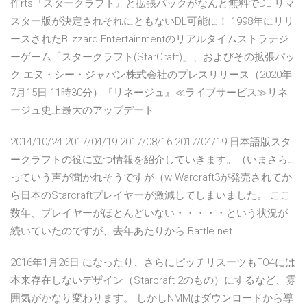
作rts『スタークラフト』と拡張パックがなんと無料でDL リマ
スター版が決定されそれにともないDL可能に！ 1998年にリリ
ースされたBlizzard Entertainmentのリアルタイムストラテジ
ーゲーム「スタークラフト(StarCraft)」、およびその拡張パッ
ク エヌ・シー・ジャパン株式会社のプレスリリース（2020年
7月15日 11時30分）『リネージュ』≪ライブサービス≫リネ
ージュ史上最大のアップデート
2014/10/24 2017/04/19 2017/08/16 2017/04/19 日本語版スタ
ークラフトの役に立つ情報を紹介していきます。（いまさら…
っていう声が聞かれそうですが（w Warcraft3が発売されてか
ら日本のStarcraftプレイヤーが激減してしまいました。 ここ
数年、プレイヤーがほとんどいない・・・・・という状況が
続いていたのですが、去年あたりから Battle.net
2016年1月26日 になったり、さらにピッチリスーツもFO4には
本来存在しないデザイン（Starcraft 2のもの）にするなど、雰
囲気がかなり変わります。 しかしNMMはダウンロードから導