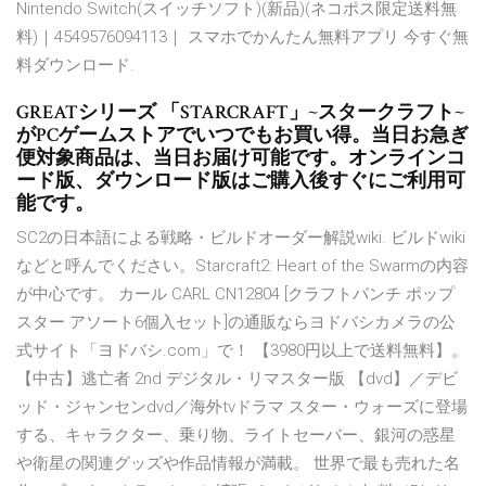
Nintendo Switch(スイッチソフト)(新品)(ネコポス限定送料無
料)｜4549576094113｜ スマホでかんたん無料アプリ 今すぐ無
料ダウンロード.
GREATシリーズ 「STARCRAFT」~スタークラフト~
がPCゲームストアでいつでもお買い得。当日お急ぎ
便対象商品は、当日お届け可能です。オンラインコ
ード版、ダウンロード版はご購入後すぐにご利用可
能です。
SC2の日本語による戦略・ビルドオーダー解説wiki. ビルドwiki
などと呼んでください。Starcraft2: Heart of the Swarmの内容
が中心です。 カール CARL CN12804 [クラフトパンチ ポップ
スター アソート6個入セット]の通販ならヨドバシカメラの公
式サイト「ヨドバシ.com」で！ 【3980円以上で送料無料】。
【中古】逃亡者 2nd デジタル・リマスター版 【dvd】／デビ
ッド・ジャンセンdvd／海外tvドラマ スター・ウォーズに登場
する、キャラクター、乗り物、ライトセーバー、銀河の惑星
や衛星の関連グッズや作品情報が満載。 世界で最も売れた名