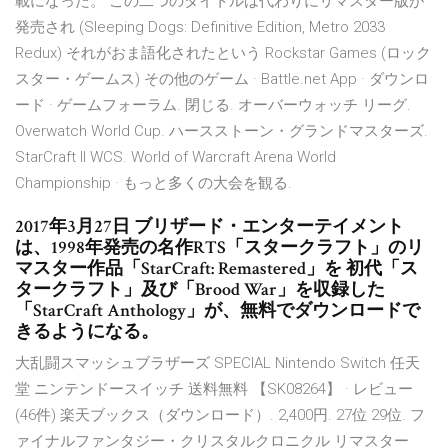
載になった。 この二つのタイトルは代わりにリマスター版が
発売され (Sleeping Dogs: Definitive Edition, Metro 2033
Redux) それがおま語化されたという Rockstar Games (ロック
スター・ゲームス) その他のゲーム · Battle.net App · ダウンロ
ード · ゲームフォーラム. 閉じる. オーバーウォッチ リーグ.
Overwatch World Cup. ハースストーン・グランドマスターズ.
StarCraft II WCS. World of Warcraft Arena World
Championship · もっと多くの大会を観る.
2017年3月27日 ブリザード・エンターテイメント
は、1998年発売の名作RTS「スタークラフト」のリ
マスター作品「StarCraft: Remastered」を 初代「ス
タークラフト」及び「Brood War」を収録した
「StarCraft Anthology」が、無料でダウンロードで
きるようになる。
大乱闘スマッシュブラザーズ SPECIAL Nintendo Switch 任天
堂 ニンテンドースイッチ 送料無料 【SK08264】 · レビュー
(46件) 楽天ブックス（ダウンロード）. 2,400円. 27位 29位. フ
ァイナルファンタジー・クリスタルクロニクル リマスター