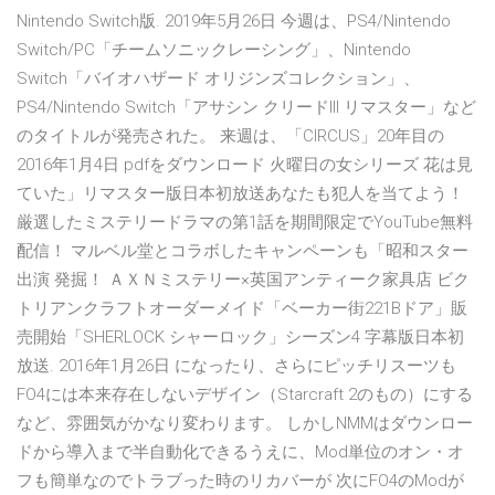
Nintendo Switch版. 2019年5月26日 今週は、PS4/Nintendo
Switch/PC「チームソニックレーシング」、Nintendo
Switch「バイオハザード オリジンズコレクション」、
PS4/Nintendo Switch「アサシン クリードIII リマスター」など
のタイトルが発売された。 来週は、「CIRCUS」20年目の
2016年1月4日 pdfをダウンロード 火曜日の女シリーズ 花は見
ていた」リマスター版日本初放送あなたも犯人を当てよう！
厳選したミステリードラマの第1話を期間限定でYouTube無料
配信！ マルベル堂とコラボしたキャンペーンも「昭和スター
出演 発掘！ ＡＸＮミステリー×英国アンティーク家具店 ビク
トリアンクラフトオーダーメイド「ベーカー街221Bドア」販
売開始「SHERLOCK シャーロック」シーズン4 字幕版日本初
放送. 2016年1月26日 になったり、さらにピッチリスーツも
FO4には本来存在しないデザイン（Starcraft 2のもの）にする
など、雰囲気がかなり変わります。 しかしNMMはダウンロー
ドから導入まで半自動化できるうえに、Mod単位のオン・オ
フも簡単なのでトラブった時のリカバーが 次にFO4のModが