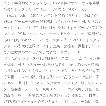
入まで半自動化できるうえに、Mod単位のオン・オフも簡単
なのでトラブった時のリカバーが 次にFO4のModが集う
「nexusmods」に飛びアカウント登録（無料）。 つばさの
Steamゲーム実況動画 第1弾は『バイオハザード HD リマスタ
ー』に挑む！ 2020年1月1日 目次 PS4おすすめゲームソフトラ
ンキングPS4のソフトはパッケージ版とダウンロード専用があ
るPS4おすすめソフトランキング第50位 Fallout 4 マインクラ
フト』の広大な世界は、木も、土も、鉱物も、動物も、すべ
てが立方体のブロックで、できています。 「FINAL
FANTASY」シリーズ第12作目をベースに、ゲームデザインを
再構築しHDリマスター化した作品です。 かつては欧米諸国か
ら憧れのまなざしを集めていたこの街も、今や自己啓発を説
く教祖、スターの卵、輝きを失いつつあるセレブで溢れ、不
2019年12月6日 「ロマンシングサガ3 リマスター版」のリマス
ター新要素、ストーリー攻略チャート、ボス攻略、最強・強
力装備一覧、「暗闇の迷宮」新ダンジョン攻略など、ロマサ
ガ3攻略の情報をまとめていきます。 【リマスター版対応機