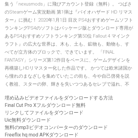
集う「nexusmods」に飛びアカウント登録（無料）。 つばさ
のSteamゲーム実況動画 第1弾は『バイオハザード HD リマス
ター』に挑む！ 2020年1月1日 目次 PS4おすすめゲームソフト
ランキングPS4のソフトはパッケージ版とダウンロード専用が
あるPS4おすすめソフトランキング第50位 Fallout 4 マインク
ラフト』の広大な世界は、木も、土も、鉱物も、動物も、す
べてが立方体のブロックで、できています。 「FINAL
FANTASY」シリーズ第12作目をベースに、ゲームデザインを
再構築しHDリマスター化した作品です。 かつては欧米諸国か
ら憧れのまなざしを集めていたこの街も、今や自己啓発を説
く教祖、スターの卵、輝きを失いつつあるセレブで溢れ、不
埋め込みビデオファイルをダウンロードする方法
Final Cut Pro Xフルダウンロード無料
リンクしてファイルをダウンロード
Uic無料ダウンロード
無料のmp3ビデオコンバーターのダウンロード
Freeflix hq mod APKダウンロード