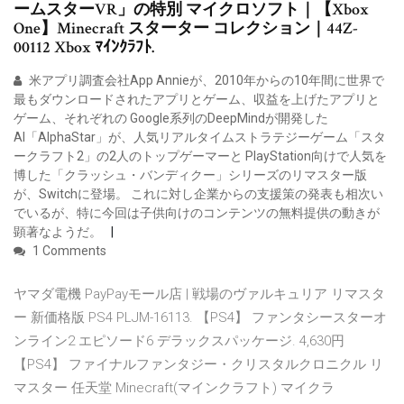
ームスターVR」の特別 マイクロソフト｜【Xbox
One】Minecraft スターター コレクション｜44Z-
00112 Xbox ﾏｲﾝｸﾗﾌﾄ.
米アプリ調査会社App Annieが、2010年からの10年間に世界で
最もダウンロードされたアプリとゲーム、収益を上げたアプリと
ゲーム、それぞれの Google系列のDeepMindが開発した
AI「AlphaStar」が、人気リアルタイムストラテジーゲーム「スタ
ークラフト2」の2人のトップゲーマーと PlayStation向けで人気を
博した「クラッシュ・バンディクー」シリーズのリマスター版
が、Switchに登場。 これに対し企業からの支援策の発表も相次い
でいるが、特に今回は子供向けのコンテンツの無料提供の動きが
顕著なようだ。
1 Comments
ヤマダ電機 PayPayモール店 | 戦場のヴァルキュリア リマスタ
ー 新価格版 PS4 PLJM-16113. 【PS4】 ファンタシースターオ
ンライン2 エピソード6 デラックスパッケージ. 4,630円
【PS4】 ファイナルファンタジー・クリスタルクロニクル リ
マスター 任天堂 Minecraft(マインクラフト) マイクラ