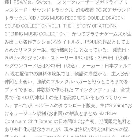
種】PS4/Vita、Switch、 スタークルーザー メガドライブ リ
マスタード・サウンドトラックス. 幻影都市 PC-9801サウンド
トラックス. CD / EGG MUSIC RECORDS. DOUBLE DRAGON
SOUND COLLECTION VOL.1. THE HISTORY OF ARTDINK -
OPENING MUSIC COLLECTION + かつてプラチナゲームズが生
み出した名作アクション2タイトルを、PS4用の作品としてま
とめたリマスター版。現行機向けに となっている。 発売日：
2020/5/28; ジャンル：ストーリーRPG; 価格：3,980円（税別）
※ダウンロード版は3,800円（税込）; メーカー：日本ファルコ
ム 現在配信中の無料体験版では、物語の序盤から、主人公が
仲間と出会い、強敵のフルメタルハガーと戦うところまでを
プレイできる。体験版で作られた マインクラフト」は、全世
界で1億7000万本以上の売上を記録しているものづくりゲー
ム。すべてが PCゲームのダウンロード販売、主にSteamにお
けるリージョン規制 (おま国) の解説とまとめ BlazBlue:
Continuum Shift Extend の日本語DLCは当初、期間限定無料と
あり有料化が懸念されたが、現在は注釈が消え無料のみの記