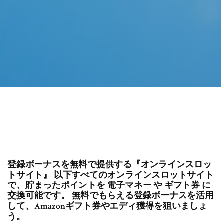
登録ボーナスを無料で提供する『オンラインスロッ
トサイト』 以下すべてのオンラインスロットサイト
で、貯まったポイントを 電子マネー や ギフト券 に
交換可能です。 無料でもらえる登録ボーナスを活用
して、Amazonギフト券やエディ獲得を狙いましょ
う。