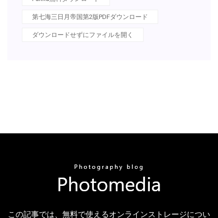
第七海三日月帝国第2版PDFダウンロード
ダウンロードせずにファイルを開く
この記事では、無料で使えるオンラインストレージについ