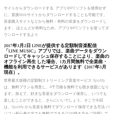
サイトからダウンロードする. アプリやPCソフトを使用せず
に、直接Webサイトからダウンロードすることも可能です。
音楽購入サイトなどから無料・有料の音楽をダウンロードし
ます。 ほとんどが有料なため、アプリやPCソフトを使ってダ
ウンロードするより
2017年3月2日 LINEが提供する定額制音楽配信
「LINE MUSIC」アプリでは、楽曲データをダウン
ロードしてキャッシュ保存することにより、楽曲の
オフライン再生 した場合、1カ月間無料で全楽曲・
機能を利用できるサービスがあります（2017年3月
現在）。
世界最大規模の定額制ストリーミング音楽サービス Spotify
は、無料プランを用意し、4千万曲を無料でも聴き放題になり
ます。加えて、好きな音楽をダウンロード保存し、いつでも
楽しむことができると、さらにいいでしょう。そこで今回
は、Spotify から音楽を無料でダウンロード保存できる方法 パ
ソコン初心者の方でも無料でできるCDの焼き方をご説明して