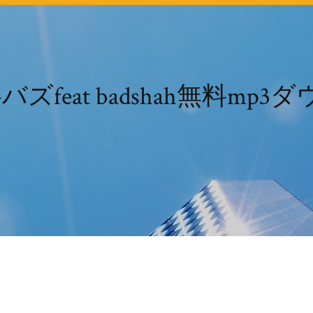
gill-バズfeat badshah無料m