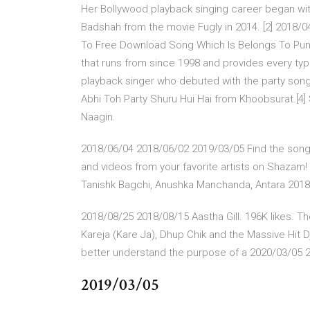
Her Bollywood playback singing career began with
Badshah from the movie Fugly in 2014. [2] 2018/0
To Free Download Song Which Is Belongs To Punj
that runs from since 1998 and provides every type
playback singer who debuted with the party song
Abhi Toh Party Shuru Hui Hai from Khoobsurat.[4]
Naagin.
2018/06/04 2018/06/02 2019/03/05 Find the song ly
and videos from your favorite artists on Shazam! D
Tanishk Bagchi, Anushka Manchanda, Antara 201
2018/08/25 2018/08/15 Aastha Gill. 196K likes. Th
Kareja (Kare Ja), Dhup Chik and the Massive Hit 
better understand the purpose of a 2020/03/05 
2019/03/05