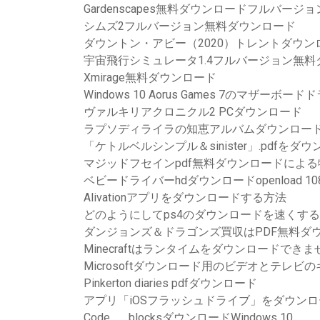
Gardenscapes無料ダウンロードフルバージョ
シムズ2フルバージョン無料ダウンロード
ダウントン・アビー（2020）トレントダウン
宇宙飛行シミュレータ1.4フルバージョン無料
Xmirage無料ダウンロード
Windows 10 Aorus Games 7のマザ
ヴァルキリアクロニクル2 PCダウンロード
ラプソディライラの知恵アルバムダウンロードz
「ケトルベルシンプル＆sinister」.pdfをダ
マジッドフセインpdf無料ダウンロードによ
ベビードライバーhdダウンロードopenload 10
Alivationアプリをダウンロードする方法
どのようにしてps4のダウンロードを速くす
ダンジョンズ＆ドラゴンズ買収はPDF無料ダ
Minecraftはランタイムをダウンロードできま
Microsoftダウンロード用のビデオとテレ
Pinkerton diaries pdfダウンロード
アプリ「iOSフラッシュドライブ」をダウンロ
Code __ blocksダウンロードWindows 10