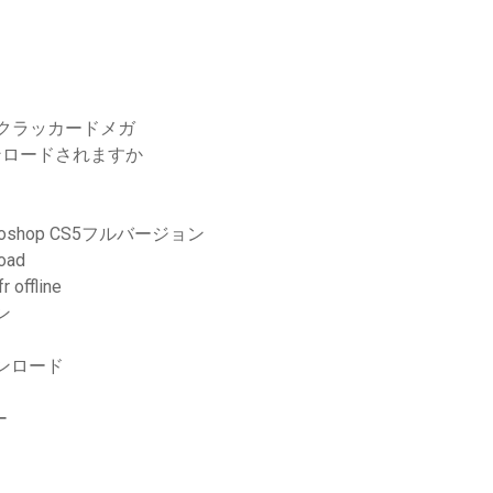
-BRクラッカードメガ
ンロードされますか
oshop CS5フルバージョン
load
 offline
ン
ンロード
ー