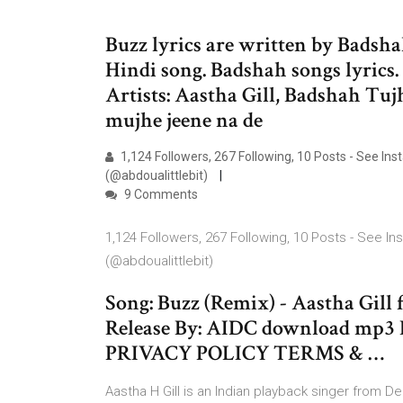
Buzz lyrics are written by Badshah
Hindi song. Badshah songs lyric
Artists: Aastha Gill, Badshah Tu
mujhe jeene na de
1,124 Followers, 267 Following, 10 Posts - See I
(@abdoualittlebit)
9 Comments
1,124 Followers, 267 Following, 10 Posts - See 
(@abdoualittlebit)
Song: Buzz (Remix) - Aastha Gill
Release By: AIDC download mp
PRIVACY POLICY TERMS & …
Aastha H Gill is an Indian playback singer from De