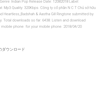
s Genre: Indian Pop Release Date: 12082018 Label:
at: Mp3 Quality: 320Kbps. Công ty cổ phần N C T Chủ sở hữu
 Heartless_Badshah & Aastha Gill Ringtone submitted by
y. Total downloads so far: 6438. Listen and download
ur mobile phone. for your mobile phone. 2018/04/20
イルのダウンロード