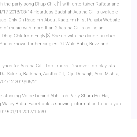
 the party song Dhup Chik [1] with entertainer Raftaar and
4/17 2018/08/14 Heartless Badshah,Aastha Gill Is available
abi Only On Raag.Fm About Raag.Fm First Punjabi Website
 of music with more than 2 Aastha Gill is an Indian
 Dhup Chik from Fugly.[3] She up with the dance number
 She is known for her singles DJ Wale Babu, Buzz and
rics for Aastha Gill - Top Tracks. Discover top playlists
J Suketu, Badshah, Aastha Gill, Diljit Dosanjh, Amit Mishra,
8/04/12 2019/06/21
e stunning Voice behind Abhi Toh Party Shuru Hui Hai,
Dj Waley Babu. Facebook is showing information to help you
2019/01/14 2017/10/30