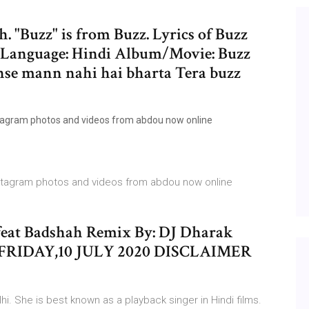
. "Buzz" is from Buzz. Lyrics of Buzz
s. Language: Hindi Album/Movie: Buzz
jhse mann nahi hai bharta Tera buzz
nstagram photos and videos from abdou now online
Instagram photos and videos from abdou now online
 feat Badshah Remix By: DJ Dharak
3 FRIDAY,10 JULY 2020 DISCLAIMER
lhi. She is best known as a playback singer in Hindi films.