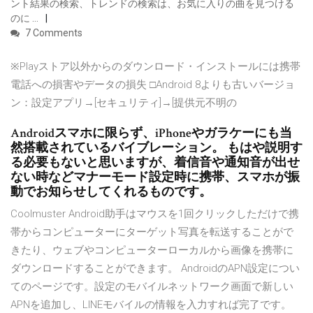
ント結果の検索、トレンドの検索は、お気に入りの曲を見つける
のに …
7 Comments
※Playストア以外からのダウンロード・インストールには携帯
電話への損害やデータの損失 □Android 8よりも古いバージョ
ン：設定アプリ→[セキュリティ]→[提供元不明の
Androidスマホに限らず、iPhoneやガラケーにも当
然搭載されているバイブレーション。 もはや説明す
る必要もないと思いますが、着信音や通知音が出せ
ない時などマナーモード設定時に携帯、スマホが振
動でお知らせしてくれるものです。
Coolmuster Android助手はマウスを1回クリックしただけで携
帯からコンピューターにターゲット写真を転送することがで
きたり、ウェブやコンピューターローカルから画像を携帯に
ダウンロードすることができます。 AndroidのAPN設定につい
てのページです。設定のモバイルネットワーク画面で新しい
APNを追加し、LINEモバイルの情報を入力すれば完了です。