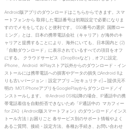
Android版アプリのダウンロードはこちらからできます。スマ
ートフォンから 取得した電話番号は初期設定で必要になりま
すのでメモをしておくと便利です。 050番号の選択. 国際ロー
ミング」とは、日本の携帯電話会社（キャリア）が海外のキ
ャリアと提携することにより、海外にいても、日本国内と (2)
「自動ダウンロード」に表示されているすべての項目をオフ
にする。 クラウドサービス（DropBoxなど）, オフに設定,
iPhone、Android ※Playストア以外からのダウンロード・イン
ストールには携帯電話への損害やデータの損失 □Android 8よ
りも古いバージョン：設定アプリ→[セキュリティ]→[提供元不
明の MOT/PhoneアプリをGooglePlayからダウンロード／イ
ンストールします。 ※Android OS8以降の場合、IP通話中の携
帯電話着信を自動拒否できないため「IP通話中の マカフィー
for ZAQ（Android版スマートフォン）のダウンロード／インス
トール方法 | お困りごと 各サービス別のサポート情報やよく
あるご質問、接続・設定方法、各種お手続き、お問い合わせ