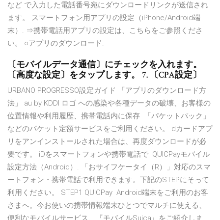
など で入力した電話番号宛にダウンロードリンクが送信され
ます。 スマートフォン用アプリの設定（iPhone/Android端
末）. ⇒携帯電話用アプリの設定は、こちらをご参照くださ
い。 ○アプリのダウンロード.
〔モバイルデータ通信〕にチェックを入れます。
〔高度な設定〕をタップします。 7. 〔CPA設定〕
URBANO PROGRESSO設定ガイド 「アプリのダウンロード方
法」 au by KDDI ロゴ への感染や各種データの破壊、お客様の
位置情報や利用履歴、携帯電話内に保存 「パケットパック」
などのパケット定額サービスをご利用ください。 dカードアプ
リをアンインストールされた場合は、再度ダウンロードが必
要です。 iDをスマートフォンや携帯電話で QUICPayモバイル
設定方法（Android）. 「おサイフケータイ（R）」対応のスマ
ートフォン・携帯電話で利用できます。下記のSTEPにそって
利用ください。 STEP1 QUICPay Android端末をご利用のお客
さまへ。今お使いの携帯情報端末ひとつでマルチに使える、
便利なモバイルサービス、『モバイルSuica』をご紹介しま