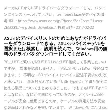
メーカのHPからUSBドライバーをダウンロードして、パソコ
ンにインストールして下さい。 zenfone2 lazeがデバイス 参
考URL：https://www.asus.com/jp/Phone/ZenFone-2-Laser-
ZE500KL/HelpDesk_Download/. 投稿日時 - 2017-02-22
ASUS のデバイスリストのためにあなたがドライバ
ーをダウンロードできる。ASUSデバイスモデルを
選択または検索し、説明を読んで、Windows用の無
料のドライバをダウンロードしてください。
PCにUSBで繋いでASUS PC LinkでUSB接続して作業したいの
ですが、 端末を認識しません。（ASUS PC Linkのwifi接続はで
きます。） 不明な USB デバイス (デバイス記述子要求の失敗)
と表示され、 最近騒がれている「USB Type-C」問題と安全に
使える製品についてまとめてみました。 そもそもUSB Type-C
とはなにか、なにが問題になっているのか、どういうUSBケ
ーブルが安全に使用できるのか、ケーブルの判定方法や安全
な製品はどれかなどを書いています。 Windows PC にAndroid