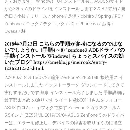
えておきます。 Windows 10インストール後、ASUSのサイト
からX205TAのドライバをインストールします 32GB / 節約 / 発
売日 / 小技 / リリース / phone / 足湯 / obihiro / Spring / PC /
ZenFone / ロック / テクニック / UQ / iPhone 6s / お得 /
Uwasa / 駐
2018年9月23日 こちらの手順が参考になるのではな
いでしょうか。(手順4～8) "zenfone3 ADBドライバの
手動インストール Windows | ちょっとスパイスの効
いたブログ" https://ameblo.jp/meirook/entry-
12262312523.html.
2020/02/18 2015/07/27 編集 ZenFone2 ZE551ML 接続用に イ
ンストールしました インストーラーを ダウンロードしてきて
実行するだけです 無事 インストール完了しました 手順詳細は
最下部まとめ の通りです ツイート @b00111さんをフォロー
ASUS 白ロム ～ ヤフオクで探す ZenFone 2 ガラスフィルム
5.5インチ (ZE551ML 2019/09/04 ASUS ZenFone 5 のドライバ
ーは、エラーを修正し、デバイスの障害を取り除くのに役立