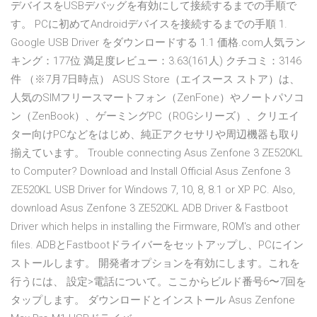
デバイスをUSBデバッグを有効にして接続するまでの手順で
す。 PCに初めてAndroidデバイスを接続するまでの手順 1.
Google USB Driver をダウンロードする 1.1 価格.com人気ラン
キング：177位 満足度レビュー：3.63(161人) クチコミ：3146
件 （※7月7日時点） ASUS Store（エイスース ストア）は、
人気のSIMフリースマートフォン（ZenFone）やノートパソコ
ン（ZenBook）、ゲーミングPC（ROGシリーズ）、クリエイ
ター向けPCなどをはじめ、純正アクセサリや周辺機器も取り
揃えています。 Trouble connecting Asus Zenfone 3 ZE520KL
to Computer? Download and Install Official Asus Zenfone 3
ZE520KL USB Driver for Windows 7, 10, 8, 8.1 or XP PC. Also,
download Asus Zenfone 3 ZE520KL ADB Driver & Fastboot
Driver which helps in installing the Firmware, ROM's and other
files. ADBとFastbootドライバーをセットアップし、PCにイン
ストールします。 開発者オプションを有効にします。これを
行うには、 設定>電話について。ここからビルド番号6〜7回を
タップします。 ダウンロードとインストール Asus Zenfone