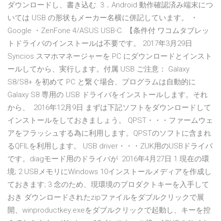
ダウンロードし、書き込む. 3．Android 動作確認済み端末につ
いては USB の形状もメーカー名横に併記しています。 ・
Google ・ZenFone 4/ASUS USB-C. 【条件付 ワコムタブレッ
トドライバのインストールは不要です。 2017年3月29日
Syncios スマホマネージャーを PC にダウンロードとインスト
ールしてから、実行します。付属 USB ご注意： Galaxy
S8/S8+ を初めて PC と繋ぐ場合、プログラムは自動的に
Galaxy S8 専用の USB ドライバをインストールします。それ
から、 2016年12月9日 まずは下記ソフトをダウンロードして
インストールをしておきましょう。 QPST・・・ファームウェ
アをフラッシュする為に利用します。QPSTのソフトに含まれ
るQFILを利用します。 USB driver・・・ZUK用のUSBドライバ
です。diagモード用のドライバが 2016年4月27日 1 現在の環
境; 2 USBメモリにWindows 10インストールメディアを作成し
ておきます; 3 念のため、現環境のプロダクトキーを入手して
おき ダウンロードされたzipファイルをダブルクリックで展
開、winproductkey.exeをダブルクリックで起動し、キーを控