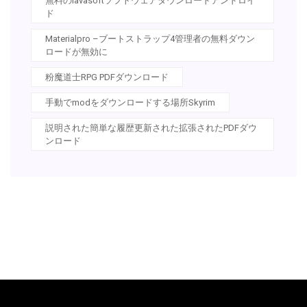
無料のlavasoftソフトウェアダウンロードアンドロイ
ド
Materialpro –ブートストラップ4管理者の無料ダウン
ロードが無効に
粉魔道士RPG PDFダウンロード
手動でmodをダウンロードする場所Skyrim
説明された簡単な履歴更新された拡張されたPDFダウ
ンロード