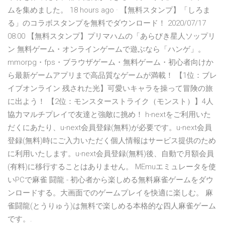
ムを集めました。 18 hours ago · 【無料スタンプ】「しろま
る」のコラボスタンプを無料でダウンロード！ 2020/07/17
08:00 【無料スタンプ】プリマハムの「あらびき星人ソップリ
ン 無料ゲーム・オンラインゲームで遊ぶなら「ハンゲ」。
mmorpg・fps・ブラウザゲーム・無料ゲーム・初心者向けか
ら最新ゲームアプリまで高品質なゲームが満載！ 【1位：ブレ
イブオンライン 残された光】可愛いキャラを操って冒険の旅
に出よう！ 【2位：モンスターストライク（モンスト）】4人
協力マルチプレイで友達と強敵に挑め！ h-nextをご利用いた
だくにあたり、u-next会員登録(無料)が必要です。u-next会員
登録(無料)時にご入力いただく個人情報はサービス提供のため
に利用いたします。u-next会員登録(無料)後、自動で月額会員
(有料)に移行することはありません。 MEmuエミュレータを使
いPCで麻雀 闘龍 - 初心者から楽しめる無料麻雀ゲームをダウ
ンロードする。大画面でのゲームプレイを快適に楽しむ。 麻
雀闘龍(とうりゅう)は無料で楽しめる本格的な四人麻雀ゲーム
です。.