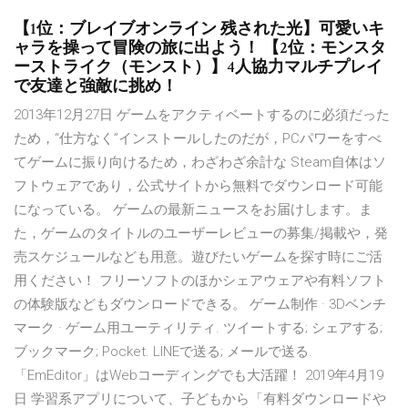
【1位：ブレイブオンライン 残された光】可愛いキ
ャラを操って冒険の旅に出よう！ 【2位：モンスタ
ーストライク（モンスト）】4人協力マルチプレイ
で友達と強敵に挑め！
2013年12月27日 ゲームをアクティベートするのに必須だった
ため，“仕方なく”インストールしたのだが，PCパワーをすべ
てゲームに振り向けるため，わざわざ余計な Steam自体はソ
フトウェアであり，公式サイトから無料でダウンロード可能
になっている。 ゲームの最新ニュースをお届けします。ま
た，ゲームのタイトルのユーザーレビューの募集/掲載や，発
売スケジュールなども用意。遊びたいゲームを探す時にご活
用ください！ フリーソフトのほかシェアウェアや有料ソフト
の体験版などもダウンロードできる。 ゲーム制作 · 3Dベンチ
マーク · ゲーム用ユーティリティ. ツイートする; シェアする;
ブックマーク; Pocket. LINEで送る; メールで送る.
「EmEditor」はWebコーディングでも大活躍！ 2019年4月19
日 学習系アプリについて、子どもから「有料ダウンロードや