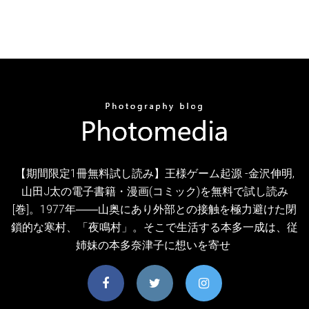
【期間限定1冊無料試し読み】王様ゲーム起源 -金沢伸明,
山田J太の電子書籍・漫画(コミック)を無料で試し読み
[巻]。1977年――山奥にあり外部との接触を極力避けた閉
鎖的な寒村、「夜鳴村」。そこで生活する本多一成は、従
姉妹の本多奈津子に想いを寄せ