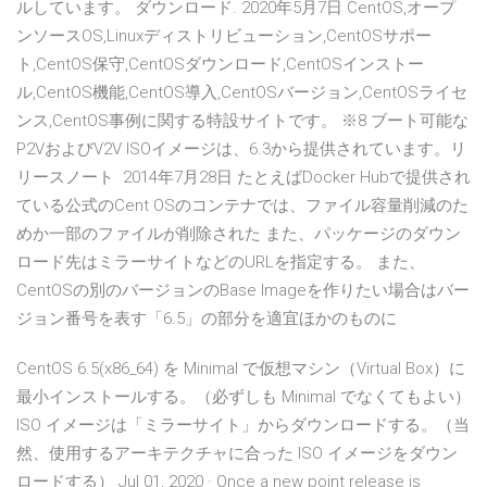
ルしています。 ダウンロード. 2020年5月7日 CentOS,オープ
ンソースOS,Linuxディストリビューション,CentOSサポー
ト,CentOS保守,CentOSダウンロード,CentOSインストー
ル,CentOS機能,CentOS導入,CentOSバージョン,CentOSライセ
ンス,CentOS事例に関する特設サイトです。 ※8 ブート可能な
P2VおよびV2V ISOイメージは、6.3から提供されています。リ
リースノート 2014年7月28日 たとえばDocker Hubで提供され
ている公式のCent OSのコンテナでは、ファイル容量削減のた
めか一部のファイルが削除された また、パッケージのダウン
ロード先はミラーサイトなどのURLを指定する。 また、
CentOSの別のバージョンのBase Imageを作りたい場合はバー
ジョン番号を表す「6.5」の部分を適宜ほかのものに
CentOS 6.5(x86_64) を Minimal で仮想マシン（Virtual Box）に
最小インストールする。（必ずしも Minimal でなくてもよい）
ISO イメージは「ミラーサイト」からダウンロードする。（当
然、使用するアーキテクチャに合った ISO イメージをダウン
ロードする） Jul 01, 2020 · Once a new point release is