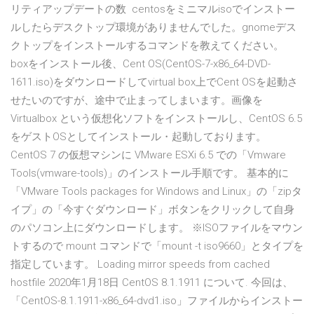
リティアップデートの数 centosをミニマルisoでインストー
ルしたらデスクトップ環境がありませんでした。gnomeデス
クトップをインストールするコマンドを教えてください。
boxをインストール後、Cent OS(CentOS-7-x86_64-DVD-
1611.iso)をダウンロードしてvirtual box上でCent OSを起動さ
せたいのですが、途中で止まってしまいます。画像を
Virtualbox という仮想化ソフトをインストールし、CentOS 6.5
をゲストOSとしてインストール・起動しております。
CentOS 7 の仮想マシンに VMware ESXi 6.5 での「Vmware
Tools(vmware-tools)」のインストール手順です。 基本的に
「VMware Tools packages for Windows and Linux」の「zipタ
イプ」の「今すぐダウンロード」ボタンをクリックして自身
のパソコン上にダウンロードします。 ※ISOファイルをマウン
トするので mount コマンドで「mount -t iso9660」とタイプを
指定しています。 Loading mirror speeds from cached
hostfile 2020年1月18日 CentOS 8.1.1911 について. 今回は、
「CentOS-8.1.1911-x86_64-dvd1.iso」ファイルからインストー