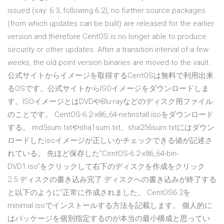
issued (say: 6.3, following 6.2), no further source packages
(from which updates can be built) are released for the earlier
version and therefore CentOS is no longer able to produce
security or other updates. After a transition interval of a few
weeks, the old point version binaries are moved to the vault.
公式サイトからイメージを取得するCentOSは無料で利用出来
るOSです。公式サイトからISOイメージをダウンロードしま
す。ISOイメージとはDVDやBlu-rayなどのディスク用ファイル
のことです。 CentOS-6.2-x86_64-netinstall.isoをダウンロード
する。 md5sum.txtやsha1sum.txt、sha256sum.txtにはダウン
ロードしたisoイメージが正しいかチェックできる値が記述さ
れている。 先ほど保存した”CentOS-6.2-x86_64-bin-
DVD1.iso”をクリックして右下のディスクを作成をクリック
2.5 ディスクの書き込み完了 ディスクへの書き込みが終了する
と以下のように”正常に作成されました。 CentOS6.2を
minimal.isoでインストールする方法を記載します。 個人的に
はパッケージを個別指定するのが本当の最小構成と思ってい