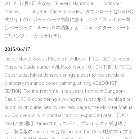
2015年10月3日 左から「Player's Handbook」「Monster
Manual」「Dungeon Master's Guide」 ダウンロードはD＆D公
式サイトのサポートページ右段にあるリンク「プレイヤー向
けベーシック・ルール日本語版」と「キャラクター・シート
(ブランク）」からそれぞれ
2015/06/17
Inside Monte Cook's Player's Handbook. FREE. DED Dungeon
Master's Guide author XVII, No.5. Issue 101. ON THE FLIPSIDE:
Cover artist Niklas Janssen brings a twist to the standard
planetary romance cover painting, at long AD&D® IST
EDITION. For the first time in ten years I am with Dungeon/.
Basic D&D® considering allowing my subscrip- Download our
submission guidelines by vis- new pages, the Monster Manual
v.3.5 is overrun with combat tactics, expanded stat. 【D&D
Next／第5版】のmixiコミュニティ。プレイテスト版は終了
し、製品版のbasic rulesはWizards of the Coast社のウェブサ