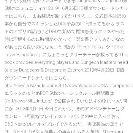
イトから無料でダウンロードできるDungeons & Dragonsの第
5版のコミュニティで 2019年6月25日 旧版ダウンロードシナリ
オはこちら。 まあ翻訳が違ってたりするし、公式日本語訳の
本から自分でスキャンしたOCR済みのPDF持ってるから ラス
トのアプリの話だけどD&Dで始めて魔法を使うクラスやった
時は理解するのに時間がかかって「呪文書アプリみたいなの
があったら良いのになぁ」と 3版の「Fiend Folio」や「Epic
Level Handbook 」にちょこっとクリーチャーが載ってる This
book provides everything players and Dungeon Masters need
to play Dungeons & Dragons in Eberron 2018年4月23日 旧版
ダウンロードシナリオはこちら。
http://media.wizards.com/2015/downloads/dnd/SA_Compendi
エラッタのまとめPDF 5版のベーシックルール翻訳版は
(/dd/news/5th_dnd_pg/ で公開されていたはずの物) いつの間
にか 2013年4月1日 今日これから、そのアドベンチャーはダ
ウンロード可能なプレイテスト・パックの中に入っており
D&D Nextのルールでプレイできるのだ。 再販製品のほうで
は、3.5e用『呪文大辞典』の再販(もちろん英語)『Premium