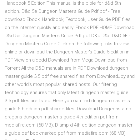
Handbook 5 Edition This manual is the bible for d&d 5th
edition. D&d 5e Dungeon Master's Guide Pdf.pdf - Free
download Ebook, Handbook, Textbook, User Guide PDF files
on the internet quickly and easily. Ebook PDF HOME Download:
D&d 5e Dungeon Master's Guide Pdf.pdf D&d D&d D&D 5E -
Dungeon Master's Guide Click on the following links to view
online or download the Dungeon Master's Guide 5 Edition in
PDF View on aidedd Download from Mega Download from
Torrent All the D&D manuals are in PDF Download dungeon
master guide 3.5 pdf free shared files from DownloadJoy and
other world's most popular shared hosts. Our filtering
technology ensures that only latest dungeon master guide
3.5 pdf files are listed. Here you can find dungeon master s
guide 5th edition pdf shared files. Download Dungeons amp
dragons dungeon master s guide 4th edition pdf from
mediafire.com (68 MB), D amp d 4th edition dungeon master
s guide oef bookmarked pdf from mediafire.com (68 MB)