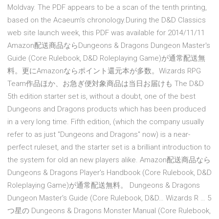
Moldvay. The PDF appears to be a scan of the tenth printing,
based on the Acaeum's chronology.During the D&D Classics
web site launch week, this PDF was available for 2014/11/11
Amazon配送商品ならDungeons & Dragons Dungeon Master's
Guide (Core Rulebook, D&D Roleplaying Game)が通常配送無
料。更にAmazonならポイント還元本が多数。Wizards RPG
Team作品ほか、お急ぎ便対象商品は当日お届けも The D&D
5th edition starter set is, without a doubt, one of the best
Dungeons and Dragons products which has been produced
in a very long time. Fifth edition, (which the company usually
refer to as just "Dungeons and Dragons" now) is a near-
perfect ruleset, and the starter set is a brilliant introduction to
the system for old an new players alike. Amazon配送商品なら
Dungeons & Dragons Player's Handbook (Core Rulebook, D&D
Roleplaying Game)が通常配送無料。 Dungeons & Dragons
Dungeon Master's Guide (Core Rulebook, D&D… Wizards R … 5
つ星の Dungeons & Dragons Monster Manual (Core Rulebook,