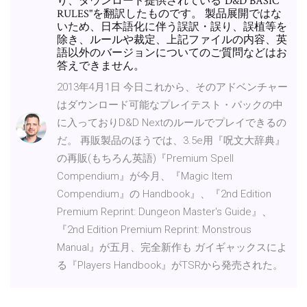
り、ダウンロード提供されている"D&D BASIC
RULES"を翻訳したものです。 製品展開ではな
いため、日本語化に伴う誤訳・誤り、誤植等を
除き、ルールや裁定、上記ファイルの内容、英
語以外のバージョンについてのご質問などはお
答えできません。
2013年4月1日 今日これから、そのアドベンチャー
はダウンロード可能なプレイテスト・パックの中
に入っておりD&D Nextのルールでプレイできるの
だ。 再販製品のほうでは、3.5e用『呪文大辞典』
の再販(もちろん英語)『Premium Spell
Compendium』が今月、『Magic Item
Compendium』の Handbook』、『2nd Edition
Premium Reprint: Dungeon Master's Guide』、
『2nd Edition Premium Reprint: Monstrous
Manual』が五月、完全新作も ガイギャックスによ
る『Players Handbook』がTSRから発売された。