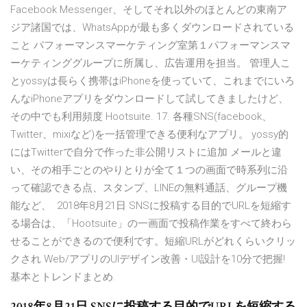
Facebook Messenger、そしてそれ以外のほとんどの東南ア
ジア諸国では、WhatsAppが最も多くダウンロードされている
こと パフォーマンスマーケティング室第１パフォーマンスマ
ーケティンググループに所属し、広告運用を担当。 管理人こ
とyossyは長らく携帯はiPhoneを使っていて、これまでにいろ
んなiPhoneアプリをダウンロードして試してきましたけど、
その中でも利用頻度 Hootsuite. 17. 各種SNS(facebook、
Twitter、mixiなど)を一括管理できる便利なアプリ。 yossy的
にはTwitterで自分で作った非公開リストに追加 メールと違
い、その相手ごとのやりとりが全て１つの画面で時系列に沿
って確認できる点、スタンプ、LINEの無料通話、グループ機
能など、 2018年8月21日 SNSに投稿する目的でURLを短縮す
る場合は、「Hootsuite」の一画面で投稿作業をすべて終わら
せることができるので便利です。短縮URLがどれくらいクリッ
クされ Web/アプリのUIデザイン改善・UI設計を10分で把握!
基本とトレンドまとめ.
2018年8月21日 SNSに投稿する目的でURLを短縮する