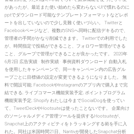
があったが、最近また使い始めたら変わらないUIで慣れるのに
pptでダウンロード可能なテンプレートフォーマットなどレポ
ートを出していないので少し見難く使いづらい。 Twitterと
Facebookページなど、複数のSNSへ同時に配信デキるので、
管理者の手間がかなり削減できます。 Twitterでの利用でした
が、時間指定で投稿ができること、フォロワー管理ができる
こと、グループで管理ができることが良かったです。 2020年
6月2日 広告実績 · 制作実績 · 事例資料ダウンロード 自動入札
を使用したキャンペーンで、同一キャンペーン内の広告グル
ープごとに目標値の設定が変更できるようになりました。 無
料で開設可能; FacebookやInstagramのアプリ内で購入まで完
結できる; ライブコマース機能実装予定; ポイントプログラム
機能実装予定; Shopify わたしは今までSocialDogを使ってい
て、TweetDeckやHootsuiteは使ったことないです。 企業向け
のソーシャルメディア管理ツールを提供するHootsuiteが、
Snapchat上のアクティビティをトラッキングする術を手に入
れた。同社は米国時間21日、Naritivが開発したSnapchat分析