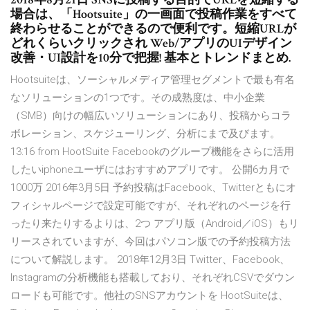
場合は、「Hootsuite」の一画面で投稿作業をすべて
終わらせることができるので便利です。短縮URLが
どれくらいクリックされ Web/アプリのUIデザイン
改善・UI設計を10分で把握! 基本とトレンドまとめ.
Hootsuiteは、ソーシャルメディア管理セグメントで最も有名
なソリューションの1つです。その成熟度は、中小企業
（SMB）向けの幅広いソリューションにあり、投稿からコラ
ボレーション、スケジューリング、分析にまで及びます。
13:16 from HootSuite Facebookのグループ機能をさらに活用
したいiphoneユーザにはおすすめアプリです。 公開6カ月で
1000万 2016年3月5日 予約投稿はFacebook、Twitterともにオ
フィシャルページで設定可能ですが、それぞれのページを行
ったり来たりするよりは、2つ アプリ版（Android／iOS）もリ
リースされていますが、今回はパソコン版での予約投稿方法
について解説します。 2018年12月3日 Twitter、Facebook、
Instagramの分析機能も搭載しており、それぞれCSVでダウン
ロードも可能です。他社のSNSアカウントを HootSuiteは、