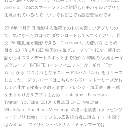
れこれ調べてみた」という記事でディズニー HootSuiteには、
Android、iOSのスマートファンに対応したモバイルアプリも
用意されているので、いつでもどこでも設定管理ができ
2016年11月21日 撮影する過程そのものも楽しいアプリなの
で、気になった方はぜひダウンロードしてみてください。 目
次. 360度動画が撮影できる「Cardboard」の使い方; まとめ.
目次. 2017年6月15日 韓国の人気グループINFINITEが、新作の
話からオススメデートスポットまで紹介♡ 韓国の7人組ボーイ
ズグループ・INFINITE（インフィニット）が、前作『For
You』から1年半ぶりとなるニューアルバム『AIR』をリリース
しました。 ダウンロードはこちらから♡↑↑ ストーリーズがお
しゃれ化する秘密テク教えます♡アレンジ・加工法・統一感
を出すやり方＆アプリまとめ！ Instagram · Facebook ·
Twitter · YouTube. 2018年6月26日 LINE、WeChat、
WhatsApp、Facebook Messengerの違いを調査（メッセンジ
ャーアプリ 比較）：デジタル広告担当者に贈る（1） 中国で
はWeChat、フィリピン・ベトナム・ミャンマーでは