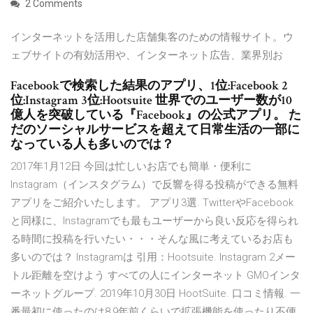
2 Comments
インターネットを活用した店舗集客のための情報サイト。ウ
ェブサイトの有効活用や、インターネット広告、業界別お
Facebookで検索した結果のアプリ、1位:Facebook 2
位:Instagram 3位:Hootsuite 世界でのユーザー数が10
億人を突破している『Facebook』の公式アプリ。 た
だのソーシャルサービスを超えて日常生活の一部に
なっている人も多いのでは？
2017年1月12日 今回は忙しいお店でも簡単・便利に
Instagram（インスタグラム）で反響を得る投稿ができる無料
アプリをご紹介いたします。 アプリ3選. TwitterやFacebook
と同様に、Instagramでも最もユーザーから良い反応を得られ
る時間に投稿を行いたい・・・そんな風に考えているお店も
多いのでは？ Instagramは 引用：Hootsuite. Instagram 2メー
トル距離を空けよう すべての人にインターネット GMOインタ
ーネットグループ. 2019年10月30日 HootSuite. 口コミ情報. 一
番最初に使ったのは8,9年前くらいで拡張機能を使ったり不便