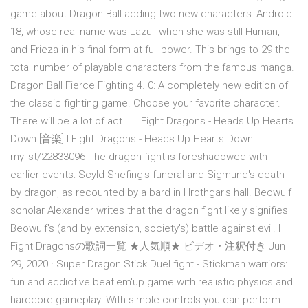
game about Dragon Ball adding two new characters: Android
18, whose real name was Lazuli when she was still Human,
and Frieza in his final form at full power. This brings to 29 the
total number of playable characters from the famous manga.
Dragon Ball Fierce Fighting 4. 0: A completely new edition of
the classic fighting game. Choose your favorite character.
There will be a lot of act. .. I Fight Dragons - Heads Up Hearts
Down [音楽] I Fight Dragons - Heads Up Hearts Down
mylist/22833096 The dragon fight is foreshadowed with
earlier events: Scyld Shefing's funeral and Sigmund's death
by dragon, as recounted by a bard in Hrothgar's hall. Beowulf
scholar Alexander writes that the dragon fight likely signifies
Beowulf's (and by extension, society's) battle against evil. I
Fight Dragonsの歌詞一覧 ★人気順★ ビデオ・注釈付き Jun
29, 2020 · Super Dragon Stick Duel fight - Stickman warriors:
fun and addictive beat'em'up game with realistic physics and
hardcore gameplay. With simple controls you can perform