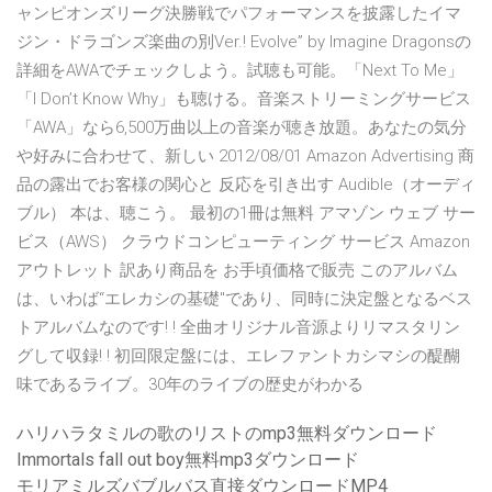
ャンピオンズリーグ決勝戦でパフォーマンスを披露したイマ
ジン・ドラゴンズ楽曲の別Ver.! Evolve” by Imagine Dragonsの
詳細をAWAでチェックしよう。試聴も可能。「Next To Me」
「I Don’t Know Why」も聴ける。音楽ストリーミングサービス
「AWA」なら6,500万曲以上の音楽が聴き放題。あなたの気分
や好みに合わせて、新しい 2012/08/01 Amazon Advertising 商
品の露出でお客様の関心と 反応を引き出す Audible（オーディ
ブル） 本は、聴こう。 最初の1冊は無料 アマゾン ウェブ サー
ビス（AWS） クラウドコンピューティング サービス Amazon
アウトレット 訳あり商品を お手頃価格で販売 このアルバム
は、いわば“エレカシの基礎"であり、同時に決定盤となるベス
トアルバムなのです! ! 全曲オリジナル音源よりリマスタリン
グして収録! ! 初回限定盤には、エレファントカシマシの醍醐
味であるライブ。30年のライブの歴史がわかる
ハリハラタミルの歌のリストのmp3無料ダウンロード
Immortals fall out boy無料mp3ダウンロード
モリアミルズバブルバス直接ダウンロードMP4