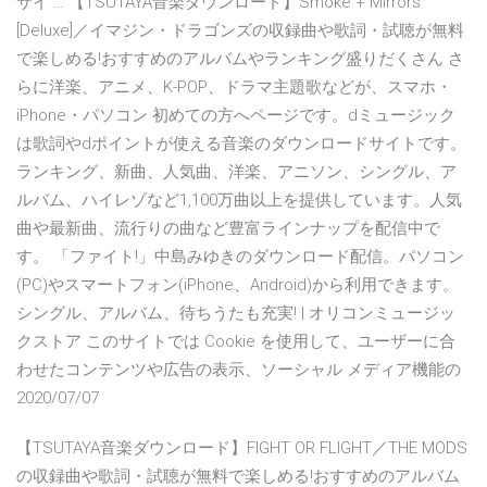
サイ … 【TSUTAYA音楽ダウンロード】Smoke + Mirrors
[Deluxe]／イマジン・ドラゴンズの収録曲や歌詞・試聴が無料
で楽しめる!おすすめのアルバムやランキング盛りだくさん さ
らに洋楽、アニメ、K-POP、ドラマ主題歌などが、スマホ・
iPhone・パソコン 初めての方へページです。dミュージック
は歌詞やdポイントが使える音楽のダウンロードサイトです。
ランキング、新曲、人気曲、洋楽、アニソン、シングル、ア
ルバム、ハイレゾなど1,100万曲以上を提供しています。人気
曲や最新曲、流行りの曲など豊富ラインナップを配信中で
す。 「ファイト!」中島みゆきのダウンロード配信。パソコン
(PC)やスマートフォン(iPhone、Android)から利用できます。
シングル、アルバム、待ちうたも充実! | オリコンミュージッ
クストア このサイトでは Cookie を使用して、ユーザーに合
わせたコンテンツや広告の表示、ソーシャル メディア機能の
2020/07/07
【TSUTAYA音楽ダウンロード】FIGHT OR FLIGHT／THE MODS
の収録曲や歌詞・試聴が無料で楽しめる!おすすめのアルバム