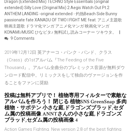
Dragon (Extended Mix) TECHNO Style Essentials (original
extended) Silly Love (Original Mix) 2 Aegis Watch Out Pt.2
ANTHEM LANDING -original extended - 灼熱Beach Side Bunny
passionate fate XANADU OF TWO I FIGHT ME feat. アニメ主題歌
映画主題歌 ドラマ化マンガ アニメ化マンガ 映画化マンガ
KONAMI♪MUSIC ひなビタ♪ 無料試し読みコーナー ツキウタ。
9 Comments
2019年12月12日 英アナーコ・パンク・バンド、クラス
（Crass）の1stアルバム『The Feeding of the Five
Thousand』。アルバム全曲分のプレミックス音源が無料ダウ
ンロード配信中。リミックスをして独自のヴァージョンを作
ることをファンに奨励.
投稿は無料アプリで！ 植物専用フィルターで素敵な
アルバムを作ろう！ 閉じる 植物SNS GreenSnap 多肉
植物・サボテン 小さな庭,ドラゴンズブラッド,セダ
ム属の投稿画像 ANNTさんの小さな庭,ドラゴンズ
ブラッド,セダム属の投稿画像 4
Action Games Fighting. New version 2.8 of the best fighting