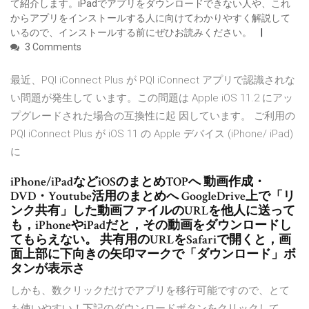
て紹介します。iPadでアプリをダウンロードできない人や、これ
からアプリをインストールする人に向けてわかりやすく解説して
いるので、インストールする前にぜひお読みください。
3 Comments
最近、PQI iConnect Plus が PQI iConnect アプリで認識されな
い問題が発生して います。この問題は Apple iOS 11.2 にアッ
プグレードされた場合の互換性に起 因しています。 ご利用の
PQI iConnect Plus が iOS 11 の Apple デバイス (iPhone/ iPad)
に
iPhone/iPadなどiOSのまとめTOPへ 動画作成・
DVD・Youtube活用のまとめへ GoogleDrive上で「リ
ンク共有」した動画ファイルのURLを他人に送って
も，iPhoneやiPadだと，その動画をダウンロードし
てもらえない。 共有用のURLをSafariで開くと，画
面上部に下向きの矢印マークで「ダウンロード」ボ
タンが表示さ
しかも、数クリックだけでアプリを移行可能ですので、とて
も使いやすい！下記のダウンロードボタンをクリックして、