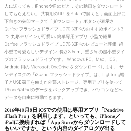
人に送っても，iPhoneやiPadだと，その動画をダウンロード
してもらえない。 共有用のURLをSafariで開くと，画面上部に
下向きの矢印マークで「ダウンロード」ボタンが表示さ
Qarfee フラッシュドライブ UD70-32PKのおすすめポイント3
つ. 丸形デザインが可愛い; 簡単専用アプリ; 小型で軽量;
Qarfee フラッシュドライブ UD70-32PKのレビューと評価. 超
小型で可愛らしいデザイン. 長さ3.5cm、重さ6gの超小型タイ
プのフラッシュドライブです。 Windows PC、Mac、iOS、
Android 用の Microsoft OneDrive をダウンロードします。 サ
ンディスクの「iXpand フラッシュドライブ」は、Lightning端
子とUSB端子を備えた外部ストレージ。専用アプリを使って
iPhoneやiPadのデータをバックアップでき、パソコンなどへ
データを自由に移動できます。
2016年10月8日 iOSでの使用は専用アプリ「Pendrive
iFlash Pro」を利用します。といっても、iPhone／
iPadに接続すれば「App Storeからダウンロードして
もいいですか」という内容のダイアログが出る