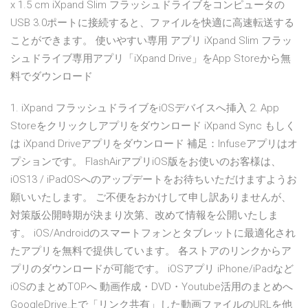
x 1.5 cm iXpand Slim フラッシュドライブをコンピュータの
USB 3.0ポートに接続すると、ファイルを快適に高速転送する
ことができます。 使いやすい専用 アプリ iXpand Slim フラッ
シュドライブ専用アプリ「iXpand Drive」をApp Storeから無
料でダウンロード
1. iXpand フラッシュドライブをiOSデバイスへ挿入 2. App
Storeをクリックしアプリをダウンロード iXpand Sync もしく
は iXpand Driveアプリをダウンロード 補足：Infuseアプリはオ
プションです。 FlashAirアプリiOS版をお使いのお客様は、
iOS13 / iPadOSへのアップデートをお待ちいただけますようお
願いいたします。 ご不便をおかけして申し訳ありませんが、
対策版公開時期が決まり次第、改めて情報を公開いたしま
す。 iOS/Androidのスマートフォンとタブレットに最適化され
たアプリを無料で提供しています。 各ストアのリンクからア
プリのダウンロードが可能です。 iOSアプリ iPhone/iPadなど
iOSのまとめTOPへ 動画作成・DVD・Youtube活用のまとめへ
GoogleDrive上で「リンク共有」した動画ファイルのURLを他