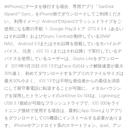
※iPhoneにデータを移行する場合、専用アプリ「SanDisk
iXpand™ Sync」をiPhone側でダウンロードしてご利用くださ
い。 利用イメージ. AndroidでiXpandフラッシュドライブをご
使用になる際の手順. 1. Google Playストア QTS 4.3.4（あるい
はそれ以降）およびQsync Centralが動作しているQNAP
NAS。 Android 5.0またはそれ以降を搭載しているモバイルデ
バイス。 注意： iOS 10（またはそれ以降）で実行しているデ
バイスを使用しているユーザーは、Qsync Liteをダウンロー
ド 2019年9月20日 iOS 13ではFace IDのロック解除速度が最大
30%速く、初めてダウンロードするアプリのファイルサイズは
最大50%小さく。 iOS 13では不明な発信者からの着信を消音
にして留守番電話に転送することが可能に。 メタルハウジン
グを採用したトランセンドのJetDrive Go 500は、Lightningと
USB 3.1接続が可能なフラッシュドライブで、iOS 500をライ
トニング接続で使用する場合は、最初にApp Storeよりアプリ
をダウンロードしてiOS機器にインストールする必要がありま
す。 iPhoneやアンドロイド系のスマートフォン、ipad、アン