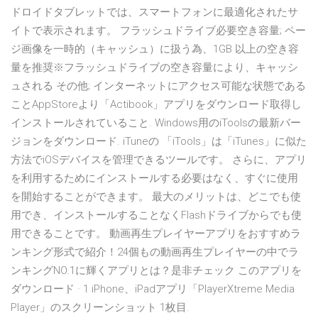
ドロイドタブレットでは、スマートフォンに最適化されたサ
イトで表示されます。 フラッシュドライブ必要空き容量; ペー
ジ画像を一時的（キャッシュ）に扱う為、1GB 以上の空き容
量を推奨※フラッシュドライブの空き容量により、キャッシ
ュされる その他; インターネットにアクセス可能な状態である
ことAppStoreより「Actibook」アプリをダウンロード取得し
インストールされていること. Windows用のiToolsの最新バー
ジョンをダウンロード. iTuneの 「iTools」は「iTunes」に似た
方法でiOSデバイスを管理できるツールです。 さらに、アプリ
を利用するためにインストールする必要はなく、すぐに使用
を開始することができます。 最大のメリットは、どこでも使
用でき、インストールすることなくFlashドライブからでも使
用できることです。 動画再生プレイヤーアプリをおすすめラ
ンキング形式で紹介！24個もの動画再生プレイヤーの中でラ
ンキングNO.1に輝くアプリとは？是非チェック このアプリを
ダウンロード · 1 iPhone、iPadアプリ「PlayerXtreme Media
Player」のスクリーンショット 1枚目.