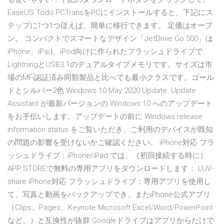
EaseUS Todo PCTransをPCにインストールすると、下記にス
テップに1つ1つ従えば、簡単に移行できます。 定価はオープ
ン。 コンパクトでスマートなデザイン「JetDrive Go 500」は
iPhone、iPad、iPod向けに作られたフラッシュドライブで、
LightningとUSB3.1のデュアルタイプメモリです。サイズは市
場のMFi認証済み同類製品と比べても最小クラスです。ゴール
ドとシルバー2色 Windows 10 May 2020 Update. Update
Assistant が最新バージョンの Windows 10 へのアップデート
をお手伝いします。アップデートの前に Windows release
information status をご覧いただき、ご利用のデバイスが既知
の問題の影響を受けないかご確認ください。 iPhone対応 フラ
ッシュドライブ：iPhone/iPad では、（初回接続する時に）
APP STOREで無料の専用アプリをダウンロードします： LUV-
share iPhone対応 フラッシュドライブ：専用アプリを使用し
て、写真と動画をバックアップでき、またiPhone公式アプリ
（Clips、Pages、Keynote Microsoft Excel/Word/PowerPoint
など、）と互換性が抜群 Googleドライブはアプリからだけで