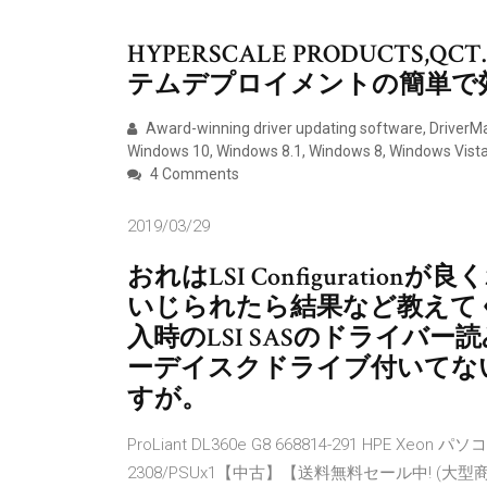
HYPERSCALE PRODUCTS,QCT. U
テムデプロイメントの簡単で
Award-winning driver updating software, DriverMax
Windows 10, Windows 8.1, Windows 8, Windows Vist
4 Comments
2019/03/29
おれはLSI Configurati
いじられたら結果など教えてく
入時のLSI SASのドライバ
ーデイスクドライブ付いてな
すが。
ProLiant DL360e G8 668814-291 HPE Xeon パソコ
2308/PSUx1【中古】【送料無料セール中! (大型商品は対