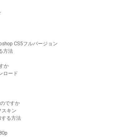
ド
oshop CS5フルバージョン
る方法
すか
トダウンロード
るのですか
フスキン
加する方法
80p