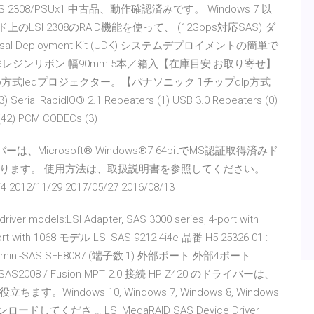
LSI SAS 2308/PSUx1 中古品、動作確認済みです。 Windows 7 以
I 2308のRAID機能を使って、 (12Gbps対応SAS) ダ
ersal Deployment Kit (UDK) システムデプロイメントの簡単で
3s 特殊レジンリボン 幅90mm 5本／箱入【在庫目安:お取り寄せ】
方式ledプロジェクター。【パナソニック 1チップdlp方式
ial RapidIO® 2.1 Repeaters (1) USB 3.0 Repeaters (0)
 (42) PCM CODECs (3)
バーは、Microsoft® Windows®7 64bitでMS認証取得済みド
あります。 使用方法は、取扱説明書を参照してください。
/4 2012/11/29 2017/05/27 2016/08/13
river models:LSI Adapter, SAS 3000 series, 4-port with
-port with 1068 モデル LSI SAS 9212-4i4e 品番 H5-25326-01 :
 mini-SAS SFF8087 (端子数:1) 外部ポート 外部4ポート :
 SAS2008 / Fusion MPT 2.0 接続 HP Z420 のドライバーは、
dows 10, Windows 7, Windows 8, Windows
ロードしてくださ … LSI MegaRAID SAS Device Driver