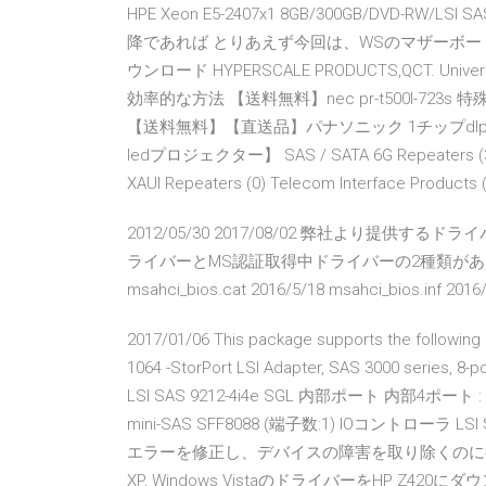
HPE Xeon E5-2407x1 8GB/300GB/DVD-RW/
降であれば とりあえず今回は、WSのマザーボード上のLS
ウンロード HYPERSCALE PRODUCTS,QCT. Univ
効率的な方法 【送料無料】nec pr-t500l-72
【送料無料】【直送品】パナソニック 1チップdlp
ledプロジェクター】 SAS / SATA 6G Repeaters (3) Ser
XAUI Repeaters (0) Telecom Interface Products
2012/05/30 2017/08/02 弊社より提供するドライ
ライバーとMS認証取得中ドライバーの2種類が
msahci_bios.cat 2016/5/18 msahci_bios.inf 2016
2017/01/06 This package supports the following d
1064 -StorPort LSI Adapter, SAS 3000 series, 8
LSI SAS 9212-4i4e SGL 内部ポート 内部4ポート :
mini-SAS SFF8088 (端子数:1) IOコントローラ LSI
エラーを修正し、デバイスの障害を取り除くのに役立ちます。Win
XP, Windows VistaのドライバーをHP Z420にダウン