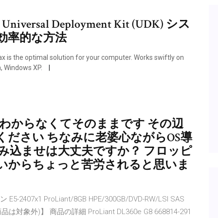
niversal Deployment Kit (UDK) シス
効率的な方法
 is the optimal solution for your computer. Works swiftly on
a, Windows XP.
onが良くわからなくてそのままです その辺
ださい ちなみに老婆心ながらOS導
ー読み込ませは大丈夫ですか？ フロッピ
いからちょっと苦労されると思いま
ン E5-2407x1 ProLiant/8GB HPE/300GB/DVD-RW/LSI SAS
象外)】 商品の詳細 ProLiant DL360e G8 668814-291