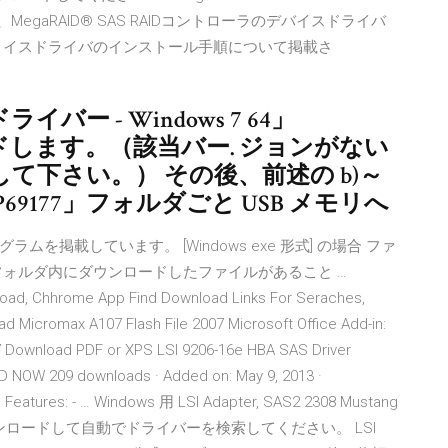
この文書では、MegaRAID® SAS RAIDコントローラのデバイスドライバ
 イスドライバのインストール手順について掲載さ
 ドライバー - Windows 7 64」
ロードします。（該当バー. ジョンがない
て下さい。） その後、前述の b)～
69177」フォルダごと USB メモリへ
プログラムを掲載しています。 [Windows exe 形式] の場合 ファ
フォルダ内にダウンロードしたファイルがあること …
load, Chhrome App Find Download Links For Seraches,
d Micromax A107 Flash File 2007 Microsoft Office Add-in:
7 Download PDF or XPS LSI 9206-16e HBA SAS Driver
 NOW 209 downloads · Added on: May 9, 2013 ·
a Features: - … Windows 用 LSI Adapter, SAS2 2308 Mustang
ub をダウンロードして自動でドライバーを検索してください。 LSI