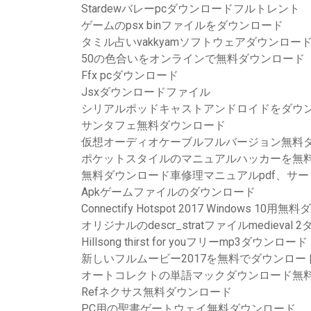
Stardewバレーpcダウンロードフルトレント
ゲームのpsx binファイルをダウンロード
タミル占いvakkyamソフトウェアダウンロー
50の色合いをオンラインで無料ダウンロード
Ffx pcダウンロード
Jsxダウンロードファイル
シリアルポッドキャストアンドロイドをダウ
サンタフェ無料ダウンロード
仮想オーディオケーブルフルバージョン無料
ポケットスタイルのマニュアルハッカーを無
無料ダウンロード車修理マニュアルpdf、サー
Apkゲームファイルのダウンロード
Connectify Hotspot 2017 Windows 10
オリジナルのdescr_stratファイルmedieval
Hillsong thirst for youフリーmp3ダウンロード
新しいフルムービー2017を無料でダウンロー
オートコレクトの単語マックダウンロード無
Refネクサス無料ダウンロード
PC用の聖書ゲートウェイ無料ダウンロード