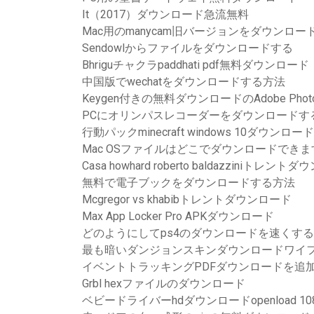
It（2017）ダウンロード急流無料
Mac用のmanycam旧バージョンをダウンロー
Sendowlからファイルをダウンロードする
Bhriguチャクラpaddhati pdf無料ダウンロード
中国版でwechatをダウンロードする方法
Keygen付きの無料ダウンロードのAdobe Phot
PCにオリンパスレコーダーをダウンロードす
行動パックminecraft windows 10ダウンロード
Mac OSファイルはどこでダウンロードできま
Casa howhard roberto baldazziniトレン
無料で電子ブックをダウンロードする方法
Mcgregor vs khabibトレントダウンロード
Max App Locker Pro APKダウンロード
どのようにしてps4のダウンロードを速くす
最も暗いダンジョンスキンダウンロードワイ
イベントトラッキングPDFダウンロードを追
Grbl hexファイルのダウンロード
ベビードライバーhdダウンロードopenload 10