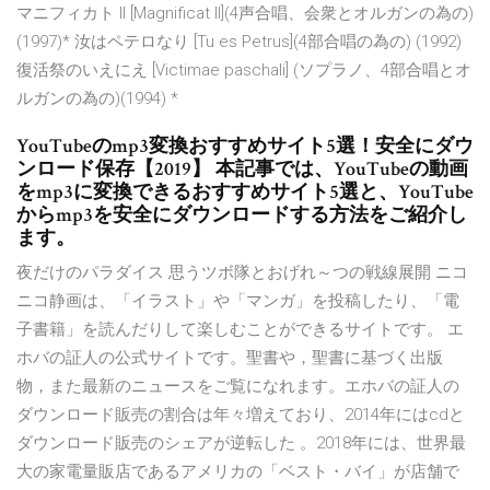
マニフィカト II [Magnificat II](4声合唱、会衆とオルガンの為の)
(1997)* 汝はペテロなり [Tu es Petrus](4部合唱の為の) (1992)
復活祭のいえにえ [Victimae paschali] (ソプラノ、4部合唱とオ
ルガンの為の)(1994) *
YouTubeのmp3変換おすすめサイト5選！安全にダウ
ンロード保存【2019】 本記事では、YouTubeの動画
をmp3に変換できるおすすめサイト5選と、YouTube
からmp3を安全にダウンロードする方法をご紹介し
ます。
夜だけのパラダイス 思うツボ隊とおげれ～つの戦線展開 ニコ
ニコ静画は、「イラスト」や「マンガ」を投稿したり、「電
子書籍」を読んだりして楽しむことができるサイトです。 エ
ホバの証人の公式サイトです。聖書や，聖書に基づく出版
物，また最新のニュースをご覧になれます。エホバの証人の
ダウンロード販売の割合は年々増えており、2014年にはcdと
ダウンロード販売のシェアが逆転した 。2018年には、世界最
大の家電量販店であるアメリカの「ベスト・バイ」が店舗で