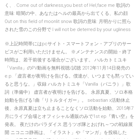
く、. Come out of darkness,you best of Hel,face me 歌詞の
意味: 暗闇の中、あなたはヘルの最高から出てくる、私の顔
Out on this field of moonlit snow 歌詞の意味: 月明かりに照ら
された雪のこの分野で I will not be deterred by your ugliness
※上記時間帯にはpcサイト・スマートフォン・アプリのサー
ビスがご利用いただけません。 ※メンテナンスの開始・終了
時間は、若干前後する場合がございます。 ハルカトミユキ
「Vanilla」のPV動画を無料視聴/試聴 2012年11月14日発売の
e.p.「虚言者が夜明けを告げる。僕達が、いつまでも黙ってい
ると思うな。」収録 ハルカトミユキ「Vanilla（バニラ）」歌
詞（準備中） 虚言者が夜明けを告げる。 永原真夏、ソロ本格
始動を告げる1曲「リトルタイガー」。 sebastian x活動休止
後、永原真夏は立ち止まることなくソロ活動を始動、2015年7
月にライブ会場とオフィシャル通販のみで1st ep『青い空』を
発表。 夜だけのパラダイス 思うツボ隊とおげれ～つの戦線展
開 ニコニコ静画は、「イラスト」や「マンガ」を投稿した