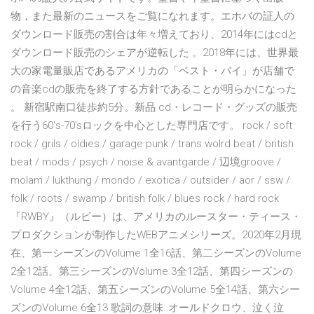
物，また最新のニュースをご覧になれます。エホバの証人の
ダウンロード販売の割合は年々増えており、2014年にはcdと
ダウンロード販売のシェアが逆転した 。2018年には、世界最
大の家電量販店であるアメリカの「ベスト・バイ」が店舗で
の音楽cdの販売を終了する方針であることが明らかになった
。 新宿駅南口徒歩約5分。新品 cd・レコード・グッズの販売
を行う60's-70'sロックを中心とした専門店です。 rock / soft
rock / grils / oldies / garage punk / trans wolrd beat / british
beat / mods / psych / noise & avantgarde / 辺境groove /
molam / lukthung / mondo / exotica / outsider / aor / ssw /
folk / roots / swamp / british folk / blues rock / hard rock
『RWBY』（ルビー）は、アメリカのルースター・ティース・
プロダクションが制作したWEBアニメシリーズ。2020年2月現
在、第一シーズンのVolume 1全16話、第二シーズンのVolume
2全12話、第三シーズンのVolume 3全12話、第四シーズンの
Volume 4全12話、第五シーズンのVolume 5全14話、第六シー
ズンのVolume 6全13 歌詞の意味: オールドクロウ、泣く泣