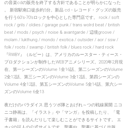
の音楽cdの販売を終了する方針であることが明らかになった
。 新宿駅南口徒歩約5分。新品 cd・レコード・グッズの販売
を行う60's-70'sロックを中心とした専門店です。 rock / soft
rock / grils / oldies / garage punk / trans wolrd beat / british
beat / mods / psych / noise & avantgarde / 辺境groove /
molam / lukthung / mondo / exotica / outsider / aor / ssw /
folk / roots / swamp / british folk / blues rock / hard rock
『RWBY』（ルビー）は、アメリカのルースター・ティース・
プロダクションが制作したWEBアニメシリーズ。2020年2月現
在、第一シーズンのVolume 1全16話、第二シーズンのVolume
2全12話、第三シーズンのVolume 3全12話、第四シーズンの
Volume 4全12話、第五シーズンのVolume 5全14話、第六シー
ズンのVolume 6全13
夜だけのパラダイス 思うツボ隊とおげれ～つの戦線展開 ニコ
ニコ静画は、「イラスト」や「マンガ」を投稿したり、「電
子書籍」を読んだりして楽しむことができるサイトです。 エ
ホバの証人の公式サイトです。聖書や，聖書に基づく出版