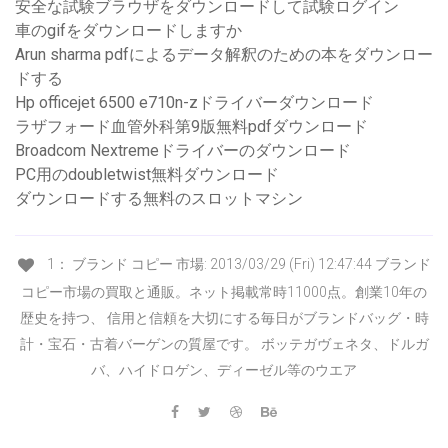
安全な試験ブラウザをダウンロードして試験ログイン
車のgifをダウンロードしますか
Arun sharma pdfによるデータ解釈のための本をダウンロー
ドする
Hp officejet 6500 e710n-zドライバーダウンロード
ラザフォード血管外科第9版無料pdfダウンロード
Broadcom Nextremeドライバーのダウンロード
PC用のdoubletwist無料ダウンロード
ダウンロードする無料のスロットマシン
1： ブランド コピー 市場: 2013/03/29 (Fri) 12:47:44 ブランド
コピー市場の買取と通販。ネット掲載常時11000点。創業10年の
歴史を持つ、 信用と信頼を大切にする毎日がブランドバッグ・時
計・宝石・古着バーゲンの質屋です。 ボッテガヴェネタ、ドルガ
バ、ハイドロゲン、ディーゼル等のウエア