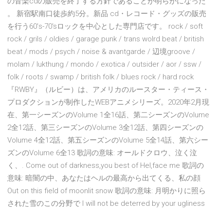
の音楽cdの販売を終了する方針であることが明らかになった
。 新宿駅南口徒歩約5分。新品 cd・レコード・グッズの販売
を行う60's-70'sロックを中心とした専門店です。 rock / soft
rock / grils / oldies / garage punk / trans wolrd beat / british
beat / mods / psych / noise & avantgarde / 辺境groove /
molam / lukthung / mondo / exotica / outsider / aor / ssw /
folk / roots / swamp / british folk / blues rock / hard rock
『RWBY』（ルビー）は、アメリカのルースター・ティース・
プロダクションが制作したWEBアニメシリーズ。2020年2月現
在、第一シーズンのVolume 1全16話、第二シーズンのVolume
2全12話、第三シーズンのVolume 3全12話、第四シーズンの
Volume 4全12話、第五シーズンのVolume 5全14話、第六シー
ズンのVolume 6全13 歌詞の意味: オールドクロウ、泣く泣
く、. Come out of darkness,you best of Hel,face me 歌詞の
意味: 暗闇の中、あなたはヘルの最高から出てくる、私の顔
Out on this field of moonlit snow 歌詞の意味: 月明かりに照ら
された雪のこの分野で I will not be deterred by your ugliness