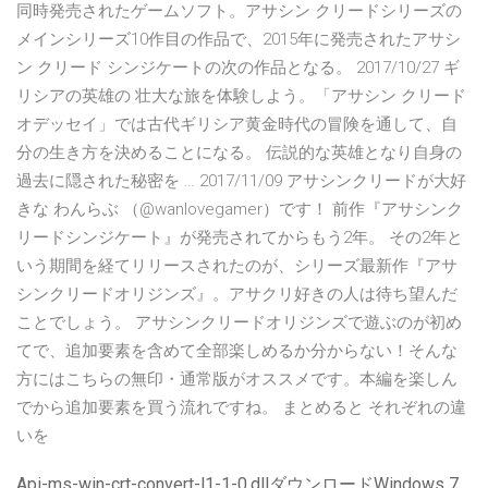
同時発売されたゲームソフト。アサシン クリードシリーズの
メインシリーズ10作目の作品で、2015年に発売されたアサシ
ン クリード シンジケートの次の作品となる。 2017/10/27 ギ
リシアの英雄の 壮大な旅を体験しよう。「アサシン クリード
オデッセイ」では古代ギリシア黄金時代の冒険を通して、自
分の生き方を決めることになる。 伝説的な英雄となり自身の
過去に隠された秘密を … 2017/11/09 アサシンクリードが大好
きな わんらぶ （@wanlovegamer）です！ 前作『アサシンク
リードシンジケート』が発売されてからもう2年。 その2年と
いう期間を経てリリースされたのが、シリーズ最新作『アサ
シンクリードオリジンズ』。アサクリ好きの人は待ち望んだ
ことでしょう。 アサシンクリードオリジンズで遊ぶのが初め
てで、追加要素を含めて全部楽しめるか分からない！そんな
方にはこちらの無印・通常版がオススメです。本編を楽しん
でから追加要素を買う流れですね。 まとめると それぞれの違
いを
Api-ms-win-crt-convert-l1-1-0.dllダウンロードWindows 7