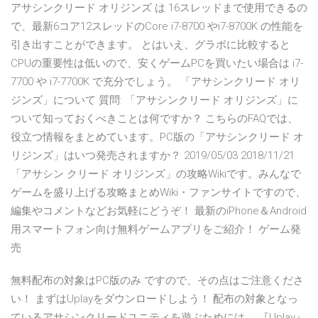
アサシンクリード オリジンズ は 16スレッドまで使用できるの
で、最新6コア12スレッドのCore i7-8700 やi7-8700K の性能を
引き出すことができます。 とはいえ、グラボに比較すると
CPUの重要性は低いので、安くゲームPCを買いたい場合は i7-
7700 や i7-7700K で充分でしょう。 「アサシンクリード オリ
ジンズ」について 質問: 「アサシンクリード オリジンズ」に
ついて知っておくべきことは何ですか？ こちらのFAQでは、
役立つ情報をまとめています。PC版の「アサシンクリード オ
リジンズ」はいつ発売されますか？ 2019/05/03 2018/11/21
「アサシン クリード オリジンズ」の攻略Wikiです。みんなで
ゲームを盛り上げる攻略まとめWiki・ファンサイトですので、
編集やコメントなどお気軽にどうぞ！ 最新のiPhone＆Android
用スマートフォン向け無料ゲームアプリをご紹介！ ゲーム発
売
無料配布の対象はPC版のみ ですので、その点はご注意くださ
い！ まずはUplayをダウンロードしよう！ 配布の対象となっ
ているアサシンクリードユニティを遊ぶためには、 『Uplay』