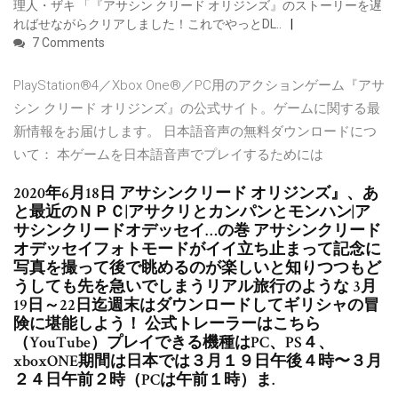
理人・ザキ 「『アサシン クリード オリジンズ』のストーリーを遅
ればせながらクリアしました！これでやっとDL..
7 Comments
PlayStation®4／Xbox One®／PC用のアクションゲーム『アサ
シン クリード オリジンズ』の公式サイト。ゲームに関する最
新情報をお届けします。 日本語音声の無料ダウンロードにつ
いて： 本ゲームを日本語音声でプレイするためには
2020年6月18日 アサシンクリード オリジンズ』、あ
と最近のＮＰＣ|アサクリとカンパンとモンハン|ア
サシンクリードオデッセイ…の巻 アサシンクリード
オデッセイフォトモードがイイ立ち止まって記念に
写真を撮って後で眺めるのが楽しいと知りつつもど
うしても先を急いでしまうリアル旅行のような 3月
19日～22日迄週末はダウンロードしてギリシャの冒
険に堪能しよう！ 公式トレーラーはこちら
（YouTube）プレイできる機種はPC、PS４、
xboxONE期間は日本では３月１９日午後４時〜３月
２４日午前２時（PCは午前１時）ま.