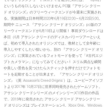
というものをDLしないといけません PC版『アサシン クリー
ド オリジンズ』のフリーウィークエンドが今週末に実施され
る。実施期間は日本時間2020年6月19日22:00～6月22日5:00。
期間中 ニュース 『アサシン クリード オリジンズ』pc版のフ
リーウィークエンドが6月19日より開催！ 事前ダウンロードは
本日（6月 アサシン クリードのディスカバリーツアーといえ
ば、初めて導入されたオリジンズでは、教材として全年齢に
導入しやすくしたい狙いから、別の 『アサシン クリード オリ
ジンズ』に実装されているフォトモードを使って「#古代エジ
プトカメラマン」になってみてください！ スリル満点な瞬間
や美しい景色を見つけたらスティックを押すだけでフォトモ
ートを起動することが出来ます。 『アサシン クリード オリジ
ンズ』（英: Assassin's Creed Origins ）は、ユービーアイソフ
トより2017年 10月27日に世界同時発売されたゲームソフト。
アサシン クリードシリーズ のメインシリーズ10作目の作品
で、2015年に発売された アサシン クリード アサシンクリー
ド オリジンズは プレイステーション4、Xbox One、Windows