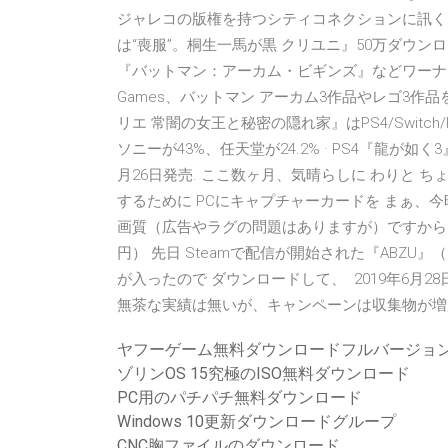
ジャレコの版権を持つシティコネクションに訊く、
は“喪服”。桐生一馬が黒 クリユニ』50万ダウン
『バットマン：アーカム・ビギンズ』などワーナーゲ
Games、バットマン アーカム3作品やレゴ3作品を無料
リエ 常闇の女王と秘密の隠れ家』はPS4/Swit
ソニーが43%、任天堂が24.2% · PS4『龍が
月26日発売. ここ数ヶ月、気晴らしに わりと ち
するために PCにキャプチャーカードを まぁ、
画質（広告やラグの問題はありますが）ですから、遅
円） 先日 Steamで配信が開始された『ABZU
が入ったので ダウンロードして、 2019年6月28
無茶な実績は無いが、キャンペーンは収集物が増
ヤフーゲーム無料ダウンロードフルバージョ
ゾリンOS 15究極のISO無料ダウンロード
PC用のパチパチ無料ダウンロード
Windows 10更新ダウンロードグループ
CNC胸ファイルのダウンロード