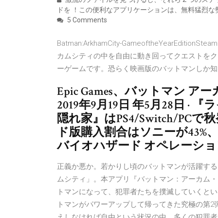
ドを ！この便利なアプリケーションは、無料猛烈
5 Comments
Batman:ArkhamCity-GameoftheYearE
カムシティの中を自由に動き回ってクエストをク
ーゲームです。恐らく映画版のバットマンしか知
Epic Games、バットマン 
2019年9月19日 年5月28日
隠れ家』はPS4/Switch/
ド版購入割合はソニーが43%、任天
バイオハザード オペレーショ
正義か悪か。若かりし頃のバットマンが活躍する
ムシティ」。本アプリ『バットマン：アーカム・
トマンになって、犯罪者たちを撲滅していくというスリル満
トマンがパワーアップして帰ってきた究極の第2
えしなければ自由という状況の中、多くの犯罪者