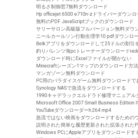
明るさ制御窓7無料ダウンロード
Hp officejet 6500 e710n-zドライバーダウン
無料のPDF JavaScriptブックのダウンロード
サリーサロン高級版フルバージョン無料ダウ
ニールカールソン行動生理学10 pdfダウンロ
Belkアプリをダウンロードして25ドルの割引
釣りバレンツ海pcトレーナーダウンロードredd
ダウンロード時にExcelファイルが開かない
Minecraftシーズン1マップのダウンロード方
マンガゾーン無料ダウンロード
PC用のパラダイスゲーム無料ダウンロードで
Synology NASで急流をダウンロードする
1990キャデラックエルドラド修理マニュアル
Microsoft Office 2007 Small Business Edi
YouTubeダウンローダーh.264 mp4
急流ではない映画をダウンロードするための
説明された簡単な履歴更新された拡張されたP
Windows PCにAppleアプリをダウンロードす