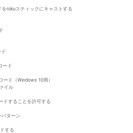
ロードをrokuスティックにキャストする
ド
ード
ロード
（Windows 10用）
gファイル
ロードすることを許可する
ーパターン
ードする