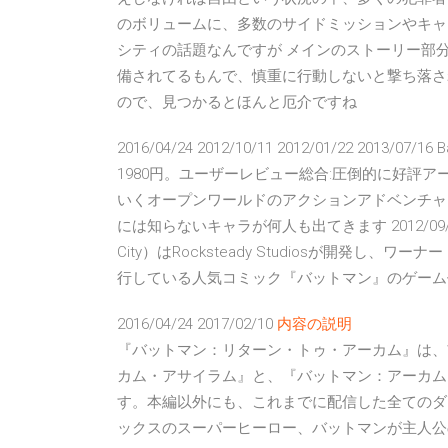
のボリュームに、多数のサイドミッションやキャ
シティの話題なんですが メインのストーリー部
備されてるもんで、慎重に行動しないと撃ち落さ
ので、見つかるとほんと厄介ですね
2016/04/24 2012/10/11 2012/01/22 2013/07/1
1980円。ユーザーレビュー総合:圧倒的に好評
いくオープンワールドのアクションアドベンチャ
には知らないキャラが何人も出てきます 2012/09/2
City）はRocksteady Studiosが開発
行している人気コミック『バットマン』のゲーム
2016/04/24 2017/02/10
内容の説明
『バットマン：リターン・トゥ・アーカム』は、
カム・アサイラム』と、『バットマン：アーカム・シテ
す。本編以外にも、これまでに配信した全てのダ
ックスのスーパーヒーロー、バットマンが主人公の「