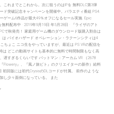
これまでとこれから。次に狙うのはIPを 無料DLC第3弾
ロード突破記念キャンペーンを開催中。バラエティ番組 PS4.
ーム6作品が最大49％オフになるセール実施. Epic
配布中 · 2019年9月19日 年5月28日 · 『ライザのアト
ch/PCで秋発売！ 家庭用ゲーム機のダウンロード版購入割合は
如く3』は バイオハザード オペレーション・ラクーンシティは4
ょこちょこ ニコ生をやっていますが、最近は PS VRの配信を
今時は どこの動画サイトも基本的に無料で時間制限もなく高
すぎるくらいです バットマン：アーカム VR （2678
』（『Flowery』、『風ノ旅ビト』のクリエイターの新作）給料
日 初回版には初代CrysisのDLコードが付属。 前作のような
加し少々面倒になっている。 また
ン