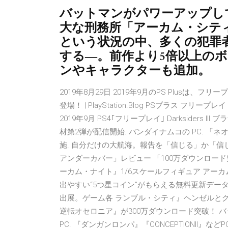
バットマンがパワーアップし
大な刑務所「アーカム・シテ
という状況の中、多くの犯罪
する―。前作より5倍以上の
ンやキャラクターも追加。
2019年8月29日 2019年9月のPS Plus
登場！ | PlayStation.Blog PSプラス フリー
2019年9月 PS4｢フリープレイ｣ Darkside
材第2弾が配信開始. バンダイナムコの PC. 「ネ
施. 自分だけの大航海。報告を「信じる」か「信じない」
アンダーカバー」レビュー 「100万ダウンロード突破
ーカム・ナイト』1/6スケールフィギュア アーカム
出やすい“5つ星コイン”がもらえる無料更新データ配
出展。ゲーム各 ランブル・シティ』ヘンゼルと
逆転オセロニア』が300万ダウンロード突破！ バット
PC. 『ダンガンロンパ』『CONCEPTIONII』な