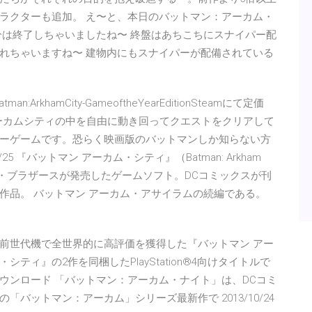
ラクターも追加。 え〜と、本日のバットマン：アーカム・
分は終了しちゃいましたね〜 終盤はあちこちにスナイパー配
れちゃいますね〜 建物内にもスナイパーが配備されている
6 Batman:ArkhamCity-GameoftheYearEditionSteamにて定価
アーカムシティの中を自由に動き回ってクエストをクリアして
ーゲームです。恐らく映画版のバットマンしか知らない方
5 『バットマン アーカム・シティ』（Batman: Arkham
し、ワーナー・ブラザースが発売したゲームソフト。DCコミックスが刊
作品。 バットマン アーカム・アサイラムの続編である。
前世代機で全世界的に高評価を獲得した『バットマン アー
ィ』の2作を同梱したPlayStation®4向けタイトルで
ウンロード 「バットマン：アーカム・ナイト」は、DCコミ
バットマン：アーカム」シリーズ最新作で 2013/10/24