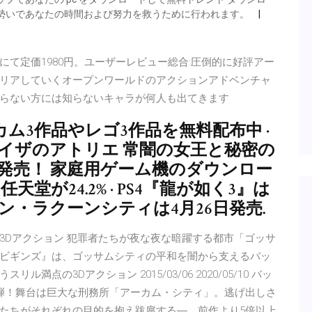
な勢いであなたの時間および努力を救うために行われます。
ditionSteamにて定価1980円。ユーザーレビュー総合:圧倒的に好評アー
リアしていくオープンワールドのアクションアドベンチャ
らない方には知らないキャラが何人も出てきます
アーカム3作品やレゴ3作品を無料配布中 ·
 · 『ライザのアトリエ 常闇の女王と秘密の
PCで秋発売！ 家庭用ゲーム機のダウンロー
堂が24.2% · PS4『龍が如く3』は
ン・ラクーンシティは4月26日発売.
3Dアクション 犯罪者たちが夜な夜な暗躍する都市「ゴッサ
ビギンズ』は、ゴッサムシティの平和を闇から支えるバッ
点の3Dアクション 2015/03/06 2020/05/10 バッ
弾！舞台は巨大な刑務所「アーカム・シティ」。逃げ出しさ
たちがそれぞれの目的を抱え跋扈する―。前作より5倍以上