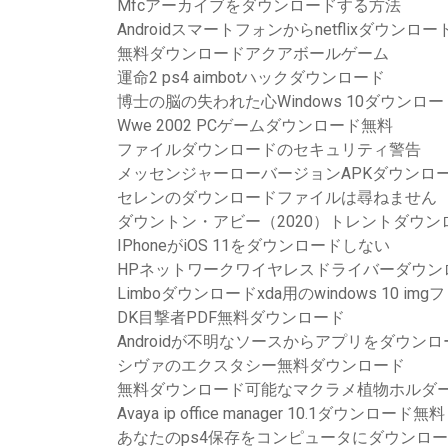
Mfcアーカイブをダウンロードする方法
Androidスマートフォンからnetflixダウン
無料ダウンロードアクアボールゲーム
運命2 ps4 aimbotハックダウンロード
博士の脳の失われた心Windows 10ダウンロー
Wwe 2002 PCゲームダウンロード無料
ファイルダウンロードのセキュリティ警告
メッセンジャーローバージョンAPKダウンロ
セレンのダウンロードファイルは尋ねません
ダウントン・アビー（2020）トレントダウン
IPhoneがiOS 11をダウンロードしない
HPネットワークワイヤレスドライバーダウンロード
Limboダウンロードxda用のwindows 10 im
DK目撃者PDF無料ダウンロード
Androidが不明なソースからアプリをダウン
シヴァのエクスタシー無料ダウンロード
無料ダウンロード可能なマクラメ植物ホルダ
Avaya ip office manager 10.1ダウンロード無料
あなたのps4保存をコンピュータにダウンロ