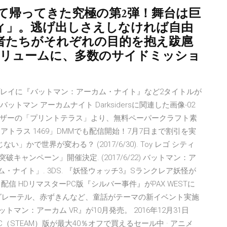
て帰ってきた究極の第2弾！舞台は巨
ィ」。逃げ出しさえしなければ自由
者たちがそれぞれの目的を抱え跋扈
ボリュームに、多数のサイドミッショ
は、フリープレイに『バットマン：アーカム・ナイト』など2タイトルが
プレイ バットマン アーカムナイト Darksidersに関連した画像-02
rs III ブラザーの「プリントテラス」より、無料ペーパークラフト素
オアトラス 1469」DMMでも配信開始！7月7日まで割引を実
かで世界が変わる？ (2017/6/30). Toy レゴ シティ
キャンペーン」開催決定. (2017/6/22) バットマン：ア
・ナイト」. 3DS. 『妖怪ウォッチ3』Sランクレア妖怪が
信 HDリマスターPC版『シルバー事件』がPAX WESTに
グレーテル、赤ずきんなど、童話がテーマの新イベント実施
マン：アーカム VR』が10月発売。 2016年12月31日
どPC（STEAM）版が最大40％オフで買えるセール中 · アニメ