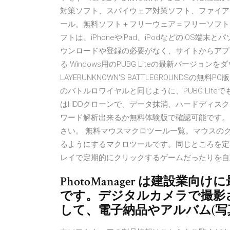
対策ソフト、スパイウェア対策ソフト、ファイア
ール。無料ソフト＋フリーウェア＝フリーソフト100 Ap
フトは、iPhoneやiPad、iPodなどのiOS端
ウンロードや登録の必要がなく、サイトからアプ
る Windows用のPUBG Liteの最新バージョンをダ
LAYERUNKNOWN'S BATTLEGROUNDS
のバトルロワイヤルと同じように、PUBG LIte
はHDDクローンで、データ抹消、ハードディスクス
ワード解析出来るか無料体験版で確認可能です。
さい。 無料マウスマクロツール一覧。マウスの
るようにするマクロツールです。同じところを定
レイで定期的にクリックするゲームだったりを自
PhotoManager は建設
です。デジタルカメラで撮影
して、電子納品やアルバム(写