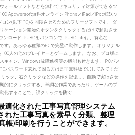
ウォールソフトなどを無料でセキュリティ対策ができるツ
owersoft無料オンラインiPhone／iPad／iPod転送ソ
末とパソコン(以下:PC)を同期させるためのフリーソフトです。 ダ
リケーション開始のボタンをクリックするだけで起動させ
ウンロード. PUBGをパソコンで. PUBG Liteは、有名な
の無料PC版です。あらゆる種類のPCで完璧に動作します。 オリジナル
でも100人の他のプレイヤーとゲームします。 なお、プロ版に
キャン、Windows故障修復等の機能も付きます。 PCパス
PCパスワード忘れて困る方は是非無料版で試してみてくだ
クリック、右クリックなどの操作を記憶し、自動で実行させ
期的にクリックする、単調な作業であったり、ゲームのプ
動化することで、誤クリックを防ぐ
業向けに最適化された工事写真管理システム
された工事写真を素早く分類、整理
真帳)印刷を行うことができます。