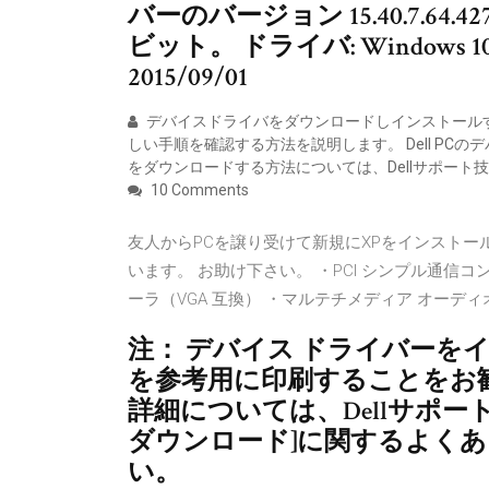
バーのバージョン 15.40.7.64.
ビット。 ドライバ: Windows 10、64-
2015/09/01
デバイスドライバをダウンロードしインストール
しい手順を確認する方法を説明します。 Dell PC
をダウンロードする方法については、Dellサポート
10 Comments
友人からPCを譲り受けて新規にXPをインスト
います。 お助け下さい。 ・PCI シンプル通信
ーラ（VGA 互換） ・マルテチメディア オーディオ コン
注： デバイス ドライバーを
を参考用に印刷することをお勧
詳細については、Dellサポ
ダウンロード]に関するよく
い。