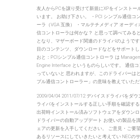
友人からPCを譲り受けて新規にXPをインスト
います。 お助け下さい。 ・PCI シンプル通信
ーラ（VGA 互換） ・マルテチメディア オーディオ コン
信コントローラは何かな？ と思って調べてみると、正常に認識さ
となり、マザーボード関連のドライバのようですね。 I
目のコンテンツ、ダウンロードなどをサポートしま
おと：PCIシンプル通信コントローラ は Management Eng
Engine Interface というものらしいで
っていないと 思われますが、このドライバーはど
プル通信コントローラー」の意味を教えていただ
2009/04/04 2011/07/12 デバイスド
ライバをインストールする正しい手順を確認する方法
出荷時インストール済みソフトウェアをダウンロー
ドライバーの自動アップデート お使いの製品を
ェアの更新を入手してください。 ご意見・ご要
あるリソースにしていきたいと考えてい NECの