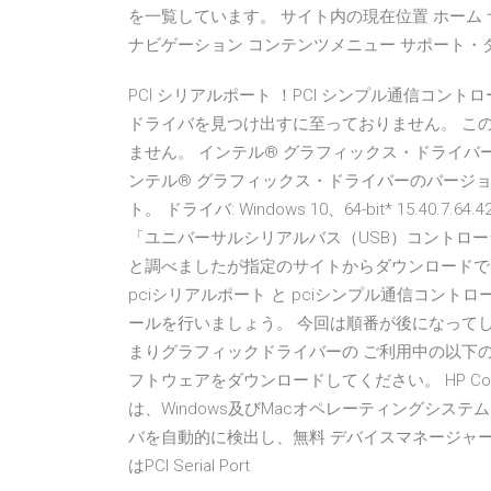
を一覧しています。 サイト内の現在位置 ホーム
ナビゲーション コンテンツメニュー サポート・ダウン
PCI シリアルポート ！PCI シンプル通信コン
ドライバを見つけ出すに至っておりません。 この2
ません。 インテル® グラフィックス・ドライバー 10 
ンテル® グラフィックス・ドライバーのバージョン 15.4
ト。 ドライバ: Windows 10、64-bit* 15.40.7
「ユニバーサルシリアルバス（USB）コントロ
と調べましたが指定のサイトからダウンロードできませんで
pciシリアルポート と pciシンプル通信コン
ールを行いましょう。 今回は順番が後になって
まりグラフィックドライバーの ご利用中の以下
フトウェアをダウンロードしてください。 HP Compaq 8
は、Windows及びMacオペレーティングシス
バを自動的に検出し、無料 デバイスマネージャーのエラー： PC
はPCI Serial Port