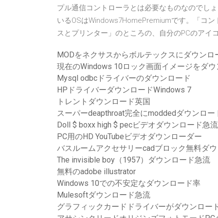
プル通信コントローラとは必要なものなのでしょ
いるOSはWindows7HomePremiumで
スとプリンター」のところの、自分のPCのアイ
MODをネクサスからボルテックスにダウンロ
現在のWindows 10ロック画面イメージをダ
Mysql odbcドライバーのダウンロード
HPドライバーダウンロードWindows 7
トレントダウンロード英国
スーパーdeapthroat完全にmoddedダウンロー
Doll $ boxx high $ pecビデオダウンロード急流
PC用のHD YouTubeビデオダウンローダー
バスルームアクセサリーcadブロック無料ダ
The invisible boy（1957）ダウンロード急流
無料のadobe illustrator
Windows 10での不安定なダウンロード率
Mulesoftダウンロード急流
グラフィックカードドライバーがダウンロー