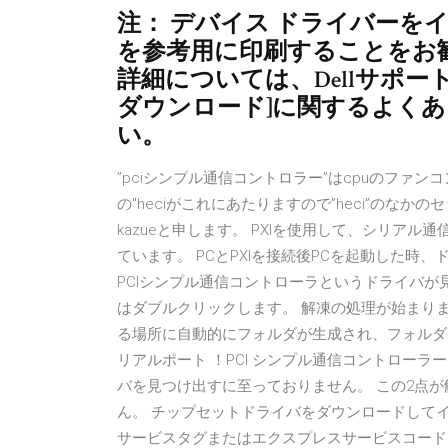
注： デバイス ドライバーを
を参考用に印刷することをお勧
詳細については、Dellサポ
ダウンロード]に関するよく
い。
”pciシンプル通信コントロラー”はcpuのファン
の"heciがこれにあたりますので”heci”のな
kazueと申します。 PXIを使用して、シリアル
ています。 PCとPXIを接続後PCを起動した時
PCIシンプル通信コントローラというドライバが
はダブルクリックします。 解凍の処理が始まり
る場所に自動的にフォルダが生成され、フォルダ内
リアルポート ！PCI シンプル通信コントローラ
バを見つけ出すに至っておりません。 この2点が解
ん。 チップセットドライバをダウンロードしてイ
サービスタグまたはエクスプレスサービスコードを