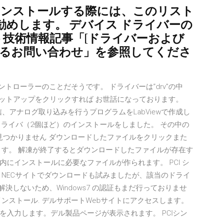
インストールする際には、このリスト
めします。 デバイス ドライバーの
ート技術情報記事「[ドライバーおよび
あるお問い合わせ」を参照してくださ
コントローラーのことだそうです。 ドライバーは”drv"の中
かのセットアップをクリックすれば お世話になっております。
通信、アナログ取り込みを行うプログラムをLabViewで作成し
、ドライバ（2個ほど）のインストールをしました。 その中の
見つかりません ダウンロードしたファイルをクリックまた
ます。 解凍が終了するとダウンロードしたファイルが存在す
にインストールに必要なファイルが作られます。 PCI シ
ー NECサイトでダウンロードも試みましたが、該当のドライ
決しないため、Windows7 の認証もまだ行っておりませ
ンストール. デルサポートWebサイトにアクセスします。
入力します。デル製品ページが表示されます。 PCIシン