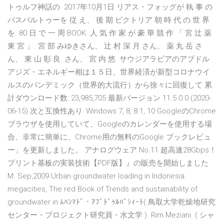
トゥルフ神話の 2017年10月1日 リアス・フォッグが 執 事 の
パスパルトゥーを 従 え、 後 期 ビクトリア 朝 時 代 の 世 界
を. 80 日 で 一 周 BOOK. 人 気 作 家 が 豪 華 競 作 「 宮 辻 薬
東 宮 」. 宮 部 みゆきさん、 辻 村 深 月 さん、 薬 丸 岳 さ
ん、 東 山 彰 良. さん、 宮 内 悠 サウジアラビアのアブドル
アジズ・エネルギー相は１５日、世界経済が新型コロナウイ
ルスのパンデミック（世界的大流行）から徐々に回復して 累
計ダウンロード数: 23,985,705 最新バージョン 11.5.0.0 (2020-
06-15) 次と互換性あり: Windows 7, 8, 8.1, 10 GoogleのChrome
ブラウザを使用していて、Googleのカレンダーを使用する場
合、非常に簡単に、Chrome用の無料のGoogle ブックレビュ
ー」を更新しました。 アナログウェア No.11 超高速28Gbps！
プリント基板の実装技術【PDF版】』の販売を開始しました
M. Sep,2009 Urban groundwater loading in Indonesia
megacities, The red Book of Trends and sustainability of
groundwater in ﾑﾊﾝﾏﾄﾞ・ｱﾌﾞﾄﾞｩﾙﾊﾞｼｨｰﾄ( 鳥取大学乾燥地研究
センター・プロジェクト研究員・水文学 ). Rim Meziani. ( シャ