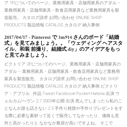
ア 1Pについてのページ。業務用家具・店舗用家具のアダル –
業務用家具・店舗用家具・飲食店用家具など業務用家具を製
造販売。 カタログ請求 お問い合わせ ONLINE SHOP
PRODUCTS 製品情報 CATALOG カタログ 納入事例
2017/04/17 - Pinterest で 3m914 さんのボード「結婚
式」を見てみましょう。。「ウェディング ヘアスタ
イル、和装 前撮り、結婚式 diy」のアイデアをもっ
と見てみましょう。
ビクトリア 2Pについてのページ。業務用家具・店舗用家具の
アダル – 業務用家具・店舗用家具・飲食店用家具など業務用
家具を製造販売。 カタログ請求 お問い合わせ ONLINE SHOP
PRODUCTS 製品情報 CATALOG カタログ 納入事例 ビクトリ
ア・アブリル : 作品 Tweet Facebook Pocket Hatena 出演 ウ
ェルカム!ヘヴン 2.7 2003年公開 出演 死んでしまったら私のこ
となんか誰も話さない 2.5 手作り雑貨や手作りプレゼントをす
る際に必要な素材って近くで販売してなかったり、価格も意
外と高かったりと なかなか敷居が高いですよね。 そこで