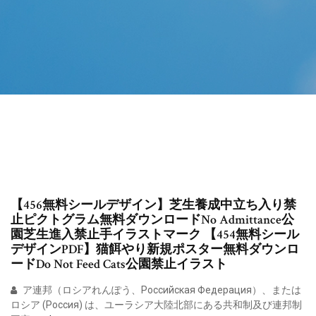
【456無料シールデザイン】芝生養成中立ち入り禁
止ピクトグラム無料ダウンロードNo Admittance公
園芝生進入禁止手イラストマーク 【454無料シール
デザインPDF】猫餌やり新規ポスター無料ダウンロ
ードDo Not Feed Cats公園禁止イラスト
ア連邦（ロシアれんぽう、Российская Федерация）、または
ロシア (Россия) は、ユーラシア大陸北部にある共和制及び連邦制