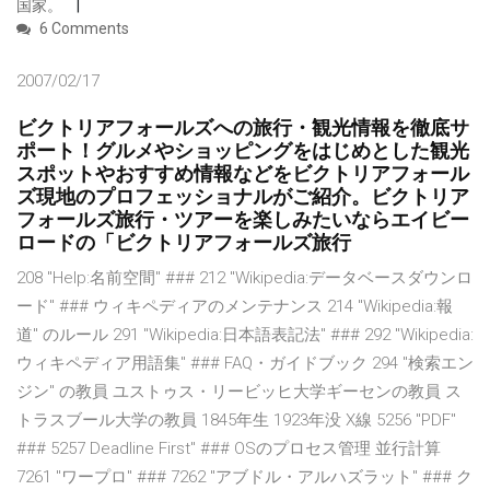
国家。
6 Comments
2007/02/17
ビクトリアフォールズへの旅行・観光情報を徹底サ
ポート！グルメやショッピングをはじめとした観光
スポットやおすすめ情報などをビクトリアフォール
ズ現地のプロフェッショナルがご紹介。ビクトリア
フォールズ旅行・ツアーを楽しみたいならエイビー
ロードの「ビクトリアフォールズ旅行
208 "Help:名前空間" ### 212 "Wikipedia:データベースダウンロ
ード" ### ウィキペディアのメンテナンス 214 "Wikipedia:報
道" のルール 291 "Wikipedia:日本語表記法" ### 292 "Wikipedia:
ウィキペディア用語集" ### FAQ・ガイドブック 294 "検索エン
ジン" の教員 ユストゥス・リービッヒ大学ギーセンの教員 ス
トラスブール大学の教員 1845年生 1923年没 X線 5256 "PDF"
### 5257 Deadline First" ### OSのプロセス管理 並行計算
7261 "ワープロ" ### 7262 "アブドル・アルハズラット" ### ク