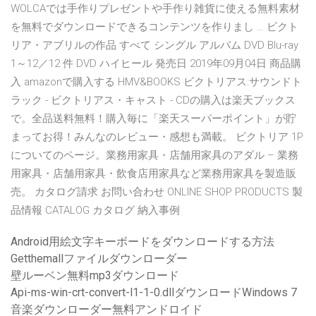
WOLCAでは手作りプレゼントや手作り雑貨に使える無料素材
を無料でダウンロードできるコンテンツを作りまし … ビクト
リア・アブリルの作品 すべて シングル アルバム DVD Blu-ray
1～12／12 件 DVD ハイヒール 発売日 2019年09月04日 商品購
入 amazonで購入する HMV&BOOKS ビクトリアス:サウンドト
ラック - ビクトリアス・キャスト - CDの購入は楽天ブックス
で。全品送料無料！購入毎に「楽天スーパーポイント」が貯
まってお得！みんなのレビュー・感想も満載。 ビクトリア 1P
についてのページ。業務用家具・店舗用家具のアダル – 業務
用家具・店舗用家具・飲食店用家具など業務用家具を製造販
売。 カタログ請求 お問い合わせ ONLINE SHOP PRODUCTS 製
品情報 CATALOG カタログ 納入事例
Android用絵文字キーボードをダウンロードする方法
Getthemallファイルダウンローダー
壁ルーベン無料mp3ダウンロード
Api-ms-win-crt-convert-l1-1-0.dllダウンロードWindows 7
音楽ダウンローダー無料アンドロイド