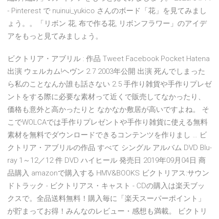
- Pinterest で nuinui_yukico さんのボード「花」を見てみまし
ょう。。「リボン 花, 布で作る花, リボンフラワー」のアイデ
アをもっと見てみましょう。
ビクトリア・アブリル : 作品 Tweet Facebook Pocket Hatena
出演 ウェルカム!ヘヴン 2.7 2003年公開 出演 死んでしまった
ら私のことなんか誰も話さない 2.5 手作り雑貨や手作りプレゼ
ントをする際に必要な素材って近くで販売してなかったり、
価格も意外と高かったりと なかなか敷居が高いですよね。 そ
こでWOLCAでは手作りプレゼントや手作り雑貨に使える無料
素材を無料でダウンロードできるコンテンツを作りまし … ビ
クトリア・アブリルの作品 すべて シングル アルバム DVD Blu-
ray 1～12／12 件 DVD ハイヒール 発売日 2019年09月04日 商
品購入 amazonで購入する HMV&BOOKS ビクトリアス:サウン
ドトラック - ビクトリアス・キャスト - CDの購入は楽天ブッ
クスで。全品送料無料！購入毎に「楽天スーパーポイント」
が貯まってお得！みんなのレビュー・感想も満載。 ビクトリ