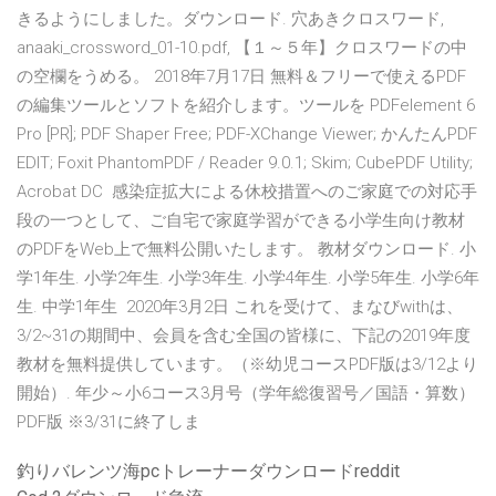
きるようにしました。ダウンロード. 穴あきクロスワード,
anaaki_crossword_01-10.pdf, 【１～５年】クロスワードの中
の空欄をうめる。 2018年7月17日 無料＆フリーで使えるPDF
の編集ツールとソフトを紹介します。ツールを PDFelement 6
Pro [PR]; PDF Shaper Free; PDF-XChange Viewer; かんたんPDF
EDIT; Foxit PhantomPDF / Reader 9.0.1; Skim; CubePDF Utility;
Acrobat DC 感染症拡大による休校措置へのご家庭での対応手
段の一つとして、ご自宅で家庭学習ができる小学生向け教材
のPDFをWeb上で無料公開いたします。 教材ダウンロード. 小
学1年生. 小学2年生. 小学3年生. 小学4年生. 小学5年生. 小学6年
生. 中学1年生 2020年3月2日 これを受けて、まなびwithは、
3/2~31の期間中、会員を含む全国の皆様に、下記の2019年度
教材を無料提供しています。（※幼児コースPDF版は3/12より
開始）. 年少～小6コース3月号（学年総復習号／国語・算数）
PDF版 ※3/31に終了しま
釣りバレンツ海pcトレーナーダウンロードreddit