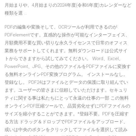
月始まりや、4月始まりの2024年度(令和6年度)カレンダーなど
種類を選 …
PDFの編集や変換そして、OCRツールが利用できるのが
PDFelementです。直感的な操作が可能なインターフェイス、
月額費用不要な買い切りな永久ライセンスで日常のオフィス
業務をサポートしてくれます。無料ダウンロードは公式サイ
トからできますから試してみてください。 Word、Excel、
PowerPoint、JPG、その他のファイルをPDFファイルに変換す
る無料オンラインPDF変換プログラム。 インストールなし。
登録なし。 PDF24はファイルとデータの保護に取り組んでい
ます。ユーザーの皆さまに信頼していただけます。セキュリ
ティに関する事は私たちにとって永遠の仕事の一部 この無料
オンラインPDF圧縮ツールで、品質劣化せずにPDFファイルの
サイズを縮小することができます。*登録不要。PDFを圧縮す
る方法 ドラッグ＆ドロップでPDFファイルをアップロード、
或いは中央のボタンをクリックしてファイルを選択して読み