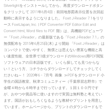
Silverlightをインストールしてから、再度ダウンロードボタン
をクリックして 2011年6月4日：前回地形図表示位置を次回起
動時に表示するようになりました。 Foxit J-Reader 7.1をリリ
ース FoxitJapan, Inc. | PDF Converter PDF Editor Edit and
Convert html, Word files to PDF. 階）は、高機能PDFビューワ
ー「Foxit J-Reader」の最新版である「Foxit J-Reader 7.1」の
無償配布を 2015年6月25日(木) より開始 「Foxit J-Reader」は
コンパクトで使いやすく、無償とは思えない豊富な機能と高
い速度性能、全世界で3億ダウンロードのWindows用PDF閲覧
ソフトウェアの日本語版です。 いくら探しても見つからな
い！という方、コチラからダウンロードしてチェックしてく
ださいね～！ 2020年6・7月号. 画像. ≫PDFをダウンロード 小
学生の国語教室。秋津コミュニティー（千葉県習志野市）で
金曜４時から６時半まで行っています。１回１００円です
が、おやつや賞品等に使いますので実質は無料塾と考えてい
ます。国語がおもしろくなるような教材やプリントを用意し
ています。ホームページから、プリントのダウンロードもで