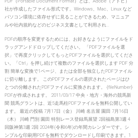
PDF（Portable Document Format）とは、Adobe（アドビ）
社が作成したファイル形式です。Windows、Mac、Linux など
パソコン環境に依存せずに見ることができるため、マニュア
ルや社内規約などのビジネス文書として利用され…
PDFの順序を変更するためには、お好きなようにファイルをド
ラッグアンドドロップしてください。 「PDFファイルを選
択」で再度クリックしてもっとPDFファイルを選択してくださ
い。「Ctrl」を押し続けて複数のファイルを選択します PDF 分
割 簡単な変換で1ページ、または全部を独立したPDFファイル
に切り離します。 このPDFファイルの選択されたページはひ
とつの分離されたPDFファイルに変換されます。 {fileNumber}
PDFが作成されます。 2011/03/17 中央・地方・海外の競馬新
聞 競馬グラントは、近5走馬柱PDFファイルを無料公開してい
ます。 最近の投稿 7月17日（金） 川崎 名古屋 園田 7月16日
（木） 川崎 門別 園田 特別レース登録馬展望 2回福島第3週 4
回阪神第3週 2回 2024年(令和6年)の年間カレンダーです。シ
ンプルな印刷用PDFを無料でダウンロードし印刷できます。1