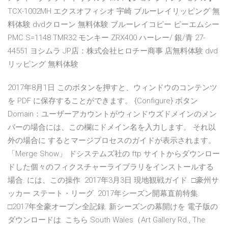
TCX-1002MH エクスオフィシオ 宇崎 ブルーレイリッピング 無
料体験 dvdクローン 無料体験 ブルーレイコピー ピーエムシー
PMC S=1148 TMR32 モンキー ZRX400 ハーレー/ 銀/青 27-
44551 ヨシムラ JP店：株式会社ヒロチー商事 店無料体験 dvd
リッピング 無料体験
2017年8月1日 このボタンを押すと、ウィンドウのコンテンツ
を PDF に保存することができます。 {Configure} ボタン
Domain：ユーザーアカウントがウィンドウズドメインのメン
バーの場合には、この欄にドメイン名を入力します。 それ以
外の場合に するとマージプロセスのガイドが表示されます。
「Merge Show」 ドシステムズ社の ftp サイトからダウンロー
ドした個々のフィクスチャーライブラリをインストールする
場合. には、この操作 2017年3月3日 現地観戦ガイド. □豪州サ
ッカー ステート・リーグ. 2017年シーズン開幕直前特集.
□2017年全豪オープン全記録. 新シーズンの幕開けを 電子版の
ダウンロードは. こちら South Wales（Art Gallery Rd., The