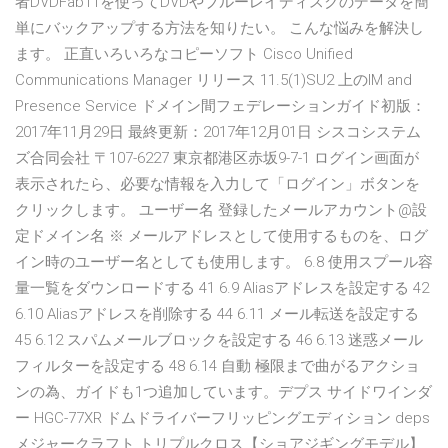
者DVDFab11を使ってDVDやブルーレイディスクのデータを簡
単にバックアップする方法を知りたい。 こんな悩みを解決し
ます。 正直いろいろなコピーソフト Cisco Unified
Communications Manager リリース 11.5(1)SU2 上のIM and
Presence Service ドメイン間フェデレーションガイド初版：
2017年11月29日 最終更新：2017年12月01日 シスコシステム
ズ合同会社 〒107-6227 東京都港区赤坂9-7-1 ログイン画面が
表示されたら、必要な情報を入力して「ログイン」ボタンを
クリックします。 ユーザー名 登録したメールアカウント@設
定ドメイン名 ※ メールアドレスとして使用するものを、ログ
イン時のユーザー名としても使用します。 6.8 使用スプール容
量一覧をダウンロードする 41 6.9 Aliasアドレスを設定する 42
6.10 Aliasアドレスを削除する 44 6.11 メール転送を設定する
45 6.12 スパムメールブロックを設定する 46 6.13 迷惑メール
フィルターを設定する 48 6.14 自動 極限まで曲がるアクショ
ンの為、ガイドも1つ追加しています。デプス サイドワインダ
ー HGC-77XR ドムドライバーフリッピングエディション deps
メジャークラフト トリプルクロス【ショアジギングモデル】