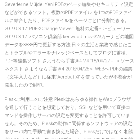
Severlerine Müjde! Yeni PDFのページ編集やセキュリティ設定
などができるソフト。複数のPDFファイル を1つのPDFファイ
ルに結合したり、PDFファイルをページごとに分割できる。
2019.03.17: PDF-XChange Viewer: 無料の定番PDFビューワー
2019.03.17: パソコン倶楽部 kenwood mdv-323カーナビの地図
データを3888円で更新する方法,日々の生活と業務で感じたこ
とトラブルやエラーをナレッジベースとしてブログに蓄積。
PDF等編集ソフト さようなら手書き4 V.4 '18/04/27－ ＜ソース
ネクスト さようなら手書き4 2018/04/25＞ WEBへ PDFの編集
（文字入力など）に従来"Acrobat XI"を使っていたが不都合が
発生したので封印。
Pleskご利用上のご注意 Pleskはあらゆる操作をWebブラウザ
を通して行うことを想定しており、SSHなどを用いて直接コ
マンドを操作しサーバの設定を変更することを許可していま
せん。そのため、Pleskの動作に関係するソフトウェアの設定
をサーバ内で手動で書き換えた場合、Pleskだけではなく 相談