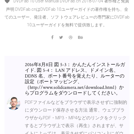
DVDFab 10 User Manual DVDFab.cn 2018-07-04 著作権と免責
声明 DVDFab.cnはDVDFab 10ユーザーガイドの著作権を持ち、全
てのユーザー、発注者、ソフ トウェアレビューの専門家にDVDFab
10ユーザーガイドを無料で提供致します。
2016年8月8日 図 5-3： かんたんインストールガ
イド. 図 5-4： LAN アドレス、ドメイン名、
DDNS 名、ポート番号を覚えたり、ルーターの
設定（ポートマッピング、
（http://www.solidcamera.net/download.html）か
らプログラムをダウンロードしてください。
PDFファイルなどをブラウザで表示させずに強制的
にダウンロード保存させる方法 通常、ウェブブラ
ウザからPDF・MP3・MP4などのリンクをクリック
するとブラウザ上で表示（再生）されますが、サ
イトによっては、表示させずにパソコン上にダウ