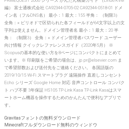
PRIMEQUEST 2000 シリーズ かんたん構築ガイド （Linux/KVM
編） 富士通株式会社 CA92344-0705-02 CA92344-0518-01 ドメ
イン名（フルDNS名） 最小：1 最大：155 半角： （制限3）
全角：× ピリオドで区切られた各フィールドが64文字以上の文
字列は使えません。ドメイン管理者名 最小：1 最大：20 半
角： （制限3） 全角：× ドメイン管理者パスワード ユーザー
向け情報 クイックレファレンスガイド（2020年5月） ※
Scopusの基本的な使い方を8ページにコンパクトにまとめて
います。※ 印刷版をご希望の場合は、jp.pr@elsevier.com ま
で希望部数および送付先をご連絡ください。 各国語版の
2019/10/15 Wi-Fi スマートプラグ 遠隔操作 直差しコンセント
Echo シリーズ Google Home 対応 音声コントロール コンパク
ト ハブ不要 3年保証 HS105 TP-Link Kasa TP-Link Kasaはスマ
ートホーム機器を操作するためのかんたんで便利なアプリで
す。
Gravitasフォントの無料ダウンロード
Minecraftフルダウンロード無料のウィンドウ