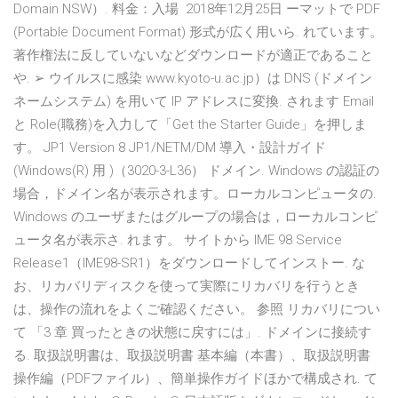
Domain NSW）. 料金：入場 2018年12月25日 ーマットで PDF
(Portable Document Format) 形式が広く用いら. れています。
著作権法に反していないなどダウンロードが適正であること
や. ➢ ウイルスに感染 www.kyoto-u.ac.jp）は DNS (ドメイン
ネームシステム) を用いて IP アドレスに変換. されます Email
と Role(職務)を入力して「Get the Starter Guide」を押しま
す。 JP1 Version 8 JP1/NETM/DM 導入・設計ガイド
(Windows(R) 用 )（3020-3-L36） ドメイン. Windows の認証の
場合，ドメイン名が表示されます。ローカルコンピュータの.
Windows のユーザまたはグループの場合は，ローカルコンピ
ュータ名が表示さ. れます。 サイトから IME 98 Service
Release1（IME98-SR1）をダウンロードしてインストー. な
お、リカバリディスクを使って実際にリカバリを行うとき
は、操作の流れをよくご確認ください。 参照 リカバリについ
て 「3 章 買ったときの状態に戻すには」. ドメインに接続す
る. 取扱説明書は、取扱説明書 基本編（本書）、取扱説明書
操作編（PDFファイル）、簡単操作ガイドほかで構成され. て