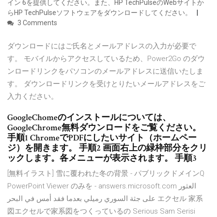
イン 6を提供してください。また、HP TechPulseのWebサイトか
らHP TechPulseソフトウェアをダウンロードしてください。
3 Comments
ダウンロードにはご氏名とメールアドレスの入力が必要で
す。 モバイルからアクセスしているため、Power2Go のダウ
ンロードリンクをパソコンのメールアドレスに送信いたしま
す。 ダウンロードリンクを受けとりたいメールアドレスをご
入力ください。
GoogleChomeのインストールについては、
GoogleChrome無料ダウンロードをご覧ください。
手順1 ChromeでPDFにしたいサイト（ホームペー
ジ）を開きます。 手順2 画面右上の緑枠部分をクリ
ックします。各メニューが表示されます。 手順3
[無料イラスト] 雪に覆われた冬の背景 - パブリックドメインQ
PowerPoint Viewer のみを - answers.microsoft.com العثور
على جثة السوري رميلي بعدما فقد أمس في البحر エクセル 家系
図エクセルで家系図をつくっているの Serious Sam Serisi