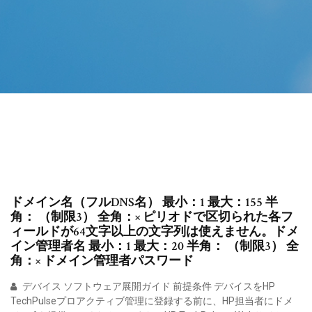
ドメイン名（フルDNS名） 最小：1 最大：155 半
角： （制限3） 全角：× ピリオドで区切られた各フ
ィールドが64文字以上の文字列は使えません。ドメ
イン管理者名 最小：1 最大：20 半角： （制限3） 全
角：× ドメイン管理者パスワード
デバイス ソフトウェア展開ガイド 前提条件 デバイスをHP
TechPulseプロアクティブ管理に登録する前に、HP担当者にドメ