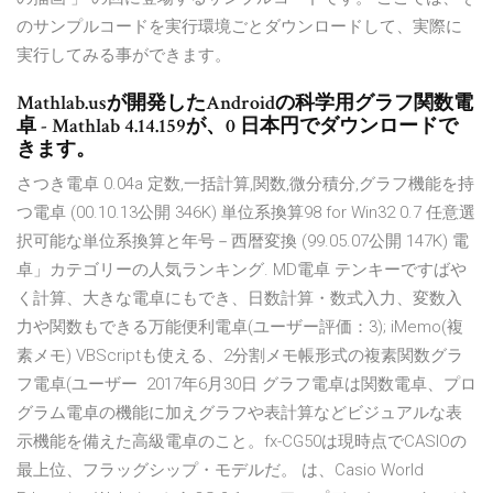
のサンプルコードを実行環境ごとダウンロードして、実際に
実行してみる事ができます。
Mathlab.usが開発したAndroidの科学用グラフ関数電
卓 - Mathlab 4.14.159が、0 日本円でダウンロードで
きます。
さつき電卓 0.04a 定数,一括計算,関数,微分積分,グラフ機能を持
つ電卓 (00.10.13公開 346K) 単位系換算98 for Win32 0.7 任意選
択可能な単位系換算と年号－西暦変換 (99.05.07公開 147K) 電
卓」カテゴリーの人気ランキング. MD電卓 テンキーですばや
く計算、大きな電卓にもでき、日数計算・数式入力、変数入
力や関数もできる万能便利電卓(ユーザー評価：3); iMemo(複
素メモ) VBScriptも使える、2分割メモ帳形式の複素関数グラ
フ電卓(ユーザー 2017年6月30日 グラフ電卓は関数電卓、プロ
グラム電卓の機能に加えグラフや表計算などビジュアルな表
示機能を備えた高級電卓のこと。fx-CG50は現時点でCASIOの
最上位、フラッグシップ・モデルだ。 は、Casio World