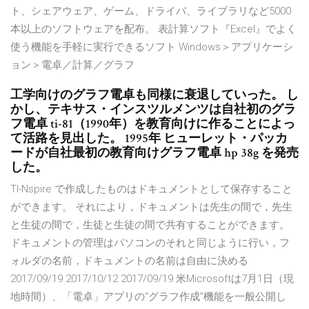
ト、シェアウェア、ゲーム、ドライバ、ライブラリなど5000
本以上のソフトウェアを配布。 表計算ソフト『Excel』でよく
使う機能を手軽に実行できるソフト Windows＞アプリケーシ
ョン＞電卓／計算／グラフ
工学向けのグラフ電卓も同様に衰退していった。 し
かし、テキサス・インスツルメンツは自社初のグラ
フ電卓 ti-81（1990年）を教育向けに作ることによっ
て活路を見出した。 1995年 ヒューレット・パッカ
ードが自社最初の教育向けグラフ電卓 hp 38g を発売
した。
TI-Nspire で作成したものはドキュメントとして保存すること
ができます。 それにより，ドキュメントは先生の間で，先生
と生徒の間で，生徒と生徒の間で共有することができます。
ドキュメントの管理はパソコンのそれと同じように行い，フ
ォルダの名前，ドキュメントの名前は自由に決める
2017/09/19 2017/10/12 2017/09/19 米Microsoftは7月1日（現
地時間）、「電卓」アプリの“グラフ作成”機能を一般公開し