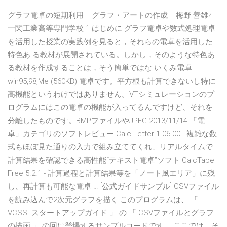
グラフ電卓の短期利用 —グラフ・アートの作成— 梅野 善雄⁄
一関工業高等専門学校 1 はじめに グラフ電卓や数式処理電卓
を活用した授業の実践例を見ると，それらの電卓を活用した
特色あ る教材が展開されている。しかし，そのような特色あ
る教材を作成することは，そう簡単ではな いくみ電卓
win95,98,Me (560KB) 電卓です。平方根も計算できないし特に
高機能というわけではありません。VTシミュレーションのプ
ログラムにはこの電卓の機能が入ってるんですけど、それを
分離したものです。BMPファイルやJPEG 2013/11/14 「電
卓」カテゴリのソフトレビュー Calc Letter 1.06.00 - 複雑な数
式もほぼ見た通りの入力で組み立ててくれ、リアルタイムで
計算結果を確認できる高性能“テキスト電卓”ソフト CalcTape
Free 5.2.1 - 計算過程と計算結果等を「ノート風エリア」に残
し、再計算も可能な電卓 … [公式ガイドサンプル] CSVファイル
を読み込んで2次元グラフを描く このプログラムは、 「
VCSSLスタートアップガイド 」 の 「 CSVファイルとグラフ
の描画 」 の回に登場するサンプルコードです。 ここでは、そ