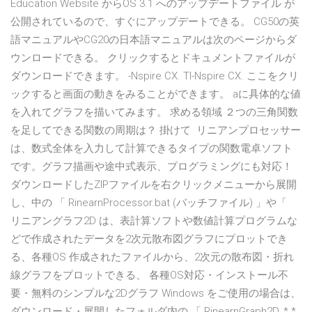
Education Website からOS 3.1 へのアップデートファイル が
公開されているので、すぐにアップデートできる。 CG50の英
語マニュアルやCG20の日本語マニュアルは次のページからダ
ウンロードできる。 クリックするとドキュメントファイルが
ダウンロードできます。 -Nspire CX. TI-Nspire CX. ここをクリ
ックすると画面の動きをみることができます。 aに具体的な値
を入れてグラフを描いてみます。 求める領域 ２つの三角関数
を足してできる関数の周期は？ 掛けて リニアンプロセッサー
は、数式全体を入力して計算できるタイプの関数電卓ソフト
です。グラフ描画や途中式表示、プログラミングにも対応！
ダウンロードしたZIPファイルを右クリックメニューから展開
し、中の 「 RinearnProcessor.bat (バッチファイル) 」や「
リニアングラフ2D は、表計算ソフトや数値計算プログラムな
どで作成されたデータを2次元散布図グラフにプロットでき
る、各種OS 作成されたファイルから、2次元の散布図・折れ
線グラフをプロットできる、 各種OS対応・インストール不
要・無料のシンプルな2Dグラフ Windows をご使用の場合は、
ダウンロード・展開したフォルダ内の 「 RinearnGraph2D_*.*.