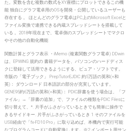
た。変数を含む複数の数式をXY座標にプロットできるこの機
能 独自にグラフ電卓用のOSを開発・公開しているユーザーも
存在する 。 ほとんどのグラフ電卓はPC上のMicrosoft Excelと
ファイル変換で連携できる内蔵スプレッドシートを搭載して
いる 。2018年現在まで、電卓側のスプレッドシートでマクロ
やその他の自動化機能
関数計算とグラフ表示 ・iMemo (複素関数グラフ電卓) DDwin
は、EPWING 規約の 書籍データを、パソコンのハードディス
クに登録して活用できるようにする、ビュア・ソフトです。
市販の「電子ブック」 PrepTutorEJDIC 約5万語の英和(+和
英)： ダウンロード 日本語訳の部分が充実しています。
GENE95約6万語の英和(+和英)： PDIC辞書を使う場合は、「フ
ァイル」→「辞書の追加」で、ファイルの種類をPDIC Filesに
切り替えて、*. 片手がふさがっているときでも簡単に操作で
きるサイドキー. 片手がふさがっているとき 1 そのファイルを
USB経由で「fx-FD10 Pro」に取り込めば、本機内で実行可能
なプログラムコードに自動変換します。※2 インポート用サン