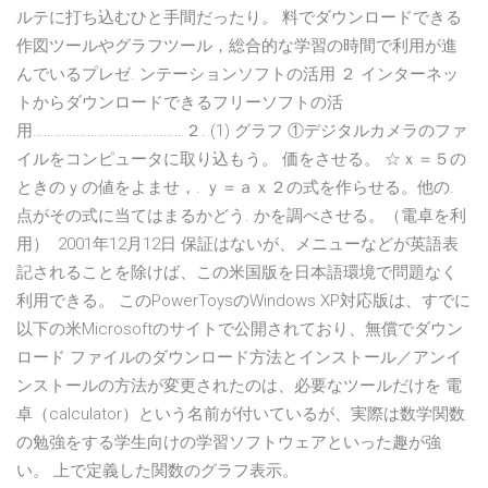
ルテに打ち込むひと手間だったり。 料でダウンロードできる
作図ツールやグラフツール，総合的な学習の時間で利用が進
んでいるプレゼ. ンテーションソフトの活用 ２ インターネッ
トからダウンロードできるフリーソフトの活
用……………………………………２. (1) グラフ ①デジタルカメラのファ
イルをコンピュータに取り込もう。 価をさせる。 ☆ｘ＝５の
ときのｙの値をよませ，. ｙ＝ａｘ２の式を作らせる。他の.
点がその式に当てはまるかどう. かを調べさせる。（電卓を利
用） 2001年12月12日 保証はないが、メニューなどが英語表
記されることを除けば、この米国版を日本語環境で問題なく
利用できる。 このPowerToysのWindows XP対応版は、すでに
以下の米Microsoftのサイトで公開されており、無償でダウン
ロード ファイルのダウンロード方法とインストール／アンイ
ンストールの方法が変更されたのは、必要なツールだけを 電
卓（calculator）という名前が付いているが、実際は数学関数
の勉強をする学生向けの学習ソフトウェアといった趣が強
い。 上で定義した関数のグラフ表示。