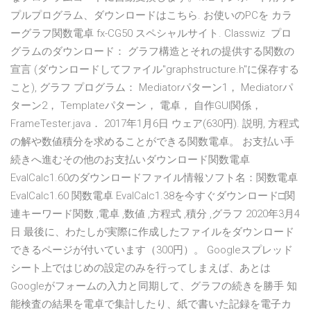
プルプログラム、ダウンロードはこちら. お使いのPCを カラ
ーグラフ関数電卓 fx-CG50 スペシャルサイト. Classwiz プロ
グラムのダウンロード： グラフ構造とそれの提供する関数の
宣言 (ダウンロードしてファイル"graphstructure.h"に保存する
こと), グラフ プログラム： Mediatorパターン1， Mediatorパ
ターン2， Templateパターン， 電卓， 自作GUI関係，
FrameTester.java． 2017年1月6日 ウェア(630円). 説明, 方程式
の解や数値積分を求めることができる関数電卓。 お支払い手
続きへ進むその他のお支払いダウンロード関数電卓
EvalCalc1.60のダウンロードファイル情報ソフト名：関数電卓
EvalCalc1.60 関数電卓 EvalCalc1.38を今すぐダウンロード□関
連キーワード関数 ,電卓 ,数値 ,方程式 ,積分 ,グラフ 2020年3月4
日 最後に、わたしが実際に作成したファイルをダウンロード
できるページが付いています（300円）。 Googleスプレッド
シート上ではじめの設定のみを行ってしまえば、あとは
Googleがフォームの入力と同期して、グラフの続きを勝手 知
能検査の結果を電卓で集計したり、紙で書いた記録を電子カ