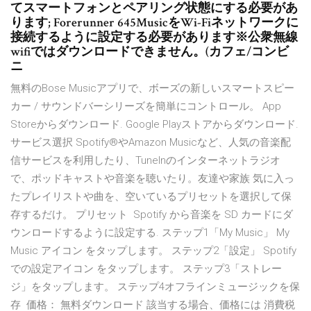
てスマートフォンとペアリング状態にする必要があ
ります; Forerunner 645MusicをWi-Fiネットワークに
接続するように設定する必要があります※公衆無線
wifiではダウンロードできません。(カフェ/コンビ
ニ
無料のBose Musicアプリで、ボーズの新しいスマートスピー
カー / サウンドバーシリーズを簡単にコントロール。 App
Storeからダウンロード. Google Playストアからダウンロード.
サービス選択 Spotify®やAmazon Musicなど、人気の音楽配
信サービスを利用したり、TuneInのインターネットラジオ
で、ポッドキャストや音楽を聴いたり。友達や家族 気に入っ
たプレイリストや曲を、空いているプリセットを選択して保
存するだけ。 プリセット Spotify から音楽を SD カードにダ
ウンロードするように設定する. ステップ1「My Music」 My
Music アイコン をタップします。 ステップ2「設定」 Spotify
での設定アイコン をタップします。 ステップ3「ストレー
ジ」をタップします。 ステップ4オフラインミュージックを保
存 価格： 無料ダウンロード 該当する場合、価格には 消費税