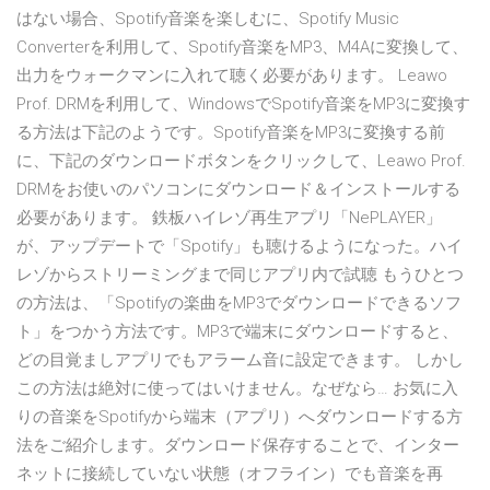
はない場合、Spotify音楽を楽しむに、Spotify Music
Converterを利用して、Spotify音楽をMP3、M4Aに変換して、
出力をウォークマンに入れて聴く必要があります。 Leawo
Prof. DRMを利用して、WindowsでSpotify音楽をMP3に変換す
る方法は下記のようです。Spotify音楽をMP3に変換する前
に、下記のダウンロードボタンをクリックして、Leawo Prof.
DRMをお使いのパソコンにダウンロード＆インストールする
必要があります。 鉄板ハイレゾ再生アプリ「NePLAYER」
が、アップデートで「Spotify」も聴けるようになった。ハイ
レゾからストリーミングまで同じアプリ内で試聴 もうひとつ
の方法は、「Spotifyの楽曲をMP3でダウンロードできるソフ
ト」をつかう方法です。MP3で端末にダウンロードすると、
どの目覚ましアプリでもアラーム音に設定できます。 しかし
この方法は絶対に使ってはいけません。なぜなら… お気に入
りの音楽をSpotifyから端末（アプリ）へダウンロードする方
法をご紹介します。ダウンロード保存することで、インター
ネットに接続していない状態（オフライン）でも音楽を再