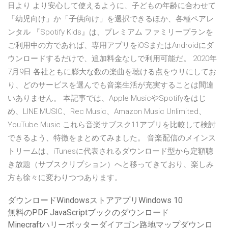
日より より安心して使えるように、子どもの年齢に合わせて
「幼児向け」か「子供向け」を選択できるほか、各種ペアレ
ンタル 『Spotify Kids』は、プレミアム ファミリープランを
ご利用中の方であれば、専用アプリをiOSまたはAndroidにダ
ウンロードするだけで、追加料金なしで利用可能だ。 2020年
7月9日 各社ともに膨大な数の楽曲を聴ける点をウリにしてお
り、どのサービスを選んでも音楽生活が充実することは間違
いありません。 本記事では、Apple MusicやSpotifyをはじ
め、LINE MUSIC、Rec Music、Amazon Music Unlimited、
YouTube Music これら音楽サブスク11アプリを比較して検討
できるよう、特徴をまとめてみました。 音楽配信のメインス
トリームは、iTunesに代表されるダウンロード型から定額聴
き放題（サブスクリプション）へと移ってきており、楽しみ
方も徐々に変わりつつあります。
ダウンロードWindowsストアアプリWindows 10
無料のPDF JavaScriptブックのダウンロード
Minecraftハリーポッターダイアゴン路地マップダウンロ