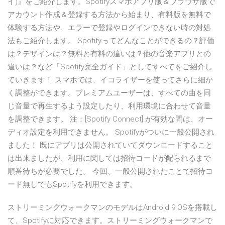
イ)』をご紹介します。Spotifyスマホアプリ版＆ブラウザ版で
アカウント作成＆登録する方法から始まり、有料版を無料で
体験する方法や、エラーで登録やログインできない時の対処
法もご紹介します。 Spotifyってどんなことができるの？評価
は？デザインは？無料と有料の違いは？他の音楽アプリとの
違いは？など「Spotify完全ガイド」としてすべてをご紹介し
ていきます！ スマホでは、イコライザーを使ってさらに細か
く調整ができます。プレミアムユーザーは、すべての曲を同
じ音量で再生するよう設定したり、利用環境に合わせて音量
を調整できます。 注：[Spotify Connect] が有効な間は、オー
ディオ設定を利用できません。 Spotifyがついに一般公開され
ました！ 既にアプリは公開されていてダウンロードすること
は出来ましたが、利用に関しては招待コードが配られるまで
順番待ちが必要でした。 今回、一般公開されたことで招待コ
ード無しでもSpotifyを利用できます。
ストリーミングウォークマンのモデルはAndroid 9 OSを搭載し
て、Spotifyに対応できます。ストリーミングウォークマンで