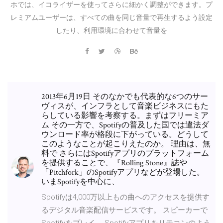
ホでは、イコライザーを使ってさらに細かく調整ができます。プ
レミアムユーザーは、すべての曲を同じ音量で再生するよう設定
したり、利用環境に合わせて音量を
2013年6月19日 そのなかでも代表的な6つのサー
ヴィスが、インフラとして音楽ビジネスにもた
らしている影響を考察する。まずはフリーミア
ム その一方で、Spotifyの普及した国では違法ダ
ウンロード率が格段に下がっている。どうして
このようなことが起こりえたのか。 理由は、無
料で さらにはSpotifyアプリのプラットフォーム
を提供することで、『Rolling Stone』誌や
「Pitchfork」のSpotifyアプリなどが登場した。
いまSpotifyを中心に、
Spotifyは4,000万以上もの曲へのアクセスを提供す
るデジタル音楽配信サービスです。 スピーカーで
Spotifyをプレイ。 Spotifyアプリをリモコンのよう