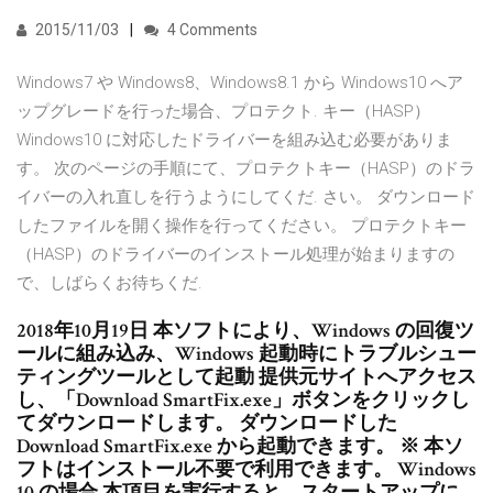
2015/11/03
4 Comments
Windows7 や Windows8、Windows8.1 から Windows10 へア
ップグレードを行った場合、プロテクト. キー（HASP）
Windows10 に対応したドライバーを組み込む必要がありま
す。 次のページの手順にて、プロテクトキー（HASP）のドラ
イバーの入れ直しを行うようにしてくだ. さい。 ダウンロード
したファイルを開く操作を行ってください。 プロテクトキー
（HASP）のドライバーのインストール処理が始まりますの
で、しばらくお待ちくだ.
2018年10月19日 本ソフトにより、Windows の回復ツ
ールに組み込み、Windows 起動時にトラブルシュー
ティングツールとして起動 提供元サイトへアクセス
し、「Download SmartFix.exe」ボタンをクリックし
てダウンロードします。 ダウンロードした
Download SmartFix.exe から起動できます。 ※ 本ソ
フトはインストール不要で利用できます。 Windows
10 の場合 本項目を実行すると、スタートアップに