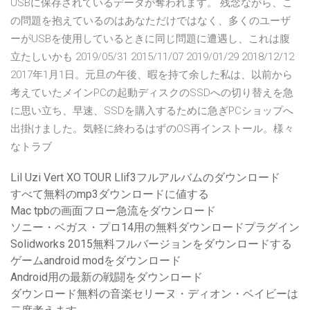
USBに保存されているデータが奪われます。 残念ながら、こ
の問題を抱えているのはあなただけではなく、多くのユーザ
ーがUSBを使用しているときに同じ問題に遭遇し、これは腹
立たしいかも 2019/05/31 2015/11/07 2019/01/29 2018/12/12
2017年1月1日。元旦の午後、暇を持て余した私は、以前から
考えていたメインPCの起動ディスクのSSDへの切り替えを急
に思い立ち、早速、SSDを購入するために急ぎPCショップへ
出掛けました。気軽に終わるはずのOS再インストール。様々
なトラブ
Lil Uzi Vert XO TOUR Llif3フルアルバムのダウンロード
すべて無料のmp3ダウンロードに値する
Mac tpbの画面フロー急流をダウンロード
ソニー・ベガス・プロ14用の無料ダウンロードプラグイン
Solidworks 2015無料フルバージョンをダウンロードする
ゲームandroid modをダウンロード
Android用の最新の戦闘をダウンロード
ダウンロード無料の音楽セリーヌ・ディオン・ベイビーは