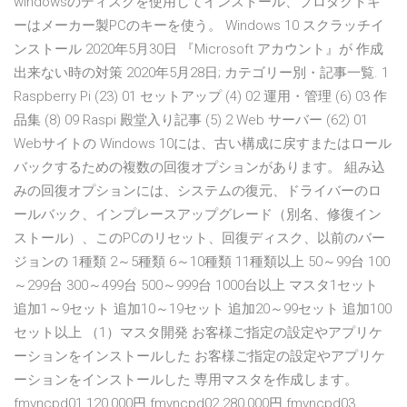
windowsのディスクを使用してインストール、プロダクトキ
ーはメーカー製PCのキーを使う。 Windows 10 スクラッチイ
ンストール 2020年5月30日 『Microsoft アカウント』が 作成
出来ない時の対策 2020年5月28日; カテゴリー別・記事一覧. 1
Raspberry Pi (23) 01 セットアップ (4) 02 運用・管理 (6) 03 作
品集 (8) 09 Raspi 殿堂入り記事 (5) 2 Web サーバー (62) 01
Webサイトの Windows 10には、古い構成に戻すまたはロール
バックするための複数の回復オプションがあります。 組み込
みの回復オプションには、システムの復元、ドライバーのロ
ールバック、インプレースアップグレード（別名、修復イン
ストール）、このPCのリセット、回復ディスク、以前のバー
ジョンの 1種類 2～5種類 6～10種類 11種類以上 50～99台 100
～299台 300～499台 500～999台 1000台以上 マスタ1セット
追加1～9セット 追加10～19セット 追加20～99セット 追加100
セット以上 （1）マスタ開発 お客様ご指定の設定やアプリケ
ーションをインストールした お客様ご指定の設定やアプリケ
ーションをインストールした 専用マスタを作成します。
fmvncpd01 120,000円 fmvncpd02 280,000円 fmvncpd03