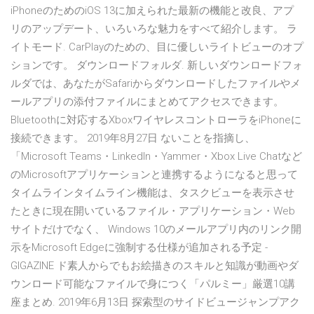
iPhoneのためのiOS 13に加えられた最新の機能と改良、アプ
リのアップデート、いろいろな魅力をすべて紹介します。 ラ
イトモード. CarPlayのための、目に優しいライトビューのオプ
ションです。 ダウンロードフォルダ. 新しいダウンロードフォ
ルダでは、あなたがSafariからダウンロードしたファイルやメ
ールアプリの添付ファイルにまとめてアクセスできます。
Bluetoothに対応するXboxワイヤレスコントローラをiPhoneに
接続できます。 2019年8月27日 ないことを指摘し、
「Microsoft Teams・LinkedIn・Yammer・Xbox Live Chatなど
のMicrosoftアプリケーションと連携するようになると思って
タイムラインタイムライン機能は、タスクビューを表示させ
たときに現在開いているファイル・アプリケーション・Web
サイトだけでなく、 Windows 10のメールアプリ内のリンク開
示をMicrosoft Edgeに強制する仕様が追加される予定 -
GIGAZINE ド素人からでもお絵描きのスキルと知識が動画やダ
ウンロード可能なファイルで身につく「パルミー」厳選10講
座まとめ. 2019年6月13日 探索型のサイドビュージャンプアク