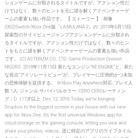
ションゲームに分類されるタイトルですが、アクション性だ
けではなく、数々のヒントを元に謎を解くアドベンチャーゲ
ームの要素も強い作品です。 【 ストーリー 】. 画像
(002)Switch/Xbox One版「LA-MULANA 2」の 2019年6月13日
探索型のサイドビュージャンプアクションゲームに分類され
るタイトルですが、アクション性だけではなく、数々のヒン
トをもとに謎を解くアドベンチャーゲームの要素も強い作品
です。 (C) ASTERIZM CO., LTD. Game Production Division
NIGORO 2018年11月13日 新たなエンジン“RE ENGINE”と、新た
な視点“アイソレートビュー”が、プレイヤーに圧倒的かつ未知
の恐怖体験を提供する。 ※Xbox Play Anywhere対応; プレイ人
数 1人; ジャンル サバイバルホラー; CERO CEROレーティン
グ：D（17才以上 Dec 12, 2016 Today, we're bringing
Dropbox to the biggest screen in your house with our new
app for Xbox One. It's the first universal Windows app for
cloud storage on the gaming console, letting you view and
share your photos, videos, 逆に特定のアプリのライブタイル