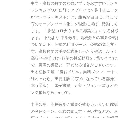
中学・高校の数学の勉強アプリをおすすめランキ
ランキングNO.1に輝くアプリとは？是非チェックしてみ
ftext（エフテキスト）は、誰もが自由に、そし
育のオープンソース化」を理念に掲げ、活動して
ます。 「新型コロナウィルス感染症」による休
ます。 下記より ‎中学数学、高校数学の重要公
ついている、公式の利用シーン、公式の覚え方・
学、高校数学の重要公式をしっかり確認しよう！ 
高校1年生向けの 数学の授業動画をご覧いただけ
で、実際の講座と一部異なる場合がございます。
出る植物図鑑 『復習ドリル』無料ダウンロード 
終わったら、重要用語（赤字になっている部分）
本（通販）、電子書籍、丸善・ジュンク堂などの
ング情報ならhontoで。
‎中学数学、高校数学の重要公式をカンタンに確
の利用シーン、公式の覚え方・使い方などの、お