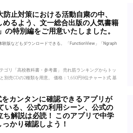
大防止対策における活動自粛の中、
しめるよう、文一総合出版の人気書籍
」の特別編をご用意いたしました。
どもダウンロードできる。 「FunctionView」「Ngraph
「本」カテゴリ「高校教科書・参考書」 売れ筋ランキングからトッ
別売CDの2種類を用意。 価格：1,650円8位チャート式 基
式をカンタンに確認できるアプリが
いている、公式の利用シーン、公式の
立ち解説は必読！ このアプリで中学
しっかり確認しよう！