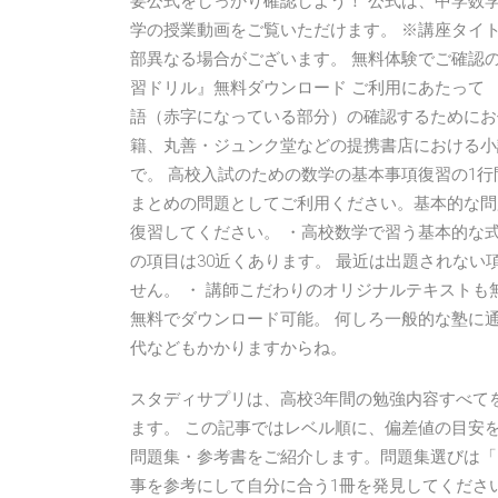
要公式をしっかり確認しよう！ 公式は、中学数学（
学の授業動画をご覧いただけます。 ※講座タイト
部異なる場合がございます。 無料体験でご確認の
習ドリル』無料ダウンロード ご利用にあたって
語（赤字になっている部分）の確認するためにお
籍、丸善・ジュンク堂などの提携書店における小説
で。 高校入試のための数学の基本事項復習の1行
まとめの問題としてご利用ください。基本的な問
復習してください。 ・高校数学で習う基本的な式
の項目は30近くあります。 最近は出題されな
せん。 ・ 講師こだわりのオリジナルテキストも
無料でダウンロード可能。 何しろ一般的な塾に通うと
代などもかかりますからね。
スタディサプリは、高校3年間の勉強内容すべて
ます。 この記事ではレベル順に、偏差値の目安
問題集・参考書をご紹介します。問題集選びは「
事を参考にして自分に合う1冊を発見してくださ