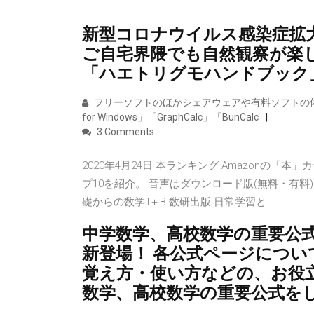
新型コロナウイルス感染症拡
ご自宅界隈でも自然観察が楽
「ハエトリグモハンドブック
フリーソフトのほかシェアウェアや有料ソフトの体験版な
for Windows」「GraphCalc」「BunCalc
3 Comments
2020年4月24日 本ランキング Amazonの
プ10を紹介。 音声はダウンロード版(無料・有料)と
礎からの数学II＋B 数研出版 日常学習と
中学数学、高校数学の重要公
新登場！ 各公式ページにつ
覚え方・使い方などの、お役
数学、高校数学の重要公式を