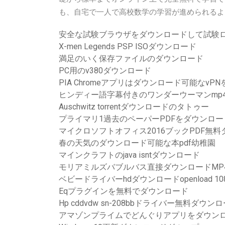
も、自宅で一人で高校数学の学習が進められるよ
安全な試験ブラウザをダウンロードして試験
X-men Legends PSP ISOダウンロード
満足のいく保存ファイルのダウンロード
PC用のv380ダウンロード
PIA Chromeアプリはダウンロード可能なvP
ヒンディー語字幕付きのワンダーウーマンmp
Auschwitz torrentダウンロードのタトゥー
プライマリ1過去のペーパーPDFをダウンロー
マイクロソフトオフィス2016ブックPDF無
春の天気のダウンロード可能な本pdf幼稚園
マインクラフトのjava isntダウンロード
モリアミルズバブルバス直接ダウンロードMP
ベビードライバーhdダウンロードopenload 10
Eqプラグインを無料でダウンロード
Hp cddvdw sn-208bbドライバー無料ダウン
アマゾンプライムでどんぐりアプリをダウン