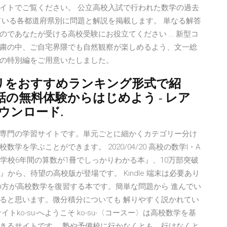
イトでご覧ください。 公立高校入試で行われた数学の過去
ている各都道府県別に問題と解説を掲載します。 単なる解答
のであなたが受ける高校受験にお役立てください … 新型コ
粛の中、ご自宅界隈でも自然観察が楽しめるよう、文一総
の特別編をご用意いたしました。
リをおすすめランキング形式で紹
話の無料体験からはじめよう - レア
ウンロード.
専門の学習サイトです。単元ごとに細かくカテゴリー分け
を学ぶことができます。 2020/04/20 高校の数学I・A
小学校6年間の算数が1冊でしっかりわかる本』、10万部突破
から、待望の高校版が登場です。 Kindle 端末は必要あり
の方が高校数学を復習する本です。簡単な問題から 進んでい
ると思います。微分積分についても 解りやすく説かれてい
ko-su-へようこそ ko-su-〈コースー〉は高校数学を基
きるサイトです。 塾や予備校に行かなくとも、行けなくと