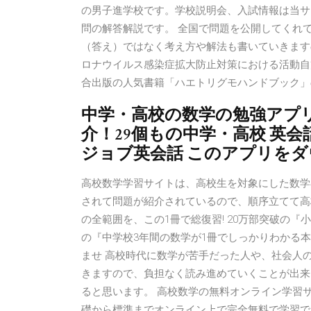
の男子進学校です。学校説明会、入試情報は当サ
問の解答解説です。 全国で問題を公開してくれ
（答え）ではなく考え方や解法も書いていきます
ロナウイルス感染症拡大防止対策における活動自
合出版の人気書籍「ハエトリグモハンドブック」
中学・高校の数学の勉強アプ
介！29個もの中学・高校 英会
ジョブ英会話 このアプリをダ
高校数学学習サイトは、高校生を対象にした数学
されて問題が紹介されているので、順序立てて高校数学
の全範囲を、この1冊で総復習! 20万部突破の『
の『中学校3年間の数学が1冊でしっかりわかる本』
ませ 高校時代に数学が苦手だった人や、社会人
きますので、負担なく読み進めていくことが出来
ると思います。 高校数学の無料オンライン学習サイト
礎から標準までオンライン上で完全無料で学習で