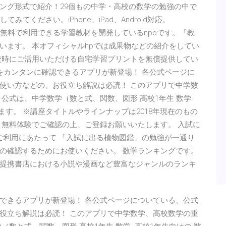
ング形式で紹介！29個もの中学・高校の数学の勉強の中で
てください。iPhone、iPad、Android対応。
て無料で利用できる学習教材を開発しているnpoです。「教
います。 本オフィシャルhpでは成果物などの紹介をしてい
校時にご活用いただける自宅学習プリントを無償提供してい
式をカンタンに確認できるアプリが新登場！ 各公式ページに
使い方などの、お役立ち解説は必読！ このアプリで中学数
公式は、中学数学（数と式、関数、図形 高校1年生 数学.
ます。 ※講座タイトルやラインナップは2018年現在のもの
 無料体験でご確認の上、ご登録お願いいたします。 入試に
ご利用にあたって 「入試に出る植物図鑑」の勉強が一通り
の確認するためにお使いください。 数学ランキングです。
提携書店における小説や漫画など豊富なジャンルのランキ
認できるアプリが新登場！ 各公式ページについている、公式
役立ち解説は必読！ このアプリで中学数学、高校数学の重