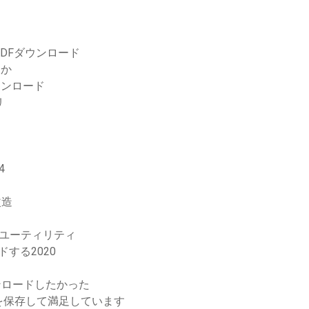
DFダウンロード
すか
0ダウンロード
リ
4
改造
ャンユーティリティ
する2020
ンロードしたかった
を保存して満足しています