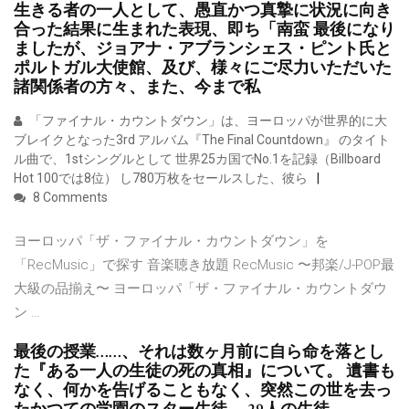
生きる者の一人として、愚直かつ真摯に状況に向き
合った結果に生まれた表現、即ち「南蛮 最後になり
ましたが、ジョアナ・アブランシェス・ピント氏と
ポルトガル大使館、及び、様々にご尽力いただいた
諸関係者の方々、また、今まで私
「ファイナル・カウントダウン」は、ヨーロッパが世界的に大
ブレイクとなった3rd アルバム『The Final Countdown』 のタイト
ル曲で、1stシングルとして 世界25カ国でNo.1を記録（Billboard
Hot 100では8位） し780万枚をセールスした、彼ら
8 Comments
ヨーロッパ「ザ・ファイナル・カウントダウン」を
「RecMusic」で探す 音楽聴き放題 RecMusic 〜邦楽/J-POP最
大級の品揃え〜 ヨーロッパ「ザ・ファイナル・カウントダウ
ン …
最後の授業……、それは数ヶ月前に自ら命を落とし
た『ある一人の生徒の死の真相』について。 遺書も
なく、何かを告げることもなく、突然この世を去っ