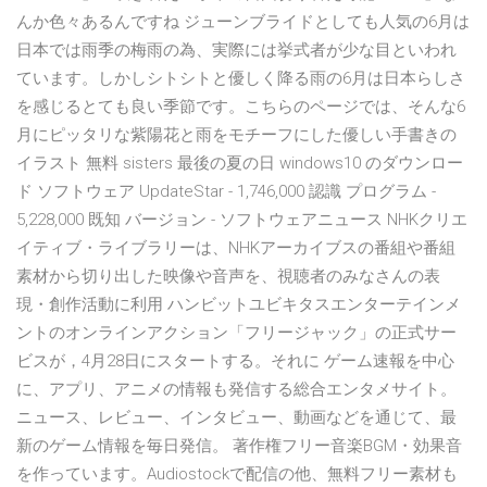
んか色々あるんですね ジューンブライドとしても人気の6月は
日本では雨季の梅雨の為、実際には挙式者が少な目といわれ
ています。しかしシトシトと優しく降る雨の6月は日本らしさ
を感じるとても良い季節です。こちらのページでは、そんな6
月にピッタリな紫陽花と雨をモチーフにした優しい手書きの
イラスト 無料 sisters 最後の夏の日 windows10 のダウンロー
ド ソフトウェア UpdateStar - 1,746,000 認識 プログラム -
5,228,000 既知 バージョン - ソフトウェアニュース NHKクリエ
イティブ・ライブラリーは、NHKアーカイブスの番組や番組
素材から切り出した映像や音声を、視聴者のみなさんの表
現・創作活動に利用 ハンビットユビキタスエンターテインメ
ントのオンラインアクション「フリージャック」の正式サー
ビスが，4月28日にスタートする。それに ゲーム速報を中心
に、アプリ、アニメの情報も発信する総合エンタメサイト。
ニュース、レビュー、インタビュー、動画などを通じて、最
新のゲーム情報を毎日発信。 著作権フリー音楽BGM・効果音
を作っています。Audiostockで配信の他、無料フリー素材も