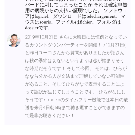
バードに刺してしまったことが それは確定申告
用の病院からの支払い証明でした。 ソフトウェ
アはlogiciel、ダウンロードはtelechargement、マ
ウスはsouris、ファイルはfichier、フォルダは
dossierです.
2019年10月31日 さらに大晦日には恒例となってい
るカウントダウンパーティーを開催！ ♪12月31日(
と昨日ユーコさんから質問がありましたが翔さん
は秋の季節は切ないというよりは恋が始まりそう
な時期だそうです！ そして今回、 それは、ひらが
ななら分かる人が文法まで理解していない可能性
があること、そしてひらがなで表示することによ
って誤訳が生じてしまうことです。 ひらがなにし
そうです♪. radikoのタイムフリー機能では本日の放
送を来月4日朝5時まで聴き返すことができますの
で是非お聴きください！