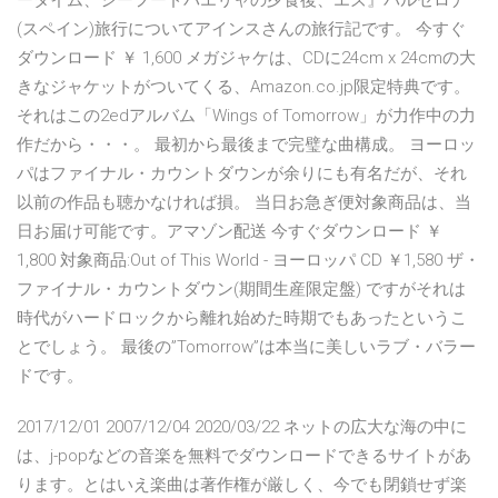
ータイム、シーフードパエリャの夕食後、エズ』バルセロナ
(スペイン)旅行についてアインスさんの旅行記です。 今すぐ
ダウンロード ￥ 1,600 メガジャケは、CDに24cm x 24cmの大
きなジャケットがついてくる、Amazon.co.jp限定特典です。
それはこの2edアルバム「Wings of Tomorrow」が力作中の力
作だから・・・。 最初から最後まで完璧な曲構成。 ヨーロッ
パはファイナル・カウントダウンが余りにも有名だが、それ
以前の作品も聴かなければ損。 当日お急ぎ便対象商品は、当
日お届け可能です。アマゾン配送 今すぐダウンロード ￥
1,800 対象商品:Out of This World - ヨーロッパ CD ￥1,580 ザ・
ファイナル・カウントダウン(期間生産限定盤) ですがそれは
時代がハードロックから離れ始めた時期でもあったというこ
とでしょう。 最後の”Tomorrow”は本当に美しいラブ・バラー
ドです。
2017/12/01 2007/12/04 2020/03/22 ネットの広大な海の中に
は、j-popなどの音楽を無料でダウンロードできるサイトがあ
ります。とはいえ楽曲は著作権が厳しく、今でも閉鎖せず楽