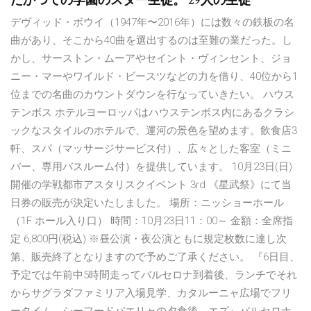
たかつての学園のスター生徒。 29人の生徒
デヴィッド・ボウイ（1947年〜2016年）には数々の鉄板の名
曲があり、そこから40曲を選出するのは至難の業だった。し
かし、サーストン・ムーアやセイント・ヴィンセント、ジョ
ニー・マーやワイルド・ビースツなどの力を借り、40位から1
位までの名曲のカウントダウンを行なっていきたい。 ハウス
テンボス ホテルヨーロッパはハウステンボス内にあるクラシ
ックなスタイルのホテルで、運河の景色を望めます。飲食店3
軒、スパ（マッサージサービス付）、広々とした客室（ミニ
バー、専用バスルーム付）を提供しています。 10月23日(日)
開催の学戦都市アスタリスクイベント 3rd 《星武祭》にて当
日券の販売が決定いたしました。 場所：ニッショーホール
（1F ホール入り口） 時間：10月23日11：00～ 金額：全席指
定 6,800円(税込) ※昼公演・夜公演ともに規定枚数に達し次
第、販売終了となりますので予めご了承ください。 『6日目、
予定では午前中5時間走ってバルセロナ到着後、ランチでそれ
からサグラダファミリア入場見学、カタルーニャ広場でフリ