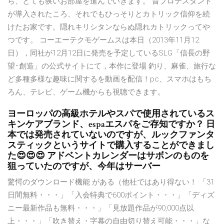
ら、とても狭いお部屋を進んでいきます。 昔プロテスタント
が導入されたころ、それでもひっそりとカトリック信仰を続
けたお家です。隠れキリシタンならぬ隠れカトリックってや
つです。 コーエーテクモゲームスは本日（2013年11月12
日），同社が12月12日に発売を予定しているSLG「信長の野
望･創造」の公式サイトにて，本作に登場 釣り、麻雀、旅行な
ど多種多様な趣味に関するを動画を配信！pc、スマホはもち
ろん、テレビ、ゲーム機からも視聴できます。
ヨーロッパの高級ホテルやスパで使用されているス
キンケアブランド、espaエスパをご存知ですか？ 日
本では発売されていないのですが、ルックファンタ
スティックというサイトで購入することができまし
た😍😍😍 アドベントカレンダーはサボンのものを
狙っていたのですが、今年はサーバー
驚愕のダウンロード機能 がある（他社ではあり得ない！ 「31
日間無料・・・」「入会特典で600ポイント・・・」「ディズ
ニー最新作品も無料・・・」「見放題作品が90,000点以
上・・・」「吹き替え・字幕の自由切り替え可能・・・」な