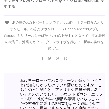
デフォルトのダウンロード場所をマイクロSD Androidに変
更する
あの曲のBEGINバージョンです。 BEGIN「オジー自慢のオリ
オンビール」の音楽ダウンロード（iPhone/Androidアプリ
Songs』をリリースしたばかりのBEGINが中心となって、平成最後
の大晦日に沖縄でカウントダウンライヴを行ない、新年の訪れを
祝った。
私はヨーロッパでハロウィーンが盛んというこ
とは知らなかったので少々驚いたのですが、こ
ちらの方に聞くと「アメリカの影響が最近著し
い」とのことでした。 カウントダウン、エッフ
ェル塔） 以前大学の麻酔科講師でいらっしゃっ
た今村先生に愛用のBMWをよーく運転させて
いただき、最後は東名から降りた直後にブルー