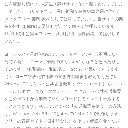
曲を更新し続けている”生き残りサイト”は一握りとなってしま
いました。 当サイトでは、秋山裕和が映像や舞台用に作った
bgmをフリー(無料)素材として公開しています。当サイトの楽
曲の権利はjasracに委託せず、全て個人で管理しています。
非商用使用は完全フリー、商用利用にも低価格にて提供して
います。
ヨーロッパで乗継便なので、スーツケースが行方不明になっ
た時の為に、ローマ字表記の方がいいのかな？と思ったりし
ています。 住所欄の一番最後に「japan」と書いてあります。
（2）ローマ字表記する際の書き方の順番を教えてください。
Windows PCにWhiz • 公共交通機関 をダウンロードしてインス
トールします。 あなたのコンピュータにWhiz • 公共交通機関
をこのポストから無料でダウンロードしてインストールする
ことができます。PC上でWhiz • 公共交通機関を使うこの方法
は、Windows 7/8 / 8.1 / 10とすべてのMac OSで動作します。
フリーの音声ガイド（日本語なし）を使って解説を聞きなが