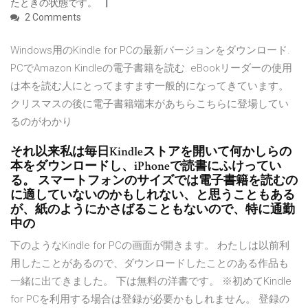
たときの状態です。
2 Comments
Windows用のKindle for PCの最新バージョンをダウンロード.
PCでAmazon Kindleの電子書籍を読む. eBookリーダーの使用
は本を読む人にとってますます一般的になってきています。
クリスマスの後に電子書籍端末があちらこちらに登場してい
るのがわかり
それ以来私は毎日Kindleストアを開いて何かしらの
本をダウンロードし、iPhoneで読書にふけってい
る。 スマートフォンのサイズでは電子書籍を読むの
に適していないのかもしれない、と思うこともある
が、紙のようにかさばることもないので、特に通勤
中の
下のようなKindle for PCの画面が開きます。 わたしは以前利
用したことがあるので、ダウンロードしたことのある作品も
一緒に出てきました。 下は無料の洋書です。 ※初めてKindle
for PCを利用する場合は登録が必要かもしれません。 登録の