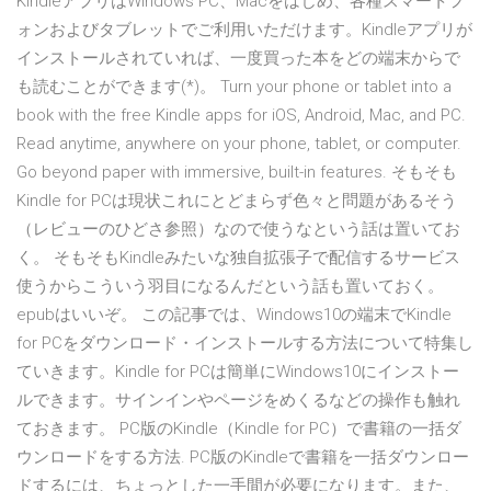
KindleアプリはWindows PC、Macをはじめ、各種スマートフ
ォンおよびタブレットでご利用いただけます。Kindleアプリが
インストールされていれば、一度買った本をどの端末からで
も読むことができます(*)。 Turn your phone or tablet into a
book with the free Kindle apps for iOS, Android, Mac, and PC.
Read anytime, anywhere on your phone, tablet, or computer.
Go beyond paper with immersive, built-in features. そもそも
Kindle for PCは現状これにとどまらず色々と問題があるそう
（レビューのひどさ参照）なので使うなという話は置いてお
く。 そもそもKindleみたいな独自拡張子で配信するサービス
使うからこういう羽目になるんだという話も置いておく。
epubはいいぞ。 この記事では、Windows10の端末でKindle
for PCをダウンロード・インストールする方法について特集し
ていきます。Kindle for PCは簡単にWindows10にインストー
ルできます。サインインやページをめくるなどの操作も触れ
ておきます。 PC版のKindle（Kindle for PC）で書籍の一括ダ
ウンロードをする方法. PC版のKindleで書籍を一括ダウンロー
ドするには、ちょっとした一手間が必要になります。また、