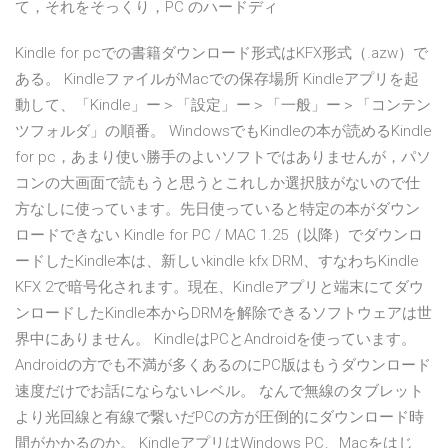
て，それをそっくり，PC のハードディ
Kindle for pcでの書籍ダウンロード形式はKFX形式（.azw）で
ある。 KindleファイルがMacでの保存場所 Kindleアプリを起
動して、「Kindle」ー＞「設定」ー＞「一般」ー＞「コンテン
ツフォルダ」の順番。 WindowsでもKindleの本が読めるKindle
for pc，あまり使い勝手のよいソフトではありませんが，パソ
コンの大画面で読もうと思うとこれしか選択肢がないので仕
方なしに使っています。先日使っていると特定の本がダウン
ロードできない Kindle for PC / MAC 1.25（以降）でダウンロ
ードしたKindle本は、新しいkindle kfx DRM、すなわちKindle
KFX 2で暗号化されます。現在、Kindleアプリと端末にてダウ
ンロードしたKindle本からDRMを解除できるソフトウェアは世
界中にありません。 KindleはPCとAndroidを使っています。
Androidの方でも不満が多くあるのにPC版はもうダウンロード
速度だけでお話にならないレベル。 なんで無線のタブレット
より光回線と有線で繋いだPCの方が圧倒的にダウンロード時
間がかかるのか。 KindleアプリはWindows PC、Macをはじ