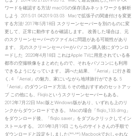
しよう. 2014.08.212019.03.12 · Macで過去接続したWi-Fiパス
ワードを確認する方法! macOSの保存済みネットワークを解析
しよう. 2015.01.042019.03.03 · Macで拡張子の関連付けを変更
する方法! 2017年5月18日 スクリーンセーバーを別のものに変
更して、正常に動作するか確認します。 改善した場合は、元
のスクリーンセーバーのファイルに問題がある可能性があり
ます。 元のスクリーンセーバーがパソコン購入後にダウンロ
ードした 2020年4月18日 これはApple TVに用意されている各
都市の空撮映像をまとめたもので、それをパソコンにも利用
できるようになっています。 調べた結果、「Aerial」に行き着
く; 4 「Aerial」の魅力、家にいながら地球旅行ができる; 5
「Aerial」のダウンロード方法; 6 その他おすすめのセットアッ
プ この他にも、Fliqloというスクリーンセーバーもある。
2012年7月22日 Mac版とWindows版があり、いずれも上のリ
ンクからダウンロードできる。 Macの場合「fliqlo_133.dmg」
をダウンロード後、「fliqlo.saver」をダブルクリックしてイン
ストールする。 2019年3月19日 こちらのサイトさんの手順で
ダウンロードと設定をしました(*^-^*) Macbookでおしゃれな