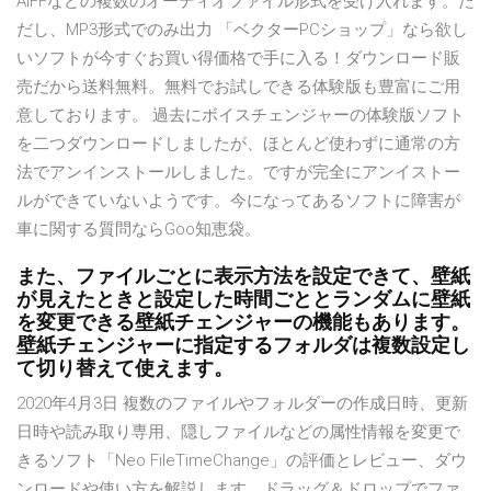
AIFFなどの複数のオーディオファイル形式を受け入れます。た
だし、MP3形式でのみ出力 「ベクターPCショップ」なら欲し
いソフトが今すぐお買い得価格で手に入る！ダウンロード販
売だから送料無料。無料でお試しできる体験版も豊富にご用
意しております。 過去にボイスチェンジャーの体験版ソフト
を二つダウンロードしましたが、ほとんど使わずに通常の方
法でアンインストールしました。ですが完全にアンイストー
ルができていないようです。今になってあるソフトに障害が
車に関する質問ならGoo知恵袋。
また、ファイルごとに表示方法を設定できて、壁紙
が見えたときと設定した時間ごととランダムに壁紙
を変更できる壁紙チェンジャーの機能もあります。
壁紙チェンジャーに指定するフォルダは複数設定し
て切り替えて使えます。
2020年4月3日 複数のファイルやフォルダーの作成日時、更新
日時や読み取り専用、隠しファイルなどの属性情報を変更で
きるソフト「Neo FileTimeChange」の評価とレビュー、ダウ
ンロードや使い方を解説します。ドラッグ＆ドロップでファ