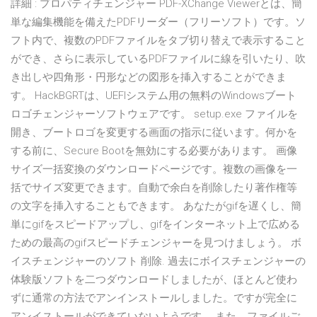
詳細 : プロパティチェンジャー PDF-XChange Viewerとは、簡
単な編集機能を備えたPDFリーダー（フリーソフト）です。ソ
フト内で、複数のPDFファイルをタブ切り替えで表示すること
ができ、さらに表示しているPDFファイルに線を引いたり、吹
き出しや四角形・円形などの図形を挿入することができま
す。 HackBGRTは、UEFIシステム用の無料のWindowsブート
ロゴチェンジャーソフトウェアです。 setup.exe ファイルを
開き、ブートロゴを変更する画面の指示に従います。何かを
する前に、Secure Bootを無効にする必要があります。 画像
サイズ一括変換のダウンロードページです。複数の画像を一
括でサイズ変更できます。自動で余白を削除したり著作権等
の文字を挿入することもできます。 あなたがgifを遅くし、簡
単にgifをスピードアップし、gifをインターネット上で広める
ための最高のgifスピードチェンジャーを見つけましょう。 ボ
イスチェンジャーのソフト 削除. 過去にボイスチェンジャーの
体験版ソフトを二つダウンロードしましたが、ほとんど使わ
ずに通常の方法でアンインストールしました。ですが完全に
アンイストールができていないようです。 また、ファイルご