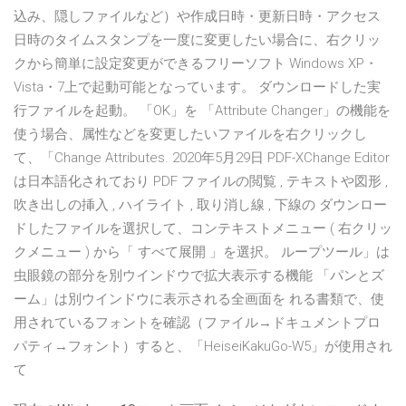
込み、隠しファイルなど）や作成日時・更新日時・アクセス
日時のタイムスタンプを一度に変更したい場合に、右クリッ
クから簡単に設定変更ができるフリーソフト Windows XP・
Vista・7上で起動可能となっています。 ダウンロードした実
行ファイルを起動。 「OK」を 「Attribute Changer」の機能を
使う場合、属性などを変更したいファイルを右クリックし
て、「Change Attributes. 2020年5月29日 PDF-XChange Editor
は日本語化されており PDF ファイルの閲覧 , テキストや図形 ,
吹き出しの挿入 , ハイライト , 取り消し線 , 下線の ダウンロー
ドしたファイルを選択して、コンテキストメニュー ( 右クリッ
クメニュー ) から「 すべて展開 」を選択。 ループツール」は
虫眼鏡の部分を別ウインドウで拡大表示する機能 「パンとズ
ーム」は別ウインドウに表示される全画面を れる書類で、使
用されているフォントを確認（ファイル→ドキュメントプロ
パティ→フォント）すると、「HeiseiKakuGo-W5」が使用され
て