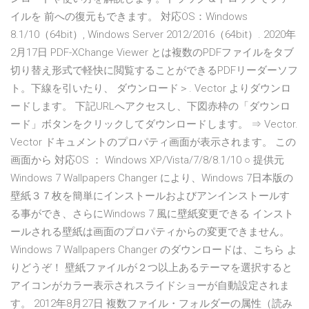
イルを 前への復元もできます。 対応OS：Windows
8.1/10（64bit）, Windows Server 2012/2016（64bit）. 2020年
2月17日 PDF-XChange Viewer とは複数のPDFファイルをタブ
切り替え形式で軽快に閲覧することができるPDFリーダーソフ
ト。下線を引いたり、 ダウンロード＞. Vector よりダウンロ
ードします。 下記URLへアクセスし、下図赤枠の「ダウンロ
ード」ボタンをクリックしてダウンロードします。 ⇒ Vector.
Vector ドキュメントのプロパティ画面が表示されます。 この
画面から 対応OS ： Windows XP/Vista/7/8/8.1/10 ○ 提供元
Windows 7 Wallpapers Changer により、Windows 7日本版の
壁紙３７枚を簡単にインストールおよびアンインストールす
る事ができ、さらにWindows 7 風に壁紙変更できる インスト
ールされる壁紙は画面のプロパティからの変更できません。
Windows 7 Wallpapers Changer のダウンロードは、こちら よ
りどうぞ！ 壁紙ファイルが２つ以上あるテーマを選択すると
アイコンがカラー表示されスライドショーが自動設定されま
す。 2012年8月27日 複数ファイル・フォルダーの属性（読み