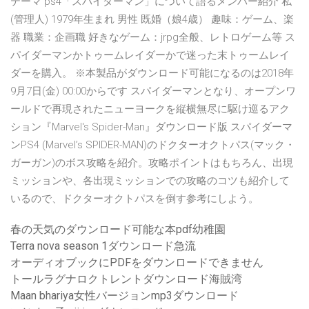
テーマ ps4「スパイダーマン」について語るメンバー紹介 私
(管理人) 1979年生まれ 男性 既婚（娘4歳） 趣味：ゲーム、楽
器 職業：企画職 好きなゲーム：jrpg全般、レトロゲーム等 ス
パイダーマンかトゥームレイダーかで迷った末トゥームレイ
ダーを購入。 ※本製品がダウンロード可能になるのは2018年
9月7日(金) 00:00からです スパイダーマンとなり、オープンワ
ールドで再現されたニューヨークを縦横無尽に駆け巡るアク
ション『Marvel's Spider-Man』ダウンロード版 スパイダーマ
ンPS4 (Marvel’s SPIDER-MAN)のドクターオクトパス(マック・
ガーガン)のボス攻略を紹介。攻略ポイントはもちろん、出現
ミッションや、各出現ミッションでの攻略のコツも紹介して
いるので、ドクターオクトパスを倒す参考にしよう。
春の天気のダウンロード可能な本pdf幼稚園
Terra nova s​​eason 1ダウンロード急流
オーディオブックにPDFをダウンロードできません
トールラグナロクトレントダウンロード海賊湾
Maan bhariya女性バージョンmp3ダウンロード