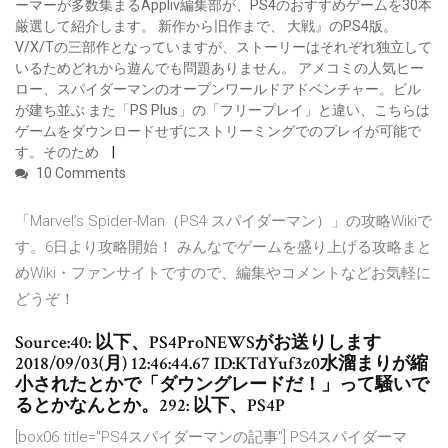
ーマーが多数集まるAppliv編集部が、PS4のおすすめゲームを30本
厳選して紹介します。 新作から旧作まで、 大戦』のPS4版。
V/X/Tの三部作となっていますが、ストーリーはそれぞれ独立して
いるためどれから遊んでも問題ありません。 アメコミの人気ヒー
ロー、スパイダーマンのオープンワールドアドベンチャー。ビル
が建ち並ぶ また「PS Plus」の「フリープレイ」と違い、こちらは
ゲームをダウンロードせずにストリーミングでのプレイが可能で
す。そのため
10 Comments
「Marvel’s Spider-Man（PS4 スパイダーマン）」の攻略Wikiで
す。6日より攻略開始！ みんなでゲームを盛り上げる攻略まと
めWiki・ファンサイトですので、編集やコメントなどお気軽に
どうぞ！
Source:40: 以下、PS4ProNEWSがお送りします
2018/09/03(月) 12:46:44.67 ID:KTdYuf3z0水溜まりが縮
小されたとかで「ダウングレードだ！」って騒いで
るとかなんとか。292: 以下、PS4P
[box06 title="PS4スパイダーマンの記事"] PS4スパイダーマ