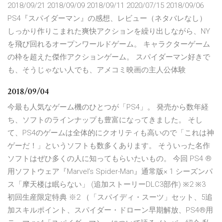
2018/09/21 2018/09/09 2018/09/11 2020/07/15 2018/09/06
PS4『スパイダーマン』の感想、レビュー（ネタバレなし）
しっかり作りこまれた爽快アクションを繰り出しながら、NY
を飛び回れるオープンワールドゲーム。 キャラクターゲーム
の枠を超えた傑作アクションゲーム。 スパイダーマン好きで
も、そうじゃない人でも、アメコミ映画の主人公体験
2018/09/04
今最も人気なゲーム機のひとつが「PS4」。 発売から数年経
ち、ソフトのラインナップも豊富になってきました。 そし
て、PS4のゲームは全体的にクオリティも高いので「これは神
ゲーだ！」というソフトも数多くあります。 そういった名作
ソフトはぜひ多くの人に知ってもらいたいもの。 今回 PS4 ®
用ソフトウェア『Marvel’s Spider-Man』通常版× 1 シーズンパ
ス「摩天楼は眠らない」 (追加ストーリーDLC3部作) ※2 ※3
初回生産限定特典 ※2 （「スパイディ・スーツ」セット、5追
加スキルポイント、スパイダー・ドローン早期解放、PS4®用