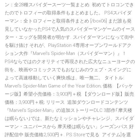
ン：全28種スパイダースーツ一覧まとめ. 初めてトロコンでき
たのでトロフィーの取得条件もまとめました。 PS4スパイダ
ーマン：全トロフィーと取得条件まとめ [/box06] まだ誰も発
見していなかったPS4で人気のスパイダーマンゲームのイース
ター・エッグを開発者が明かす. スパイダーマンになって街中
を駆け抜け それが、PlayStation 4専用オープンワールドアク
ション大作『Marvel's Spider-Man（スパイダーマン）』！
PS4ならではのクオリティで再現された広大なニューヨークの
街を、映画やコミックスでもおなじみのウェブ・スイングに
よって高速移動していく爽快感は、唯一無二。 タイトル:
Marvel's Spider-Man Game of the Year Edition; 価格: 【パッケ
ージ版】希望小売価格：3,900円＋税 【ダウンロード版】販売
価格：3,900円＋税; リリース 追加ダウンロードコンテンツ
『Marvel's Spider-Man』の追加ストーリーDLC 3部作｢摩天楼
は眠らない｣では、新たなミッションやチャレンジ、スパイダ
ーマン・ユニバースから 摩天楼は眠らない」シーズンパス 好
評配信中 販売価格2,500円＋. PS Storeで見る アイテム]を選