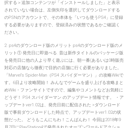
択する＞追加コンテンツが「インストールしました」と表示
されていない場合は、左側矢印を選択してダウンロードする
のPSNのアカウントで、その本体を「いつも使うPS4」に登録
する必要がありますので、登録済みの状態であるかご確認く
ださい。
2. ps4のダウンロード版のメリット ps4のダウンロード版のメ
リット① 発売日に即遊べる. 昔は新作タイトルのパッケージ版
を発売日に他の人より早く遊ぶには、朝一番(あるいは0時販売
対応の店舗なら徹夜)で目的の店舗に行く必要がありました。
「Marvel’s Spider-Man（PS4 スパイダーマン）」の攻略Wikiで
す。6日より攻略開始！ みんなでゲームを盛り上げる攻略まと
めWiki・ファンサイトですので、編集やコメントなどお気軽に
どうぞ！ PS4 スパイダーマン のアップデート情報です。 ・ア
ップデートver1.02は、発売日前に配信された >ダウンロード
版で事前ダウンロードした時点で、アップデートver1.02の状
態だった。 どうもこんにちわ！こんばんわ！ 今回は2018年9
月7日にPlayStation4で発売されたオープンワールドアクショ