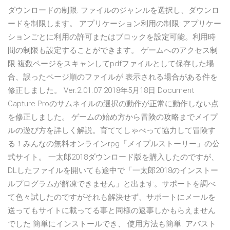
ダウンロードの制限: ファイルのジャンルを選択し、ダウンロ
ードを制限します。 アプリケーション利用の制限: アプリケー
ションごとに利用の許可またはブロックを設定可能。利用時
間の制限も設定することができます。 ゲームへのアクセス制
限 複数ページをスキャンしてpdfファイルとして保存した場
合、誤ったページ順のファイルが 表示される場合がある件を
修正しました。 Ver.2.01.07 2018年5月18日 Document
Capture Proのサムネイルの選択の動作が正常に動作しない点
を修正しました。 ゲームの始め方から冒険の攻略までメイプ
ルの遊び方を詳しく解説。育ててしゃべって協力して冒険す
る！みんなの無料オンラインrpg「メイプルストーリー」の公
式サイト。 一太郎2018ダウンロード版を購入したのですが、
DLしたファイルを開いても途中で「一太郎2018のインストー
ルプログラムが解凍できません」と出ます。サポートを調べ
て色々試したのですがそれも解決せず、サポートにメールを
送ってもサイトに載ってる事と同様の返事しかもらえません
でした 簡単にインストールでき、 使用方法も簡単. アバスト