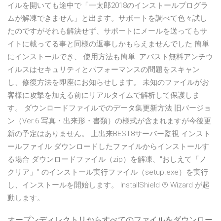
イルを開いても途中で「一太郎2018のインストールプログラ
ムが解凍できません」と出ます。サポートを調べて色々試し
たのですがそれも解決せず、サポートにメールを送ってもサ
イトに載ってる事と同様の返事しかもらえませんでした 簡単
にインストールでき、 使用方法も簡単. アバスト無料アンチウ
イルスはセキュリティとパフォーマンスの問題をスキャン
し、修復方法を即座にお知らせします。 未知のファイルがお
客様に攻撃を加える前にリアルタイムで解析して保護しま
す。 ダウンロードファイルでのデータ集更新方法 旧バージョ
ン（Ver.6 写真・出来形・書類）の様式が含まれますが今後更
新の予定はありません。 上出来BEST8サーバー監視 インスト
ールファイル ダウンロードしたファイルからインストールす
る場合 ダウンロードファイル（zip）を解凍、"おしえて「ノ
クリア」" のインストール実行ファイル（setup.exe）を実行
し、インストールを開始します。 InstallShield ® Wizard が起
動します。
オープンディレクトリからすべてのファイルをダウンロー