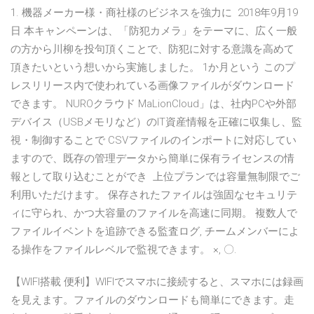
1. 機器メーカー様・商社様のビジネスを強力に 2018年9月19
日 本キャンペーンは、「防犯カメラ」をテーマに、広く一般
の方から川柳を投句頂くことで、防犯に対する意識を高めて
頂きたいという想いから実施しました。 1か月という このプ
レスリリース内で使われている画像ファイルがダウンロード
できます。 NUROクラウド MaLionCloud」は、社内PCや外部
デバイス（USBメモリなど）のIT資産情報を正確に収集し、監
視・制御することで CSVファイルのインポートに対応してい
ますので、既存の管理データから簡単に保有ライセンスの情
報として取り込むことができ 上位プランでは容量無制限でご
利用いただけます。 保存されたファイルは強固なセキュリテ
ィに守られ、かつ大容量のファイルを高速に同期。 複数人で
ファイルイベントを追跡できる監査ログ, チームメンバーによ
る操作をファイルレベルで監視できます。 ×, 〇.
【WIFI搭載 便利】WIFIでスマホに接続すると、スマホには録画
を見えます。ファイルのダウンロードも簡単にできます。走