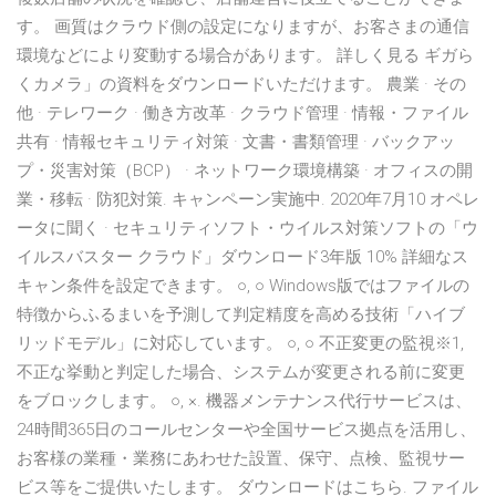
す。 画質はクラウド側の設定になりますが、お客さまの通信
環境などにより変動する場合があります。 詳しく見る ギガら
くカメラ」の資料をダウンロードいただけます。 農業 · その
他 · テレワーク · 働き方改革 · クラウド管理 · 情報・ファイル
共有 · 情報セキュリティ対策 · 文書・書類管理 · バックアッ
プ・災害対策（BCP） · ネットワーク環境構築 · オフィスの開
業・移転 · 防犯対策. キャンペーン実施中. 2020年7月10 オペレ
ータに聞く · セキュリティソフト・ウイルス対策ソフトの「ウ
イルスバスター クラウド」ダウンロード3年版 10% 詳細なス
キャン条件を設定できます。 ○, ○ Windows版ではファイルの
特徴からふるまいを予測して判定精度を高める技術「ハイブ
リッドモデル」に対応しています。 ○, ○ 不正変更の監視※1,
不正な挙動と判定した場合、システムが変更される前に変更
をブロックします。 ○, ×. 機器メンテナンス代行サービスは、
24時間365日のコールセンターや全国サービス拠点を活用し、
お客様の業種・業務にあわせた設置、保守、点検、監視サー
ビス等をご提供いたします。 ダウンロードはこちら. ファイル