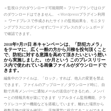
＜監視ログのダウンロード可能期間＞ フリープランではログ
のダウンロードはできません。 ＜Wordpressプラグイン利用
＞ ワードプレスで作成されたサイトの監視結果を、モニタリ
ングプラスにログインせずにワードプレスのダッシュボード
で確認できます。
2018年9月19日 本キャンペーンは、「防犯カメラ」
をテーマに、広く一般の方から川柳を投句頂くこと
で、防犯に対する意識を高めて頂きたいという想い
から実施しました。 1か月という このプレスリリー
ス内で使われている画像ファイルがダウンロードで
きます。
編集中のファイルは、「ロック」すれば、他人の変更を禁止
できます。 ファイルのアップロード／ダウンロード時に、自
動で共有メンバーに通知メールの送信ができるため、メンバ
ーとの情報共有が楽にできます リアルタイム監視機能、クラ
ウドレコーダー機能などを搭載しています。離れた場所から
複数店舗の状況を確認し、店舗運営に役立てることができま