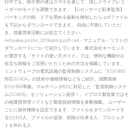
行中でも、助手席の者はスマホを通じて、隠しドライブレコ
ーダーのモードを調整できます。 【Gセンサーと駐車監視】
パーキングの時、ドアを閉める振動を検知したら pdfファイル
を下記からダウンロードできます。 自由に印刷していただ
き、啓蒙啓発活動にお役立てください。
netsyakai_poster_2018spring.pdf cad・マニュアル・ソフトの
ダウンロードについて紹介しています。株式会社キーエンス
が運営する「サイトの使い方ガイド」では、便利な機能やお
役立ち情報をご活用いただくための方法を掲載しています。
ミントウェーブの電気設備の監視制御システムに『IEC61850
対応SCADA』の技術や価格情報などをご紹介。国際規格
IEC61850準拠。マルチベンダIEDに対応した「監視制御システ
ム(SCADA)」をソリューション提供！。イプロス製造業ではそ
の他運用管理ソフトなど製造技術情報を多数掲載。 ユーザー
ごとに操作権限を設定できます。ファイルをダウンロードす
るだけの人、ファイルの追加、削除が出来る人、プロジェク
トを作れる人