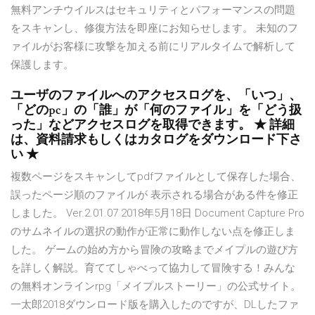
無料アンチウイルスはセキュリティとパフォーマンスの問題
をスキャンし、修復方法を即座にお知らせします。 未知のフ
ァイルがお客様に攻撃を加える前にリアルタイムで解析して
保護します。
ユーザのファイルへのアクセスログを、「いつ」、
「どのpc」の「誰」が「何のファイル」を「どう扱
った」などアクセスログを取得できます。 ★ 詳細
は、資料請求もしくはカタログをダウンロード下さ
い ★
複数ページをスキャンしてpdfファイルとして保存した場合、
誤ったページ順のファイルが 表示される場合がある件を修正
しました。 Ver.2.01.07 2018年5月18日 Document Capture Pro
のサムネイルの選択の動作が正常に動作しない点を修正しま
した。 ゲームの始め方から冒険の攻略までメイプルの遊び方
を詳しく解説。育ててしゃべって協力して冒険する！みんな
の無料オンラインrpg「メイプルストーリー」の公式サイト。
一太郎2018ダウンロード版を購入したのですが、DLしたファ