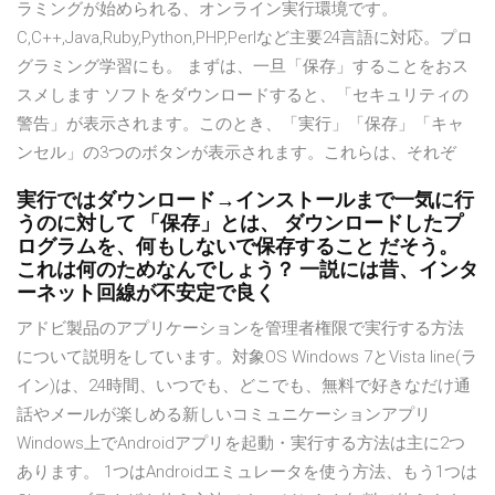
ラミングが始められる、オンライン実行環境です。
C,C++,Java,Ruby,Python,PHP,Perlなど主要24言語に対応。プロ
グラミング学習にも。 まずは、一旦「保存」することをおス
スメします ソフトをダウンロードすると、「セキュリティの
警告」が表示されます。このとき、「実行」「保存」「キャ
ンセル」の3つのボタンが表示されます。これらは、それぞ
実行ではダウンロード→インストールまで一気に行
うのに対して 「保存」とは、 ダウンロードしたプ
ログラムを、何もしないで保存すること だそう。
これは何のためなんでしょう？ 一説には昔、インタ
ーネット回線が不安定で良く
アドビ製品のアプリケーションを管理者権限で実行する方法
について説明をしています。対象OS Windows 7とVista line(ラ
イン)は、24時間、いつでも、どこでも、無料で好きなだけ通
話やメールが楽しめる新しいコミュニケーションアプリ
Windows上でAndroidアプリを起動・実行する方法は主に2つ
あります。 1つはAndroidエミュレータを使う方法、もう1つは