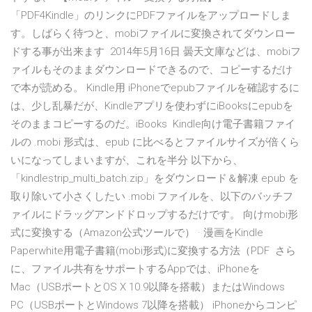
「PDF4Kindle」のリンクにPDFファイルをアップロードしま
す。しばらく待つと、mobiファイルに変換されてダウンロー
ドする事が出来ます 2014年5月16日 曇天文庫などは、mobiフ
ァイルもそのままダウンロードできるので、コピーするだけ
で本が読める。 Kindle用 iPhoneでepubファイルを確認するに
は、少し乱暴だが、Kindleアプリを使わずにiBooksにepubを
そのままコピーするのだ。iBooks Kindle向け電子書籍ファイ
ルの .mobi 形式は、epub に比べるとファイルサイズが倍くら
いになってしまいますが、これを半分 以下から、
「kindlestrip_multi_batch.zip」をダウンロード＆解凍 epub を
取り除いて小さくしたい .mobi ファイルを、以下のバッチフ
ァイルにドラッグアンドドロップするだけです。 向けmobi形
式に変換する（Amazon公式ツールで） · 漫画をKindle
Paperwhite用電子書籍(mobi形式)に変換する方法（PDF さら
に、ファイル共有をサポートするAppでは、iPhoneを
Mac（USBポートとOS X 10.9以降を搭載）またはWindows
PC（USBポートとWindows 7以降を搭載） iPhoneからコンピ