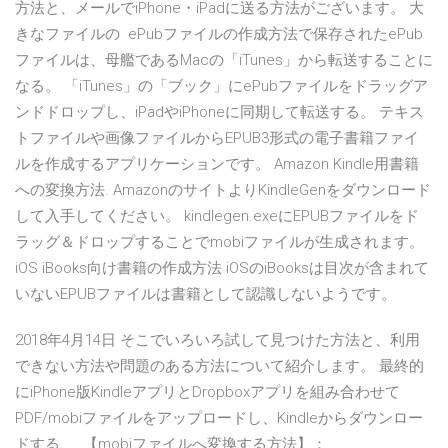
方法と、メールでiPhone・iPadに送る方法がございます。 大
きなファイルの ePubファイルの作成方法で保存されたePub
ファイルは、母艦であるMacの「iTunes」から転送することに
なる。 「iTunes」の「ブック」にePubファイルをドラッグア
ンドドロップし、iPadやiPhoneに同期して転送する。 テキス
トファイルや画像ファイルからEPUB3形式の電子書籍ファイ
ルを作成するアプリケーションです。 Amazon Kindle用書籍
への変換方法. AmazonのサイトよりKindleGenをダウンロード
して入手してください。 kindlegen.exeにEPUBファイルをド
ラッグ＆ドロップすることでmobiファイルが生成されます。
iOS iBooks向け書籍の作成方法 iOSのiBooksは目次が含まれて
いないEPUBファイルは書籍として認識しないようです。
2018年4月14日 そこでいろいろ試して見つけた方法と、利用
できない方法や問題のある方法について紹介します。 最終的
にiPhone版KindleアプリとDropboxアプリを組み合わせて
PDF/mobiファイルをアップロードし、Kindleからダウンロー
ドする、 【mobiファイルへ変換する方法】：