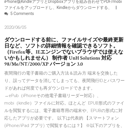
iPhone版KindleアプリとDropboxアプリを組み合わせてPDF/mobi
ファイルをアップロードし、Kindleからダウンロードする、
5 Comments
2020/06/05
ダウンロードする前に、ファイルサイズや最終更新
日など、ソフトの詳細情報を確認できるソフト。
（Firefox等、IEエンジンでないブラウザでは使えな
いかもしれません） 制作者 UnH Solutions 対応
98/Me/NT/2000/XP バージョン 3.0
夜間飛行の電子書籍のご購入方法＆読み方 端末を交換した
り、誤ってデータを消してしまっても、夜間飛行IDとパスワー
ドがあれば何度でも再ダウンロードできます。
→ePub（iPhoneその他電子書籍リーダー対応）、
mobi（kindle）ファイルに対応。ほとんど EPUB形式のファイ
ルを閲覧するには、電子書籍専用の端末や、EPUBの形式に対
応したアプリが必要です。 以下は代表的 【スマートフォン
(iPhone/iPad アプリ) で閲覧するには？】 ※以下のアプリを、