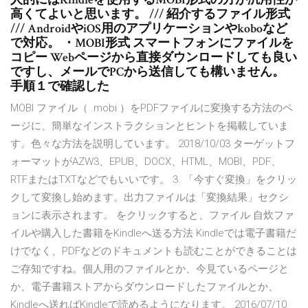
高くてよいと思います。 /// 紹介するファイル形式
/// AndroidやiOS用のアプリケーションやkoboなど
で対応。 ・MOBI形式 スマートフォンにファイルを
コピー Webページから直接ダウンロードしても良い
ですし、メールでPCから送信しても構いません。
手順１で確認した
MOBI ファイル（ .mobi ）をPDFファイルに変換する方法のペ
ージに、簡単なインストラクションとヒントを掲載していま
す。色々な方法を説明しています。 2018/10/03 ターゲットフ
ォーマットがAZW3、EPUB、DOCX、HTML、MOBI、PDF、
RTFまたはTXTなどでもいいです。 3. 「今すぐ変換」をクリッ
クして変換し始めます。出力ファイルは「変換結果」セクシ
ョンに表示されます。 をクリックすると、ファイル 自炊ファ
イルや購入した書籍をKindleへ送る方法 Kindleでは電子書籍だ
けでなく、PDFなどのドキュメントも読むことができることは
ご存知ですね。個人用のファイルとか、今見ているページと
か、電子書籍ストアからダウンロードしたファイルとか、
Kindleへ送ればKindleで読めるようになります。 2016/07/10