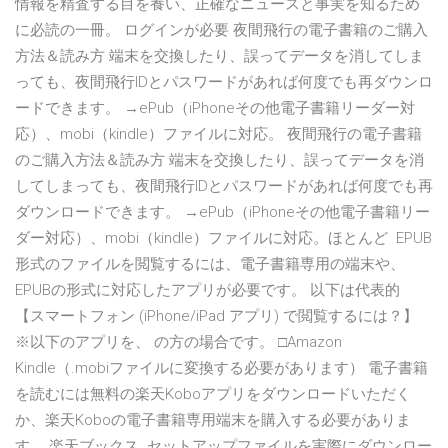
情報を精査する目を養い、正確なニュースと事実を知るため
に必読の一冊。 ログインが必要 夜間飛行の電子書籍のご購入
方法＆読み方 端末を交換したり、誤ってデータを消してしま
っても、夜間飛行IDとパスワードがあれば何度でも再ダウンロ
ードできます。 →ePub（iPhoneその他電子書籍リーダー対
応）、mobi（kindle）ファイルに対応。 夜間飛行の電子書籍
のご購入方法＆読み方 端末を交換したり、誤ってデータを消
してしまっても、夜間飛行IDとパスワードがあれば何度でも再
ダウンロードできます。 →ePub（iPhoneその他電子書籍リー
ダー対応）、mobi（kindle）ファイルに対応。ほとんど EPUB
形式のファイルを閲覧するには、電子書籍専用の端末や、
EPUBの形式に対応したアプリが必要です。 以下は代表的
【スマートフォン (iPhone/iPad アプリ) で閲覧するには？】
※以下のアプリを、 の方の場合です。 □Amazon
Kindle（.mobiファイルに変換する必要があります） 電子書籍
を読むには無料の楽天Koboアプリをダウンロードいただく
か、楽天Koboの電子書籍専用端末を購入する必要がありま
す。 楽天ブックス セットアップファイルを実際にダウンロー