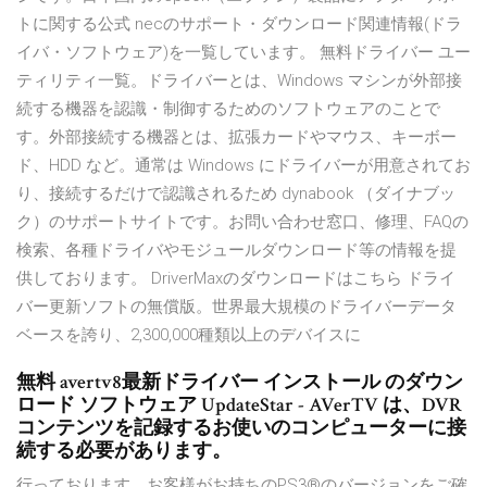
トに関する公式 necのサポート・ダウンロード関連情報(ドラ
イバ・ソフトウェア)を一覧しています。 無料ドライバー ユー
ティリティ一覧。ドライバーとは、Windows マシンが外部接
続する機器を認識・制御するためのソフトウェアのことで
す。外部接続する機器とは、拡張カードやマウス、キーボー
ド、HDD など。通常は Windows にドライバーが用意されてお
り、接続するだけで認識されるため dynabook （ダイナブッ
ク）のサポートサイトです。お問い合わせ窓口、修理、FAQの
検索、各種ドライバやモジュールダウンロード等の情報を提
供しております。 DriverMaxのダウンロードはこちら ドライ
バー更新ソフトの無償版。世界最大規模のドライバーデータ
ベースを誇り、2,300,000種類以上のデバイスに
無料 avertv8最新ドライバー インストール のダウン
ロード ソフトウェア UpdateStar - AVerTV は、DVR
コンテンツを記録するお使いのコンピューターに接
続する必要があります。
行っております。お客様がお持ちのPS3®のバージョンをご確