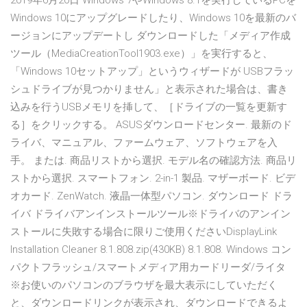
2019年6月20日 Windows 7やWindows 8.1を実行しているPCを
Windows 10にアップグレードしたり、Windows 10を最新のバ
ージョンにアップデートし ダウンロードした「メディア作成
ツール（MediaCreationTool1903.exe）」を実行すると、
「Windows 10セットアップ」というウィザードが USBフラッ
シュドライブが見つかりません」と表示された場合は、書き
込みを行うUSBメモリを挿して、［ドライブの一覧を更新す
る］をクリックする。 ASUSダウンロードセンター. 最新のド
ライバ、マニュアル、ファームウェア、ソフトウェアを入
手。 または. 商品リストから選択. モデル名の確認方法. 商品リ
ストから選択. スマートフォン. 2-in-1 製品. マザーボード. ビデ
オカード. ZenWatch. 液晶一体型パソコン. ダウンロード ドラ
イバ ドライバアンインストールツール※ドライバのアンイン
ストールに失敗する場合に限りご使用くださいDisplayLink
Installation Cleaner 8.1.808.zip(430KB) 8.1.808. Windows コン
パクトフラッシュ/スマートメディア用カードリーダ/ライタ
※お使いのパソコンのブラウザを最大表示にしていただく
と、ダウンロードリンクが表示され、ダウンロードできるよ