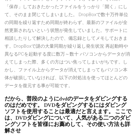
「保存」しておきたかったファイルをうっかり「開く」にし
て、そのまま閉じてしまいました。 DropBoxで数十万件単位
の同期を繰り返すため同期が終わらず、最新のファイルが全
然更新されないという状態が発生していました。サポートに
相談したりして解決したので、備忘録としてメモしておきま
す。DropBoxで謎の大量同期が繰り返し発生状況 再起動時や
異なるPCを起動する度に数万～数十 パソコンからデータが消
えてしまった際、多くの方はつい焦ってしまいがちです。し
かし、ファイル上からデータが消えてしまってもパソコン本
体が破損していなければ、以下の対処法を使ってほとんどの
データを復元する事が可能です。
だから、普段のようにdvdのデータをダビングする
のはだめです。 DVDをダビングするにはダビング
ソフトを使用することは最適だと言えます。 ここで
は、DVDダビングについて、人気がある二つのダビ
ングソフトを皆様にお薦めして、その使い方法も詳
解させ