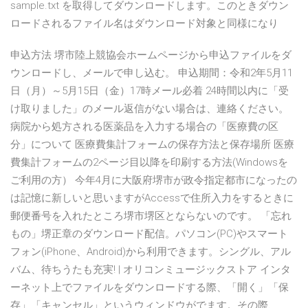
sample.txt を取得してダウンロードします。このときダウン
ロードされるファイル名はダウンロード対象と同様になり
申込方法 堺市陸上競協会ホームページから申込ファイルをダ
ウンロードし、メールで申し込む。 申込期間：令和2年5月11
日（月）～5月15日（金）17時メール必着 24時間以内に「受
け取りました」のメール返信がない場合は、連絡ください。
病院から処方される医薬品を入力する場合の「医療費の区
分」について 医療費集計フォームの保存方法と保存場所 医療
費集計フォームの2ページ目以降を印刷する方法(Windowsを
ご利用の方） 今年4月に大阪府堺市が政令指定都市になったの
は記憶に新しいと思いますがAccessで住所入力をするときに
郵便番号を入れたところ堺市堺区とならないのです。 「忘れ
もの」堺正章のダウンロード配信。パソコン(PC)やスマート
フォン(iPhone、Android)から利用できます。シングル、アル
バム、待ちうたも充実! | オリコンミュージックストア インタ
ーネット上でファイルをダウンロードする際、「開く」「保
存」「キャンセル」というウィンドウがでます。その際、