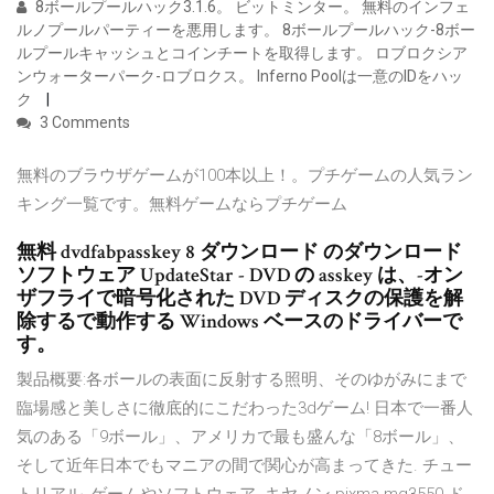
8ボールプールハック3.1.6。 ビットミンター。 無料のインフェ
ルノプールパーティーを悪用します。 8ボールプールハック-8ボー
ルプールキャッシュとコインチートを取得します。 ロブロクシア
ンウォーターパーク-ロブロクス。 Inferno Poolは一意のIDをハッ
ク
3 Comments
無料のブラウザゲームが100本以上！。プチゲームの人気ラン
キング一覧です。無料ゲームならプチゲーム
無料 dvdfabpasskey 8 ダウンロード のダウンロード
ソフトウェア UpdateStar - DVD の asskey は、-オン
ザフライで暗号化された DVD ディスクの保護を解
除するで動作する Windows ベースのドライバーで
す。
製品概要:各ボールの表面に反射する照明、そのゆがみにまで
臨場感と美しさに徹底的にこだわった3dゲーム! 日本で一番人
気のある「9ボール」、アメリカで最も盛んな「8ボール」、
そして近年日本でもマニアの間で関心が高まってきた. チュー