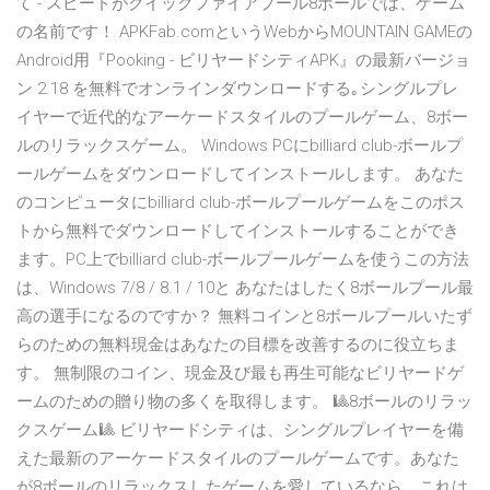
て - スピードがクイックファイアプール8ボールでは、ゲーム
の名前です！ APKFab.comというWebからMOUNTAIN GAMEの
Android用『Pooking - ビリヤードシティAPK』の最新バージョ
ン 2.18 を無料でオンラインダウンロードする｡シングルプレ
イヤーで近代的なアーケードスタイルのプールゲーム、8ボー
ルのリラックスゲーム。 Windows PCにbilliard club-ボールプ
ールゲームをダウンロードしてインストールします。 あなた
のコンピュータにbilliard club-ボールプールゲームをこのポス
トから無料でダウンロードしてインストールすることができ
ます。PC上でbilliard club-ボールプールゲームを使うこの方法
は、Windows 7/8 / 8.1 / 10と あなたはしたく8ボールプール最
高の選手になるのですか？ 無料コインと8ボールプールいたず
らのための無料現金はあなたの目標を改善するのに役立ちま
す。 無制限のコイン、現金及び最も再生可能なビリヤードゲ
ームのための贈り物の多くを取得します。 🎱8ボールのリラッ
クスゲーム🎱 ビリヤードシティは、シングルプレイヤーを備
えた最新のアーケードスタイルのプールゲームです。あなた
が8ボールのリラックスしたゲームを愛しているなら、これは