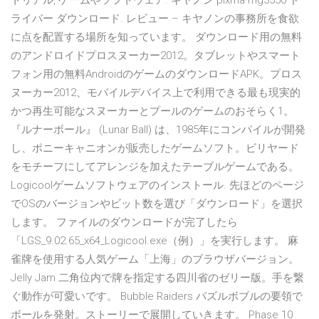
トリアル, ゲームやソフトウェア. キヤノン pixma mg3550 ド
ライバー ダウンロード. レビュー – キヤノンの事務所を食欲
に点を配置する場所を知っています。 ダウンロード用の無料
のアンドロイドプロスヌーカー2012。タブレットやスマート
フォン用の無料AndroidのゲームのダウンロードAPK。プロス
ヌーカー2012、モバイルデバイス上で利用できる最も現実的
かつ再生可能なスヌーカーとプールのゲームのおそらく1。
『ルナーボール』 (Lunar Ball) は、1985年にコンパイルが開発
し、ポニーキャニオンが販売したゲームソフト。ビリヤード
をモチーフにしてアレンジを加えたテーブルゲームである。
Logicoolゲームソフトウェアのインストール. 先ほどのページ
でOSのバージョンやビット数を選び「ダウンロード」を選択
します。 ファイルのダウンロードが完了したら
「LGS_9.02.65_x64_Logicool.exe（例）」を実行します。 麻
雀牌を使用する人気ゲーム「上海」のブラウザバージョン。
Jelly Jam 二角位内で牌を指定する四川省のゼリー版。手を繋
ぐ動作が可愛いです。 Bubble Raiders パズルボブルの要領で
ボールを発射。ストーリーで展開していきます。 Phase 10