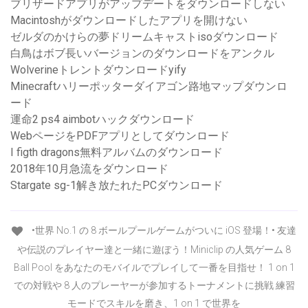
ブリザードアプリがアップデートをダウンロードしない
Macintoshがダウンロードしたアプリを開けない
ゼルダのかけらの夢ドリームキャストisoダウンロード
白鳥はボブ長いバージョンのダウンロードをアンクル
Wolverineトレントダウンロードyify
Minecraftハリーポッターダイアゴン路地マップダウンロ
ード
運命2 ps4 aimbotハックダウンロード
WebページをPDFアプリとしてダウンロード
I figth dragons無料アルバムのダウンロード
2018年10月急流をダウンロード
Stargate sg-1解き放たれたPCダウンロード
‎•世界 No.1 の 8 ボールプールゲームがついに iOS 登場！• 友達
や伝説のプレイヤー達と一緒に遊ぼう！Miniclip の人気ゲーム 8
Ball Pool をあなたのモバイルでプレイして一番を目指せ！ 1 on 1
での対戦や 8 人のプレーヤーが参加するトーナメントに挑戦 練習
モードでスキルを磨き、1 on 1 で世界を