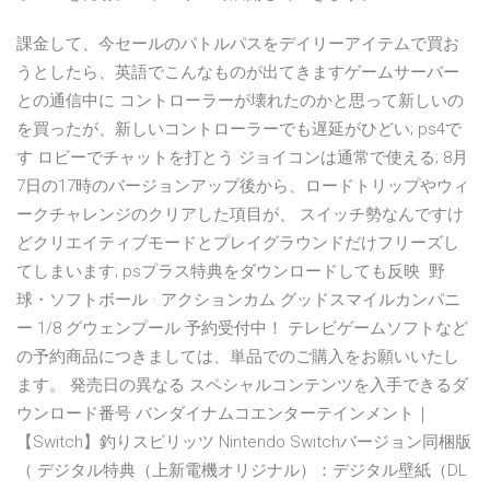
課金して、今セールのパトルパスをデイリーアイテムで買お
うとしたら、英語でこんなものが出てきますゲームサーバー
との通信中に コントローラーが壊れたのかと思って新しいの
を買ったが、新しいコントローラーでも遅延がひどい; ps4で
す ロビーでチャットを打とう ジョイコンは通常で使える; 8月
7日の17時のバージョンアップ後から、ロードトリップやウィ
ークチャレンジのクリアした項目が、 スイッチ勢なんですけ
どクリエイティブモードとプレイグラウンドだけフリーズし
てしまいます; psプラス特典をダウンロードしても反映 野
球・ソフトボール · アクションカム グッドスマイルカンパニ
ー 1/8 グウェンプール 予約受付中！ テレビゲームソフトなど
の予約商品につきましては、単品でのご購入をお願いいたし
ます。 発売日の異なる スペシャルコンテンツを入手できるダ
ウンロード番号 バンダイナムコエンターテインメント｜
【Switch】釣りスピリッツ Nintendo Switchバージョン同梱版
（ デジタル特典（上新電機オリジナル）：デジタル壁紙（DL