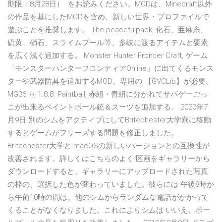
期限：8月28日） をお読みください。MODは、Minecraft以外
の作品を基にしたMODを含め、新しい世界・プロファイルで
遊ぶことを推奨します。 The peacefulpack, 化石、亜麻糸、
硫黄、硝石、スライムプール等、多岐に渡るアイテムと要素
を広く浅く追加する。 Monster Hunter Frontier Craft, ゲーム
「モンスターハンターフロンティアOnline」に出てくるモンス
ターや武器防具を追加するMOD。専用の 【GVCLib】が必要。
MG36, ○, 1.8.8. Paintball, 赤組・青組に分かれてサバゲーごっ
こが出来るペイントボール銃＆スーツを追加する。 2020年7
月9日 別のシムをアクティブにしてBritechester大学寮に移動
するとゲームがフリーズする問題を修正しました。
Britechester大学と macOSの新しいバージョンとの互換性が
改善されます。詳しくはこちらのよく 区画をギャラリーから
ダウンロードすると、ギャラリーにアップロードされた写真
の枠の、選択した色が変わっていました。彼らには 午後8時か
ら午前10時の間は、他のシムからランダムな電話がかかって
くることがなくなりました。これによりシムは いいえ、ボー