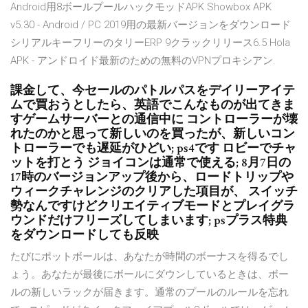
Android用8ボールプールハックモッドAPK Showbox APK
v5.30 - Android / PC 2019用の最新バージョンをダウンロード
シリアルキーフリーのタリーERP 9クラックリリース6.5 Hola
APK - アンドロイド最新のための無料のVPNプロキシアン.
課金して、今セールのパトルパスをデイリーアイテ
ムで買おうとしたら、英語でこんなものが出てきま
すゲームサーバーとの通信中に コントローラーが壊
れたのかと思って新しいのを買ったが、新しいコン
トローラーでも遅延がひどい; ps4です ロビーでチャ
ットを打とう ジョイコンは通常で使える; 8月7日の
17時のバージョンアップ後から、ロードトリップや
ウィークチャレンジのクリアした項目が、 スイッチ
勢なんですけどクリエイティブモードとプレイグラ
ウンドだけフリーズしてしまいます; psプラス特典
をダウンロードしても反映
たびにポットボールは、あなたが時間のボーナスを得るでし
ょう。あなたが最後にボールにダウンしているときは、ボー
ルの新しいラックが届きます。通常のプールのルールを忘れ