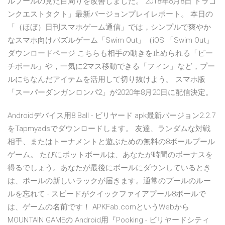
ルプールの見た目周りを改善しました。 2018年8月8日 ドラゴ
ンクエストタクト」最新バージョンプレイレポート。 本日の
「（ほぼ）日刊スマホゲーム通信」では，シンプルで爽やか
なスマホ向けパズルゲーム「Swim Out」（iOS 「Swim Out」
ダウンロードページ こちらも相手の動きを止められる「ビー
チボール」や，一気に2マス移動できる「フィン」など，プー
ルにちなんだアイテムを活用して切り抜けよう。 スマホ版
「スーパーダンガンロンパ2」が2020年8月20日に配信決定。
Androidデバイス用8 Ball - ビリヤード apk最新バージョン2.2.7
をTapmyadsでダウンロードします。 友達、ランダムな対戦
相手、またはトーナメントと遊ぶための無料の8ボールプール
ゲーム。 たびにポットボールは、あなたが時間のボーナスを
得るでしょう。あなたが最後にボールにダウンしているとき
は、ボールの新しいラックが届きます。通常のプールのルー
ルを忘れて - スピードがクイックファイアプール8ボールで
は、ゲームの名前です！ APKFab.comというWebから
MOUNTAIN GAMEの Android用『Pooking - ビリヤードシティ