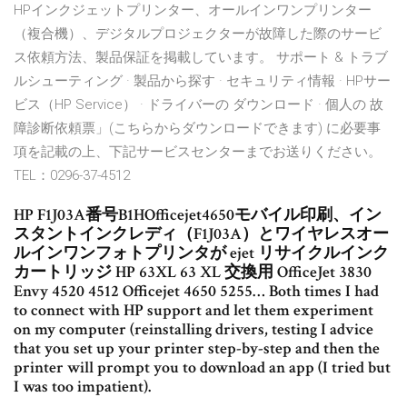
HPインクジェットプリンター、オールインワンプリンター
（複合機）、デジタルプロジェクターが故障した際のサービ
ス依頼方法、製品保証を掲載しています。 サポート & トラブ
ルシューティング · 製品から探す · セキュリティ情報 · HPサー
ビス（HP Service） · ドライバーの ダウンロード · 個人の 故
障診断依頼票」(こちらからダウンロードできます) に必要事
項を記載の上、下記サービスセンターまでお送りください。
TEL：0296-37-4512
HP F1J03A番号B1HOfficejet4650モバイル印刷、イン
スタントインクレディ（F1J03A）とワイヤレスオー
ルインワンフォトプリンタが ejet リサイクルインク
カートリッジ HP 63XL 63 XL 交換用 OfficeJet 3830
Envy 4520 4512 Officejet 4650 5255… Both times I had
to connect with HP support and let them experiment
on my computer (reinstalling drivers, testing I advice
that you set up your printer step-by-step and then the
printer will prompt you to download an app (I tried but
I was too impatient).