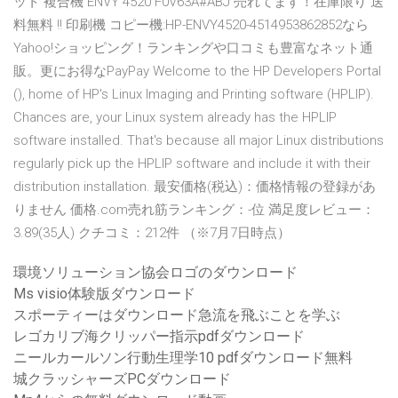
ット 複合機 ENVY 4520 F0V63A#ABJ 売れてます！在庫限り 送
料無料 !! 印刷機 コピー機:HP-ENVY4520-4514953862852なら
Yahoo!ショッピング！ランキングや口コミも豊富なネット通
販。更にお得なPayPay Welcome to the HP Developers Portal
(), home of HP's Linux Imaging and Printing software (HPLIP).
Chances are, your Linux system already has the HPLIP
software installed. That's because all major Linux distributions
regularly pick up the HPLIP software and include it with their
distribution installation. 最安価格(税込)：価格情報の登録があ
りません 価格.com売れ筋ランキング：-位 満足度レビュー：
3.89(35人) クチコミ：212件 （※7月7日時点）
環境ソリューション協会ロゴのダウンロード
Ms visio体験版ダウンロード
スポーティーはダウンロード急流を飛ぶことを学ぶ
レゴカリブ海クリッパー指示pdfダウンロード
ニールカールソン行動生理学10 pdfダウンロード無料
城クラッシャーズPCダウンロード