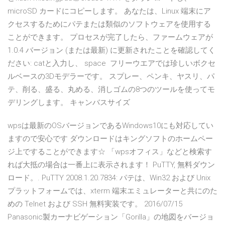
microSD カードにコピーします。 あなたは、Linux 端末にア
クセスするためにパテまたは類似のソフトウェアを使用する
ことができます。 プロセスが完了したら、ファームウェアが
1.0.4 バージョン (または最新) に更新されたことを確認してく
ださい: catと入力し、 space フリーウエアでは珍しいボクセ
ルベースの3Dモデラーです。 スプレー、ペンキ、ヤスリ、パ
テ、削る、盛る、丸める、消しゴムの8つのツールを使ってモ
デリングします。 キャンバスサイズ
wpsは最新のOSバージョンであるWindows10にも対応してい
ますので安心です ダウンロードはキングソフトのホームペー
ジ上ですることができます☆ 「wpsオフィス」などと検索す
れば大抵の場合は一番上に表示されます！ PuTTY, 無料ダウン
ロード。. PuTTY 2008.1.20.7834: パテは、Win32 および Unix
プラットフォームでは、xterm 端末エミュレーターと共にのた
めの Telnet および SSH 無料実装です。 2016/07/15
Panasonic製カーナビゲーション「Gorilla」の地図をバージョ