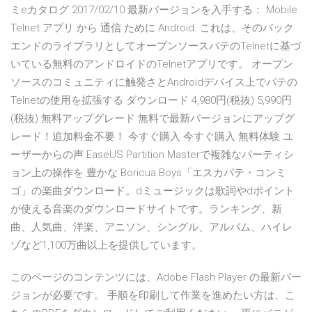
ミeカタログ 2017/02/10 最新バージョンを入手する： Mobile
Telnet アプリ から 通信 ために Android. これは、そのバック
エンドのライブラリとしてオープンソースパテのTelnetに基づ
いている無料のアンドロイドのTelnetアプリです。 オープン
ソースのコミュニティに触発さとAndroidデバイス上でパテの
Telnetの使用を拡張する ダウンロード 4,980円(税抜) 5,990円
(税抜) 無料アップグレード 無料で最新バージョンにアップグ
レード！追加料金不要！ 今すぐ購入 今すぐ購入 無料体験 ユ
ーザーからの声 EaseUS Partition Masterで複雑なパーティシ
ョン上の操作を 豊かな Boricua Boys「エスカパテ・コンミ
ゴ」の楽曲ダウンロード。dミュージックは歌詞やdポイント
が使える音楽のダウンロードサイトです。ランキング、新
曲、人気曲、洋楽、アニソン、シングル、アルバム、ハイレ
ゾなど1,100万曲以上を提供しています。
このページのコンテンツには、Adobe Flash Player の最新バー
ジョンが必要です。 手順を印刷して作業を進めたい方は、こ