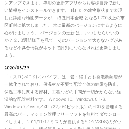
ンアップできます。専用の更新アプリからお客様自身で新し
い情報をインストールできます。 1軒1軒の建物形状まで表現
した詳細な地図データが、 ほぼ日本全域 となる1,700以上の市
区町村に拡大しました。 常に最新のバージョンにするように
心がけましょう。 バージョンの更新 は、いつしたらいいの
か？ 2，3週間様子を見て、そのバージョンで大きなバグがあ
るなど不具合情報がネットで評判にならなければ更新しまし
ょう。
2020/05/29
「エスロンACドレンパイプ」は、管・継手とも発泡断熱層が
一体化されており、保温材が不要で配管全体の結露を防止。
保温工事に関する部材、工程などの手間が一切かからない経
済的な配管材料です。 Windows 10、Windows 8.1/8、
Windows 7／Vista／XP（32／64ビット版）のHDDを管理する
最高のパーティション管理フリーソフトを無料でダウンロー
ドします。 2011/11/17 ミスミが提供するSDS(MSDS)のダウ