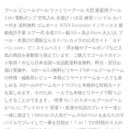
プール ビニールプール ファミリープール 大型 家庭用プール
2.6m 電動ポンプ 空気入れ 水遊び バタ足 練習 ハンドル カバ
ー付き 送料無料 ゴムボート INTEX Excursion インテックス 船
舶免許不要 エアー式 全長315 × 幅165 × 高さ43cm 大人5人 プ
ール・水遊びの通販ならヨドバシカメラの公式サイト「ヨド
バシ.com」で！スイムベスト・浮き輪やプールポンプなど人
気の商品を多数取り揃えています。ご購入でゴールドポイン
ト取得！今なら日本全国へ全品配達料金無料、即日・翌日お
届け実施中。 8ボール3 d無料ビリヤード9ボールプールゲーム
の特徴・編集部レビュー 本格ビリヤードゲームを一人でも楽
しめる. 8ボールのゲームモードでCPUと本格的な対戦モード
を楽しめます。そのため、一人でも本格ビリヤードで暇つぶ
しすることができます。 •世界 No.1 の 8 ボールプールゲーム
がついに アンドロイド 登場！• 友達や伝説のプレイヤー達と
一緒に遊ぼう！Miniclip の人気ゲーム 8 Ball Pool をあなたのモ
バイルでプレイして一番を目指せ！ 1 on 1 での対戦や 8 人の