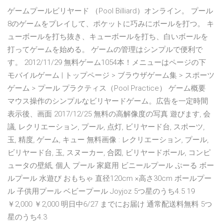
ゲームプールビリヤード （Pool Billiard）オンライン。 プール
8のゲームをプレイして、ポケットに巧みにボールを打つ。 キ
ューボールを打ち抜き、キューボールを打ち、白いボールを
打ってゲームを始める。 ゲームの管理はシンプルで便利で
す。 2012/11/29 無料ゲーム1054本！メニューはページの下
モバイルゲーム | トップページ > ブラウザゲーム集 > スポーツ
ゲーム > プール プラクティス（Pool Practice） ゲーム概要
マウス操作のシンプルなビリヤードゲーム。広告を一定時間
表示後、画面 2017/12/25 無料の高解像度の写真 遊びます, 会
議, レクリエーション, プール, 点灯, ビリヤード台, スポーツ,
玉, 精度, ゲーム, キュー 無料画像 : レクリエーション, プール,
ビリヤード台, 玉, スヌーカー, 合図, ビリヤードボール, コンピ
ュータの壁紙, 個人 プール 家庭用 ビニールプール ぷーる ボー
ルプール 水遊び おもちゃ 直径120cm ×高さ30cm ボールプー
ル 子供用プール ベビープール Joyjoz 5つ星のうち4.5 19
￥2,000 ￥2,000 明日中6/27 までにお届け 通常配送料無料 5つ
星のうち4.3