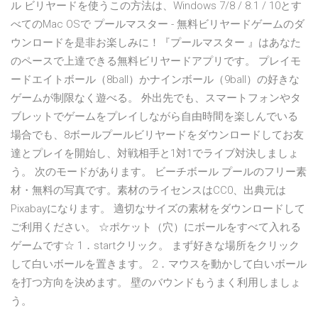
ル ビリヤードを使うこの方法は、Windows 7/8 / 8.1 / 10とす
べてのMac OSで プールマスター - 無料ビリヤードゲームのダ
ウンロードを是非お楽しみに！『プールマスター 』はあなた
のペースで上達できる無料ビリヤードアプリです。 プレイモ
ードエイトボール（8ball）かナインボール（9ball）の好きな
ゲームが制限なく遊べる。 外出先でも、スマートフォンやタ
ブレットでゲームをプレイしながら自由時間を楽しんでいる
場合でも、8ボールプールビリヤードをダウンロードしてお友
達とプレイを開始し、対戦相手と1対1でライブ対決しましょ
う。 次のモードがあります。 ビーチボール プールのフリー素
材・無料の写真です。素材のライセンスはCC0、出典元は
Pixabayになります。 適切なサイズの素材をダウンロードして
ご利用ください。 ☆ポケット（穴）にボールをすべて入れる
ゲームです☆ 1．startクリック。 まず好きな場所をクリック
して白いボールを置きます。 2．マウスを動かして白いボール
を打つ方向を決めます。 壁のバウンドもうまく利用しましょ
う。