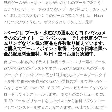
無料ゲームがいっぱい！まちがいさがしのプールで泳ごう！
にチャレンジ！ マークのせつめい プールで泳ごう！ おススメ
3.1 ほし おススメをかく このゲームで遊ぶときには、Flash
Playerがひつようだよ。ボタンをクリックして、最新
2ページ目 プール・水遊びの通販ならヨドバシカメ
ラの公式サイト「ヨドバシ.com」で！水鉄砲やアー
ムリングなど人気の商品を多数取り揃えています。
ご購入でゴールドポイント取得！今なら日本全国へ
全品配達料金無料、即日・翌日お届け実施中。
夏 プール水遊びのイラスト 無料イラスト フリー素材 プール
遊びや水遊びのイラストですプール遊び12動物たちのプール
プールタイトル枠 プール遊び12動物たちのプールプールタイ
トル枠. 幼稚園や保育園の水遊び小学校のプールで遊べるゲー
ムをまとめ Windows PCに8 玉 3D プール ビリヤードをダウン
ロードしてインストールします。 あなたのコンピュータに8
玉 3D プール ビリヤードをこのポストから無料でダウンロー
ドしてインストールすることができます。PC上で8 玉 3D プー