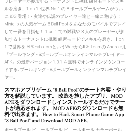
プレーヤーが参加するトーナメントに挑戦 練習モードでスキ
ルを磨き、1 on 1 ‎•世界 No.1 の 8 ボールプールゲームがつい
に iOS 登場！• 友達や伝説のプレイヤー達と一緒に遊ぼう！
Miniclip の人気ゲーム 8 Ball Pool をあなたのモバイルでプレイ
して一番を目指せ！ 1 on 1 での対戦や 8 人のプレーヤーが参
加するトーナメントに挑戦 練習モードでスキルを磨き、1 on
1 で世界を APKFab.comというWebからICF Teamの Android用
『プールキング - 8ボールプールオンラインマルチプレイヤー
APK』の最新バージョン 1.0.1 を無料でオンラインダウンロー
ドする｡プールキング - 8ボールプールオンラインマルチプレイ
ヤー。
スマホアプリゲーム "8 Ball Pool"のチート内容・やり
方を解説しています。 改造を施したアプリ、MOD
APKをダウンロードしインストールするだけでチー
トが適応されます。 MOD APKのダウンロードも無
料で出来ます。 How to Hack Smart Phone Game App
"8 Ball Pool" and Download MOD APK.
ボールプール ビニールプール ビニールボール カラーボール