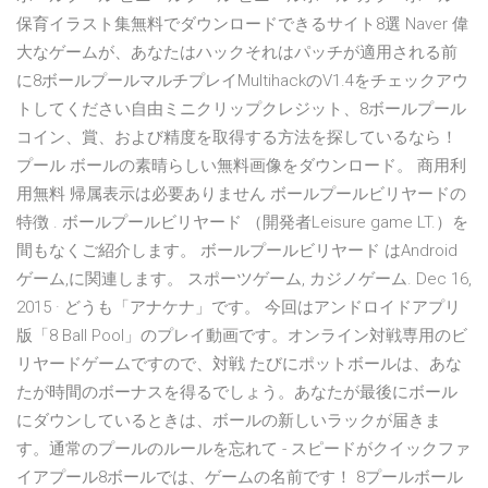
保育イラスト集無料でダウンロードできるサイト8選 Naver 偉
大なゲームが、あなたはハックそれはパッチが適用される前
に8ボールプールマルチプレイMultihackのV1.4をチェックアウ
トしてください自由ミニクリップクレジット、8ボールプール
コイン、賞、および精度を取得する方法を探しているなら！
プール ボールの素晴らしい無料画像をダウンロード。 商用利
用無料 帰属表示は必要ありません ボールプールビリヤードの
特徴 . ボールプールビリヤード （開発者Leisure game LT.）を
間もなくご紹介します。 ボールプールビリヤード はAndroid
ゲーム,に関連します。 スポーツゲーム, カジノゲーム. Dec 16,
2015 · どうも「アナケナ」です。 今回はアンドロイドアプリ
版「8 Ball Pool」のプレイ動画です。オンライン対戦専用のビ
リヤードゲームですので、対戦 たびにポットボールは、あな
たが時間のボーナスを得るでしょう。あなたが最後にボール
にダウンしているときは、ボールの新しいラックが届きま
す。通常のプールのルールを忘れて - スピードがクイックファ
イアプール8ボールでは、ゲームの名前です！ 8プールボール