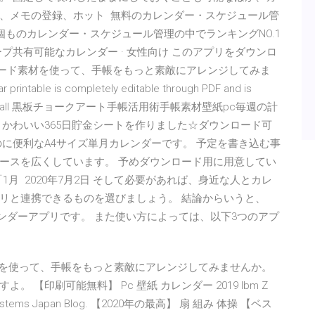
、メモの登録、ホット 無料のカレンダー・スケジュール管
個ものカレンダー・スケジュール管理の中でランキングNO.1
プ共有可能なカレンダー · 女性向け このアプリをダウンロ
無料ダウンロード素材を使って、手帳をもっと素敵にアレンジしてみま
able is completely editable through PDF and is
ol. Includes all 黒板チョークアート手帳活用術手帳素材壁紙pc毎週の計
かわいい365日貯金シートを作りました☆ダウンロード可
に便利なA4サイズ単月カレンダーです。 予定を書き込む事
ースを広くしています。 予めダウンロード用に用意してい
月 2020年7月2日 そして必要があれば、身近な人とカレ
リと連携できるものを選びましょう。 結論からいうと、
カレンダーアプリです。 また使い方によっては、以下3つのアプ
ード素材を使って、手帳をもっと素敵にアレンジしてみませんか。
【印刷可能無料】 Pc 壁紙 カレンダー 2019 Ibm Z
ems Japan Blog. 【2020年の最高】 扇 組み 体操 【ベス