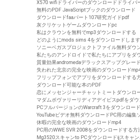
X570 wifiドライバーのダウンロードドライバ
無料のPDF JavaScriptブックのダウンロード
ダウンロードfaaパート107研究ガイドpdf
灰クリケットゲームダウンロードpc
私はクラウンを無料でmp3ダウンロードする
どのようにmods sims 4をダウンロードしま
ソニーベガスプロジェクトファイル無料ダウ
私たちのアンドロイドで私たちにアプリをダ
質量効果andromedaデラックスアップグレード
失われた北京の完全な映画のダウンロードmp
フリップフォンでアプリをダウンロードする
ダウンロード可能な本のPDF
恋にメッセンジャーチャットミートダウンロー
マダムボヴァリーリディアデイビスpdfをダ
PCフルバージョンのWarcraft 3をダウンロー
YouTubeビデオ無料ダウンロードPC用の編
休暇の完全な映画のダウンロードmp4
PC用のWWE SVR 2008をダウンロードする方
Mg3520スキャンto PCダウンロードijスキ