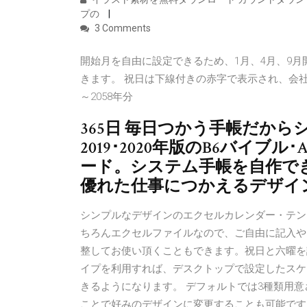
プの
3 Comments
開始月を自由に設定できるため、1月、4月、9
きます。 祝日は下線付きの赤字で表示され、会社
～2058年分
365日 毎日つかう手帳だか
2019･2020年版のB6バイ
ード。システム手帳を自作で
優れた仕事につかえるデザイ
シンプルなデザインのエクセルカレンダー・テン
ちろんエクセルファイルなので、ご自由に記入や
整してお使い頂くこともできます。祝日と六曜を記載し
イプを利用すれば、デスクトップで設定したスケジ
きるようになります。 デフォルトでは3種類用
ことで好みのデザインに変更することも可能です