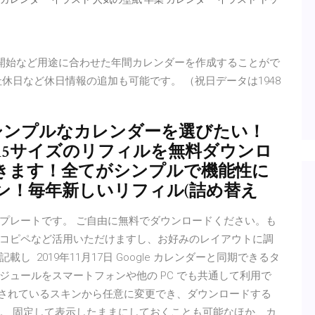
月開始など用途に合わせた年間カレンダーを作成することがで
休日など休日情報の追加も可能です。 （祝日データは1948
らシンプルなカレンダーを選びたい！
ブル･A5サイズのリフィルを無料ダウンロ
きます！全てがシンプルで機能性に
ン！毎年新しいリフィル(詰め替え
プレートです。 ご自由に無料でダウンロードください。も
コピペなど活用いただけますし、お好みのレイアウトに調
 2019年11月17日 Google カレンダーと同期できるタ
ュールをスマートフォンや他の PC でも共通して利用で
意されているスキンから任意に変更でき、ダウンロードする
。 固定して表示したままにしておくことも可能なほか、カ