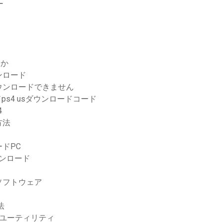
ー
すか
ンロード
ウンロードできません
ps4 usダウンロードコード
4
方法
ドPC
ウンロード
ド
集ソフトウェア
法
ャンユーティリティ