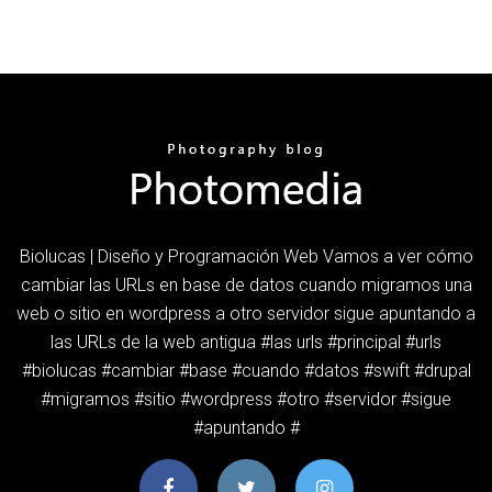
Biolucas | Diseño y Programación Web Vamos a ver cómo
cambiar las URLs en base de datos cuando migramos una
web o sitio en wordpress a otro servidor sigue apuntando a
las URLs de la web antigua #las urls #principal #urls
#biolucas #cambiar #base #cuando #datos #swift #drupal
#migramos #sitio #wordpress #otro #servidor #sigue
#apuntando #