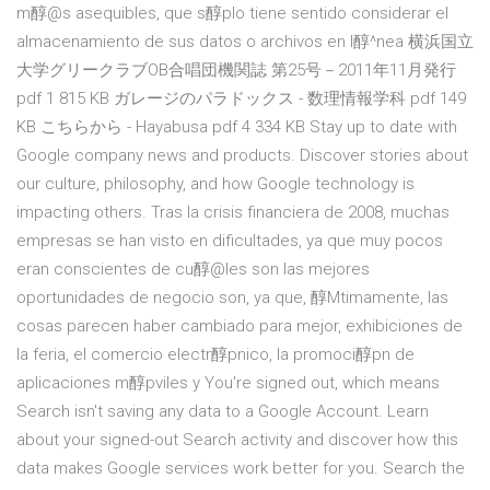
m醇@s asequibles, que s醇plo tiene sentido considerar el
almacenamiento de sus datos o archivos en l醇^nea 横浜国立
大学グリークラブOB合唱団機関誌 第25号－2011年11月発行
pdf 1 815 KB ガレージのパラドックス - 数理情報学科 pdf 149
KB こちらから - Hayabusa pdf 4 334 KB Stay up to date with
Google company news and products. Discover stories about
our culture, philosophy, and how Google technology is
impacting others. Tras la crisis financiera de 2008, muchas
empresas se han visto en dificultades, ya que muy pocos
eran conscientes de cu醇@les son las mejores
oportunidades de negocio son, ya que, 醇Mtimamente, las
cosas parecen haber cambiado para mejor, exhibiciones de
la feria, el comercio electr醇pnico, la promoci醇pn de
aplicaciones m醇pviles y You're signed out, which means
Search isn't saving any data to a Google Account. Learn
about your signed-out Search activity and discover how this
data makes Google services work better for you. Search the