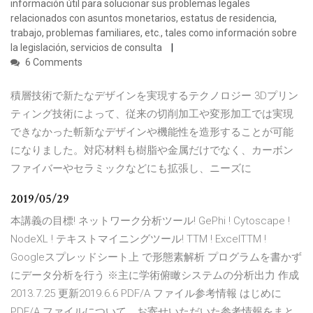
información útil para solucionar sus problemas legales
relacionados con asuntos monetarios, estatus de residencia,
trabajo, problemas familiares, etc., tales como información sobre
la legislación, servicios de consulta
6 Comments
積層技術で新たなデザインを実現するテクノロジー 3Dプリン
ティング技術によって、従来の切削加工や変形加工では実現
できなかった斬新なデザインや機能性を造形することが可能
になりました。対応材料も樹脂や金属だけでなく、カーボン
ファイバーやセラミックなどにも拡張し、ニーズに
2019/05/29
本講義の目標! ネットワーク分析ツール! GePhi ! Cytoscape !
NodeXL ! テキストマイニングツール! TTM ! ExcelTTM !
Googleスプレッドシート上 で形態素解析 プログラムを書かず
にデータ分析を行う ※主に学術俯瞰システムの分析出力 作成
2013.7.25 更新2019.6.6 PDF/A ファイル参考情報 はじめに
PDF/A ファイルについて、お寄せいただいた参考情報をまと