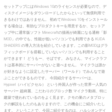
セットアップにはWindows 10のライセンスが必要なので、デ
ィスクイメージをダウンロードしたからといって無償利用で
きるわけではありません。 初めてWindows 10をインストール
する場合は、有効なプロダクトキーを用意するか、セットア
ップ中に通常版ソフト Minecraftの描画が綺麗になる通称「影
MOD」の中でも、性能が低いパソコンでも利用できる KUDA
SHADERS の導入方法を紹介していきます。この影MODはグラ
フィックボードを搭載していないパソコンでも利用すること
ができます！ どうもー、そばです。 みなさん、マインクラフ
トは基本的にサーバーがないと遊べません。 マイクラは誰か
が好きなように設定したサーバー（ワールド）でみんなで遊
ぶことができるものです。 今回紹介するサーバーは、
Hypixel（ハイピクセル） という外国人が作った世界一人気の
サーバー 超綺麗、こだわりのブロック数 マイクラ動画、特に
建築で使われているのをよく見ます。クモの巣のメタブロッ
クの解説をしたのもありますので、この機会にご紹介いたし
ます。 ということで、今回ご紹介するのは、ハルシオンデイ