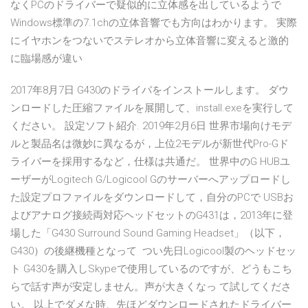
なくPCのドライバーで疑似的に立体感を出しているようで
Windows標準の7.1chの立体音響でも方向はわかります。 実際
にイヤホンをつないでステレオから立体音響に変えると激的
に臨場感が違い
2017年8月7日 G430のドライバをインストールします。 ダウ
ンロードした圧縮ファイルを展開して、install.exeを実行して
ください。 設定ソフト紹介. 2019年2月6日 世界市場向けモデ
ルと製品名は微妙に異なるが，上位2モデルが新世代Pro-Gド
ライバーを採用するなど，仕様は共通だ。 世界中のG HUBユ
ーザーがLogitech G/Logicool Gのサーバーへアップロードし
た設定プロファイルをダウンロードして，自分のPCで USBお
よびアナログ接続両対応ヘッドセットのG431は，2013年に登
場した「G430 Surround Sound Gaming Headset」（以下，
G430）の後継機種となって つい先日Logicool製のヘッドセッ
ト G430を購入しSkypeで使用しているのですが、どうもこち
らで話す声が安定しません。声が大きくなっ て試してくださ
い。 以上でダメな時、先ほどダウンロードされたドライバー