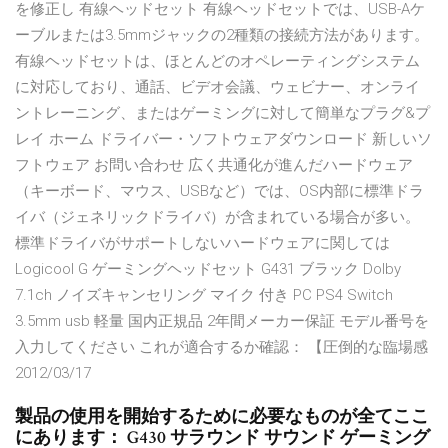
を修正し 有線ヘッドセット 有線ヘッドセットでは、USB-Aケ
ーブルまたは3.5mmジャックの2種類の接続方法があります。
有線ヘッドセットは、ほとんどのオペレーティングシステム
に対応しており、通話、ビデオ会議、ウェビナー、オンライ
ントレーニング、またはゲーミングに対して簡単なプラグ&プ
レイ ホーム ドライバー・ソフトウェアダウンロード 新しいソ
フトウェア お問い合わせ 広く共通化が進んだハードウェア
（キーボード、マウス、USBなど）では、OS内部に標準ドラ
イバ（ジェネリックドライバ）が含まれている場合が多い。
標準ドライバがサポートしないハードウェアに関しては
Logicool G ゲーミングヘッドセット G431 ブラック Dolby
7.1ch ノイズキャンセリング マイク 付き PC PS4 Switch
3.5mm usb 軽量 国内正規品 2年間メーカー保証 モデル番号を
入力してください これが適合するか確認： 【圧倒的な臨場感
2012/03/17
製品の使用を開始するために必要なものが全てここ
にあります： G430 サラウンド サウンド ゲーミング