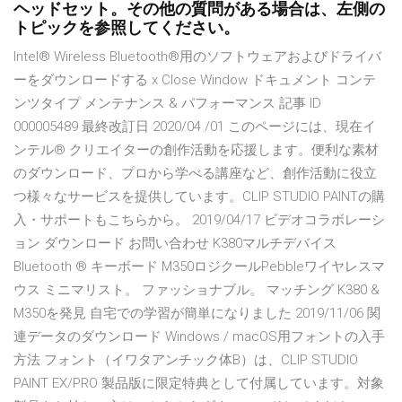
ヘッドセット。その他の質問がある場合は、左側の
トピックを参照してください。
Intel® Wireless Bluetooth®用のソフトウェアおよびドライバ
ーをダウンロードする x Close Window ドキュメント コンテ
ンツタイプ メンテナンス & パフォーマンス 記事 ID
000005489 最終改訂日 2020/04 /01 このページには、現在イ
ンテル® クリエイターの創作活動を応援します。便利な素材
のダウンロード、プロから学べる講座など、創作活動に役立
つ様々なサービスを提供しています。CLIP STUDIO PAINTの購
入・サポートもこちらから。 2019/04/17 ビデオコラボレーシ
ョン ダウンロード お問い合わせ K380マルチデバイス
Bluetooth ® キーボード M350ロジクールPebbleワイヤレスマ
ウス ミニマリスト。 ファッショナブル。 マッチング K380 &
M350を発見 自宅での学習が簡単になりました 2019/11/06 関
連データのダウンロード Windows / macOS用フォントの入手
方法 フォント（イワタアンチック体B）は、CLIP STUDIO
PAINT EX/PRO 製品版に限定特典として付属しています。対象