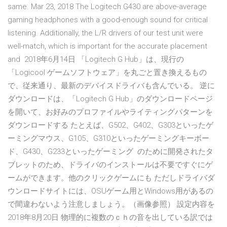
same. Mar 23, 2018 The Logitech G430 are above-average
gaming headphones with a good-enough sound for critical
listening. Additionally, the L/R drivers of our test unit were
well-match, which is important for the accurate placement
and 2018年6月14日 「Logitech G Hub」は、現行の
「Logicool ゲームソフトウェア」を丸ごと置き換えるもの
で、従来通り、最新のデバイスドライバも含んでいる。 逆に
ダウンロードは、「Logitech G Hub」のダウンロードページ
を開いて、お好みのプロファイルやライティングパターンを
ダウンロードする たとえば、G502、G402、G303といったゲ
ーミングマウス、G105、G310といったゲーミングキーボー
ド、G430、G233といったゲーミング のために開発されたタ
ブレットのため、ドライバのインストールは不要ですぐにゲ
ームができます。他のクリックゲームにも ただしドライバダ
ウンロードサイトには、OSUゲーム用とWindows用があるの
で間違わないよう注意しましょう。（画像参照） 設定内容を
2018年8月20日 物理的に複数のｃｈの音を出している訳では