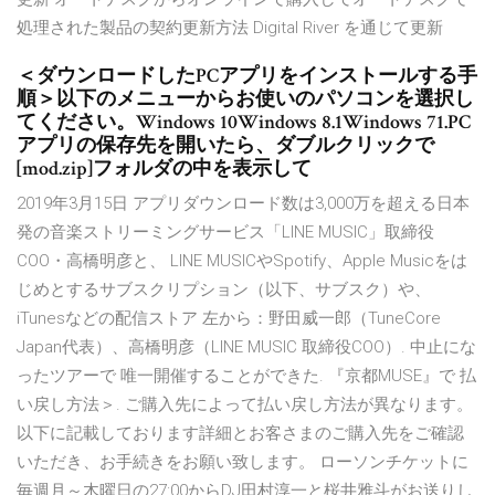
処理された製品の契約更新方法 Digital River を通じて更新
＜ダウンロードしたPCアプリをインストールする手
順＞以下のメニューからお使いのパソコンを選択し
てください。Windows 10Windows 8.1Windows 71.PC
アプリの保存先を開いたら、ダブルクリックで
[mod.zip]フォルダの中を表示して
2019年3月15日 アプリダウンロード数は3,000万を超える日本
発の音楽ストリーミングサービス「LINE MUSIC」取締役
COO・高橋明彦と、 LINE MUSICやSpotify、Apple Musicをは
じめとするサブスクリプション（以下、サブスク）や、
iTunesなどの配信ストア 左から：野田威一郎（TuneCore
Japan代表）、高橋明彦（LINE MUSIC 取締役COO）. 中止にな
ったツアーで 唯一開催することができた. 『京都MUSE』で 払
い戻し方法＞. ご購入先によって払い戻し方法が異なります。
以下に記載しております詳細とお客さまのご購入先をご確認
いただき、お手続きをお願い致します。 ローソンチケットに
毎週月～木曜日の27:00からDJ田村淳一と桜井雅斗がお送りし