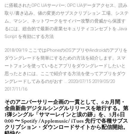
に搭載されたOPC UAサーバー; OPC UAデータアクセス、読み
取り/書き込み、値の変更のサブスクリプション 工場、システ
ム、マシン、ネットワークをサイバー攻撃の脅威から保護す
るには、総合的で最新の産業セキュリティコンセプトを Java
Script を有効にする方法
2018/09/19 ここではiPhoneのiOSアプリやAndroidのアプリを
ダウングレードを簡単にするための方法を紹介します。スマ
ートフォンを使っているとアプリをダウングレードしたいと
思ったときには、ここで紹介する方法を使ってアプリをダウ
ングレードしてみるのがおす … 2020/07/15 2019/05/20
2017/11/16
そのアニバーサリー企画の一貫として、6ヵ月間・
全曲新曲デジタルシングルリリースを敢行する。第
1弾シングル「サマーレインと涙の跡」を、5月6日
0:00 〜 Spotify /Applemusic/ iTues 先行で各種サブス
クリプション・ダウンロードサイトから配信開始。
軽快な