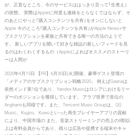
が、正直なところ、今のサービスははっきり言って｢生煮え｣
の状態。 実際はAppleに何度も連絡をとらなくてはならず、そ
のあとにやっと｢購入コンテンツを共有｣をオンにしないと
Apple 今のところ｢購入コンテンツを共有｣がApple News+サ
ブスクリプションを家族と共有できる唯一の方法のようで
す。 新しいアプリを開いて好きな雑誌の新しいフィードを見
るのはわくわくするもの（Appleによればオススメのストーリ
ーは人間が
2020年4月15日 【PR】6月30日(火)開催、豪華ゲスト登壇の
「メディアのサブスクリプション戦略2020」 例えばGaanaは
依然インド第1位であり、Yandex Musicはロシアにおけるリー
ダーのポジションを獲得しています。 アラブ世界で首位の
Anghamiも同様です。また、Tencent Music Groupは、QQ
Music、Kugou、Kuwoといった再生プレイヤーアプリの貢献
により、中国市場の また、音楽ストリーミングの売上の8割以
上は有料会員からであり、残りは広告や提携する端末やキャ