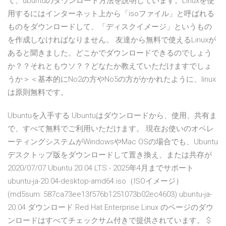
て、ubuntuのダウンロード方法を説明しています。Linuxを使
用するにはインターネット上から「isoファイル」と呼ばれる
ものをダウンロードして、「ディスクイメージ」というもの
を作成しなければなりません。 友達から無料で使えるLinuxが
あると聞きました。どこかでダウンロードできるのでしょう
か？？それともウソ？？どなたか教えていただけますでしょ
うか＞＜基本的にNo2の方やNo5の方がかかれたように、linux
は原則無料です。
Ubuntuを入手する Ubuntuはダウンロードから、使用、共有ま
で、すべて無料でご利用いただけます。 現在お使いのオペレ
ーティングシステムがWindowsやMac OSの場合でも、Ubuntu
デスクトップ版をダウンロードして置き換え、または共存が
2020/07/07 Ubuntu 20.04 LTS - 2025年4月までサポート
ubuntu-ja-20.04-desktop-amd64.iso（ISOイメージ）
(md5sum: 587ca73ee13f576b1251073b02ec4603) ubuntu-ja-
20.04 ダウンロード Red Hat Enterprise Linux のページのダウ
ンロードはすべてチェックサム付きで提供されています。 $