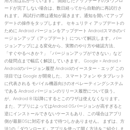
用方法は広がっています。 開始したアップデートのダウンロ
ードが完了しない場合は、数日経ってから自動的に再試行さ
れます。 再試行の際は通知が届きます。通知を開いてアップ
デートの操作をタップします。 セキュリティ アップデートの
ために Android バージョンをアップデート Androidスマホのバ
ージョンアップ（アップデート）について解説します。バー
ジョンアップによる変化から、実際のやり方や確認方法、
「すぐやるべきか？」「バージョンアップができない」など
の疑問点まで幅広く解説していきます。 Google > Android >
Androidのバージョン履歴 Androidのイースター・エッグ この
項目では Google が開発した、 スマートフォン や タブレット
に代表される モバイル機器向けのオペレーティングシステム
である Android バージョンのリリース履歴について扱う。
が、Android 8.0以降にするとこのワザは使えなくなります。
また、アプリによってはAndroid OSバージョンが高すぎると
逆にインストールできないケースもあり、この場合はアプリ
側が最新OSに対応するまで待つしかありません。 まずは、方
法1の「ダウンロード」アプリを使って開く方法をご紹介しま