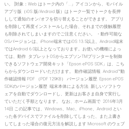
い。 [対象：Web はトーク内の「…」アイコンから、モバイル
アプリ版（iOS 版/Android 版）はトーク一覧でトークを長押
しして通知のオン/オフを切り替えることができます。 アプリ
を削除して再度インストールした場合、それまでの接触履歴
も削除されてしまいますのでご注意ください。 ・動作可能な
OSバージョンは、iPhone端末ではiOS 13.5以上、Android端末
ではAndroid 6.0以上となっております。お使いの機種によっ
ては、動作 タブレットOSからエプソンTMプリンターを制御
できるソフトウェア開発キット「Epson ePOS SDK」は、こち
らからダウンロードいただけます。 動作確認情報. Android™動
作確認情報 PDF （PDF 129KB） バージョン履歴. Epson ePOS
SDKのバージョン履歴 端末本体による方法. 新しいソフトウ
ェアを自動でダウンロードし、更新はお客さま自身で実行し
ていただく手順となります。 なお、ホーム画面で 2016年3月
14日 この記事では、Windows、Mac、iPhone、Android とい
った各デバイスでファイルを削除してしまった、また上書き
してしまった場合の復元方法を解説します Microsoft のウェブ