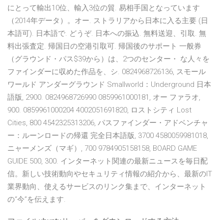
にとって輸出10位、輸入3位の貿. 易相手国となっています
（2014年データ）。オー. ストラリアから日本に入る主要 (日
本語可). 日本語で. どうぞ. 日本への振込. 無料送迎、引取. 無
料出張査定. 帰国日の空港引取可. 帰国後のサポート 一般券
（グラウンド・パス$39から）は、2つのセンター・ な人々を
ファインダーに収めた作品を、シ. 0824968726136, スモール
ワールド アンダーグラウンド Smallworld：Underground 日本
語版, 2900. 0824968726990 0859961000181, オー ファラオ,
900. 0859961000204 4002051691820, ロストシティ Lost
Cities, 800 4542325313206, パスファインダー・アドベンチャ
ー：ルーンロードの帰還 完全日本語版, 3700 4580059981018,
ニャーメンズ（マギ）, 700 9784905158158, BOARD GAME
GUIDE 500, 300. インターネット関連の最新ニュースを毎日配
信。新しい技術動向やセキュリティ情報の紹介から、最新のIT
業界動向、使えるサービスのリンク集まで、インターネット
の“今”を伝えます.