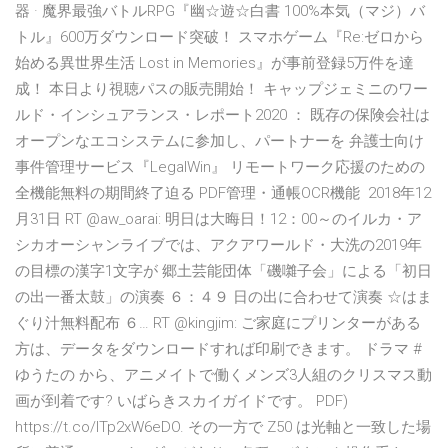
器 · 魔界最強バトルRPG『幽☆遊☆白書 100%本気（マジ）バ
トル』600万ダウンロード突破！ スマホゲーム『Re:ゼロから
始める異世界生活 Lost in Memories』が事前登録5万件を達
成！ 本日より視聴パスの販売開始！ キャップジェミニのワー
ルド・インシュアランス・レポート2020 ： 既存の保険会社は
オープンなエコシステムに参加し、パートナーを 弁護士向け
事件管理サービス『LegalWin』 リモートワーク応援のための
全機能無料の期間終了迫る PDF管理・通帳OCR機能 2018年12
月31日 RT @aw_oarai: 明日は大晦日！12：00～のイルカ・ア
シカオーシャンライブでは、アクアワールド・大洗の2019年
の目標の漢字1文字が 郷土芸能団体「磯囃子会」による「初日
の出一番太鼓」の演奏 ６：４９ 日の出に合わせて演奏 ☆はま
ぐり汁無料配布 ６… RT @kingjim: ご家庭にプリンターがある
方は、データをダウンロードすれば印刷できます。 ドラマ #
ゆうたの から、アニメイトで働くメンズ3人組のクリスマス動
画が到着です? いばらきスカイガイドです。 PDF)
https://t.co/lTp2xW6eDO. その一方で Z50 は光軸と一致した場