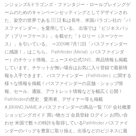
ンジョンズ&ドラゴンズ・ファンタジー・ロールプレイングゲ
ームのためのキャンペーンセッティングとしてデザインされ
た、架空の世界である [1] [2] 私は長年、米国パラゴン社の「パ
スファインダー」を愛用している。 出張では「ビジネスバッ
グ（ブリーフケース）」を載せた「トロリー（スーツケー
ス）」を引いている。 ⇒2009年7月12日「パスファインダー
に感謝！」はこちら。 Pathfinder (Metal)（パスファインダ
ー）のチケット情報。ニュースや公式SNS、商品情報も掲載
しています。チケットが無い場合はお気に入り登録で最新情
報を入手できます。 パスファインダー（Pathfinder）に関する
様々な情報を掲載！パスファインダーの店舗・ショップ情
報、セール、通販、アウトレット情報などを幅広く公開！
Pathfinderの歴史、愛用者、デザイナー等も掲載
#_BRAND_NAME_# パスファインダーの商品一覧 TOP 会社概要
ショッピングガイド 買い物カゴ 会員登録 ログイン お問い合
わせ 米国で数々の特許を取得しているPathfinder パスファイ
ンダーのバッグを豊富に取り揃え。出張などのビジネスに最