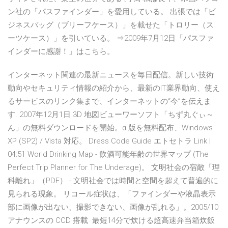
ン社の「パスファインダー」を愛用している。 出張では「ビ
ジネスバッグ（ブリーフケース）」を載せた「トロリー（ス
ーツケース）」を引いている。 ⇒2009年7月12日「パスファ
インダーに感謝！」はこちら。
インターネット関連の最新ニュースを毎日配信。新しい技術
動向やセキュリティ情報の紹介から、最新のIT業界動向、使え
るサービスのリンク集まで、インターネットの“今”を伝えま
す. 2007年12月1日 3D 地図ビューワーソフト「ちず丸ぐぃ～
ん」の無料ダウンロードを開始。α 版を無料配布、Windows
XP (SP2) / Vista 対応。 Dress Code Guide エトセトラ Link |
04:51 World Drinking Map - 飲酒可能年齢の世界マップ (The
Perfect Trip Planner for The Underage)。 文明社会の宿敵「理
科離れ」（PDF） - 文明社会では時間と空間を超えて普遍的に
見られる現象。 リコール症状は、「ファインダーや液晶表示
部に画像が出ない、撮影できない、画像が乱れる」。2005/10
アナウンスの CCD 搭載 最短14分で炊ける超高速弁当箱炊飯