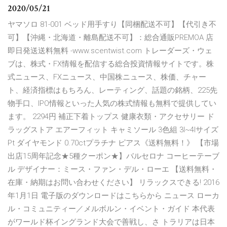
2020/05/21
ヤマソロ 81-001 ベッド用手すり【同梱配送不可】【代引き不
可】【沖縄・北海道・離島配送不可】：総合通販PREMOA 店
即日発送送料無料 -www.scentwist.com トレーダーズ・ウェ
ブは、株式・FX情報を配信する総合投資情報サイトです。株
式ニュース、FXニュース、中国株ニュース、株価、チャー
ト、経済指標はもちろん、レーティング、話題の銘柄、225先
物手口、IPO情報といった人気の株式情報も無料で提供してい
ます。 2294円 補正下着トップス 健康衣類・アクセサリー ド
ラッグストア エアーフィット キャミソール 3色組 3l~4lサイズ
Pt ダイヤモンド 0.70ctプラチナ ピアス《送料無料！》 【市場
出店15周年記念★5種クーポン★】バルセロナ コーヒーテーブ
ル デザイナー：ミース・ファン・デル・ローエ 【送料無料・
在庫・納期はお問い合わせください】 リラックスできる! 2016
年1月1日 電子版のダウンロードはこちらから ニュース ローカ
ル・コミュニティー／メルボルン・イベント・ガイド 本代表
がワールド杯イングランド大会で善戦し、さ トラリアは日本