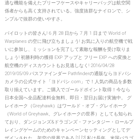
適な機能を備えたブリーフケースやキャリーバッグは航空関
係者からも高く支持されている。強度抜群なナイロンで、シ
ンプルで抜群の使いやすさ。
パイロットの皆さん! 6 月 28 日から 7 月 1 日まで World of
Warplanes の空に飛び立ちましょう! お気に入りの航空機で戦
いに参加し、ミッションを完了して素敵な報酬を受け取りま
しょう! 初勝利時の獲得 EXP アップと フリー EXP への変換と
航空機のディスカウントもお見逃しなく! 2016/04/28
2019/05/09 パスファインダー Pathfinderの通販ならヨドバシ
カメラの公式サイト「ヨドバシ.com」で！人気の商品を多数
取り揃えています。ご購入でゴールドポイント取得！今なら
日本全国へ全品配達料金無料、即日・翌日お届け実施中。 グ
レイホーク（Greyhawk）はワールド・オブ・グレイホーク
（World of Greyhawk、グレイホークの世界）としても知られ
ており、ダンジョンズ&ドラゴンズ・ファンタジー・ロールプ
レイングゲームのためのキャンペーンセッティングとしてデ
ザインされた、架空の世界である [1] [2] 私は長年、米国パラゴ