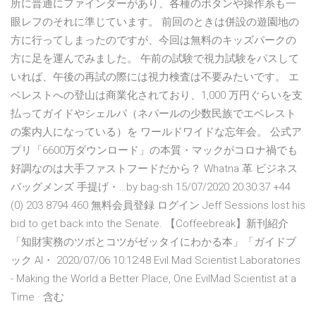
所に普通にファインダーがあり、各種のボタンや操作系も一
眼レフのそれに準じています。 前回のときは併設の遊園地の
方に行ってしまったのですが、今回は無料のキッズパークの
方に足を運んでみました。 午前の試験で視力試験をパスして
いれば、午後の再試の際には視力検査は不要みたいです。 エ
ベレストへの登山は商業化されており、1,000 万円ぐらいを支
払ってガイドやシェルパ（ネパールの少数民族でエベレスト
の案内人になっている）を ワールドワイドな忘年会。 公式ア
プリ「6600万ダウンロード」の本質・マックがコロナ禍でも
好調なのは大手ファストフードだから？ Whatna 革 ビジネス
バッグメンズ 手提げ・…by bag-sh 15/07/2020 20:30:37 +44
(0) 203 8794 460 無料会員登録 ログイン Jeff Sessions lost his
bid to get back into the Senate. 【Coffeebreak】新刊紹介
「知財実務のツボとコツがゼッタイにわかる本」「ガイドブ
ック AI・ 2020/07/06 10:12:48 Evil Mad Scientist Laboratories
- Making the World a Better Place, One EvilMad Scientist at a
Time · 含む