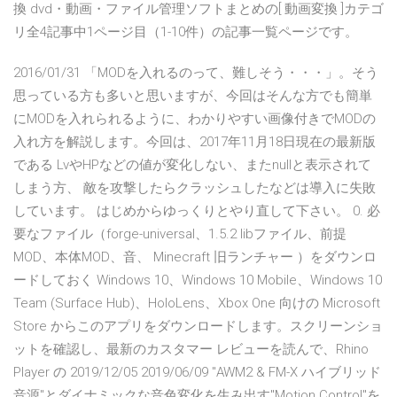
換 dvd・動画・ファイル管理ソフトまとめの[ 動画変換 ]カテゴ
リ全4記事中1ページ目（1-10件）の記事一覧ページです。
2016/01/31 「MODを入れるのって、難しそう・・・」。そう
思っている方も多いと思いますが、今回はそんな方でも簡単
にMODを入れられるように、わかりやすい画像付きでMODの
入れ方を解説します。今回は、2017年11月18日現在の最新版
である LvやHPなどの値が変化しない、またnullと表示されて
しまう方、 敵を攻撃したらクラッシュしたなどは導入に失敗
しています。 はじめからゆっくりとやり直して下さい。 0. 必
要なファイル（forge-universal、1.5.2 libファイル、前提
MOD、本体MOD、音、 Minecraft 旧ランチャー ）をダウンロ
ードしておく Windows 10、Windows 10 Mobile、Windows 10
Team (Surface Hub)、HoloLens、Xbox One 向けの Microsoft
Store からこのアプリをダウンロードします。スクリーンショ
ットを確認し、最新のカスタマー レビューを読んで、Rhino
Player の 2019/12/05 2019/06/09 "AWM2 & FM-X ハイブリッド
音源"とダイナミックな音色変化を生み出す"Motion Control"を