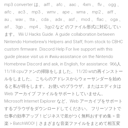
mp3 converter は、 aiff 、 afc 、 aac 、 4xm 、 flv 、 ogg 、
aifc 、 ac3 、 mp3 、 wmv 、 ape 、 wma 、 mp2 、 aiff 、
au 、 wav 、 tta 、 cda 、 adx 、 asf 、 mod 、 flac 、 oga 、
aif 、 3gp 、 mp4 、 3gp2 など のファイル形式に対応してい
ます。 Wii U Hacks Guide. A guide collaboration between
Nintendo Homebrew’s Helpers and Staff, from stock to CBHC
custom firmware. Discord Help For live support with this
guide please visit us in #wiiu-assistance on the Nintendo
Homebrew Discord and ask, in English, for assistance. 966人
11/18 cpuファンの掃除をしました。 11/20 wtの再インストー
ルをしました。 こちらのアドレスからウォーサンダーを始め
ると私が得をします。 お使いのブラウザ、またはエディタは
Web アーカイブ ファイルをサポートしていません。
Microsoft Internet Explorer など、Web アーカイブをサポート
するブラウザをダウンロードしてください。 フリーソフトで
仕事の効率アップ！ビジネスで差がつく無料おすすめ集 > 音
楽 > BatchWOO!｜さまざまな音楽ファイルをまとめて相互変