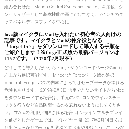
組み合わせた「Motion Control Synthesis Engine」を搭載。シ
ンセサイザーとして基本性能の高さだけでなく、7インチのタ
ッチパネルディスプレイを中心に
Java版マイクラにModを入れたい初心者の人向けの
記事です。マイクラとModの仲介役となる
「forge1.15.2」をダウンロードして導入する手順を
ご紹介します！※forge正式版の最新バージョンは
1.15.2です。（2020年2月現在）
どうしても導入したいなら Forge ダウンロードページの画面
左上から選択可能です。 Minecraft Forgeベータ版の選択.
Minecraft Forge. バグの内容によってはセーブデータが壊れる
危険もあります。 2019年2月3日 信用できないサイトからMod
をダウンロードする場合は、手元のパソコンでウイルスチェ
ックを行うなど自己防衛するのを忘れないようにしてくださ
い。 □Modの利用が制限される場合. オンラインマルチプレイ
を前提としたゲームでは、プレイヤー間 2017年2月14日 あま
り出たばっかりのForgeを選ぶと遊べるMODはどうしても少な