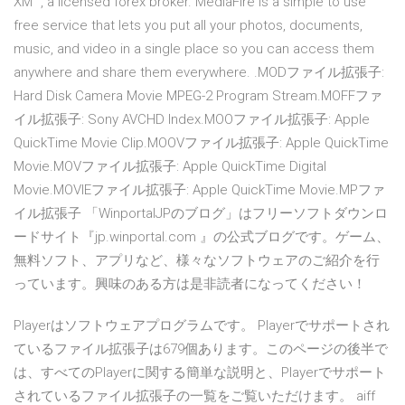
XM™, a licensed forex broker. MediaFire is a simple to use
free service that lets you put all your photos, documents,
music, and video in a single place so you can access them
anywhere and share them everywhere. .MODファイル拡張子:
Hard Disk Camera Movie MPEG-2 Program Stream.MOFFファ
イル拡張子: Sony AVCHD Index.MOOファイル拡張子: Apple
QuickTime Movie Clip.MOOVファイル拡張子: Apple QuickTime
Movie.MOVファイル拡張子: Apple QuickTime Digital
Movie.MOVIEファイル拡張子: Apple QuickTime Movie.MPファ
イル拡張子 「WinportalJPのブログ」はフリーソフトダウンロ
ードサイト『jp.winportal.com 』の公式ブログです。ゲーム、
無料ソフト、アプリなど、様々なソフトウェアのご紹介を行
っています。興味のある方は是非読者になってください！
Playerはソフトウェアプログラムです。 Playerでサポートされ
ているファイル拡張子は679個あります。このページの後半で
は、すべてのPlayerに関する簡単な説明と、Playerでサポート
されているファイル拡張子の一覧をご覧いただけます。 aiff